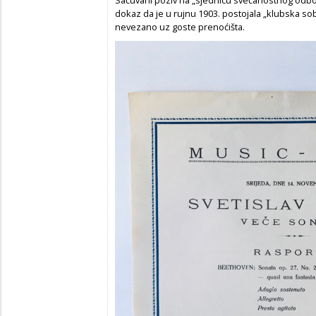
dokaz da je u rujnu 1903. postojala „klubska soba 
nevezano uz goste prenoćišta.