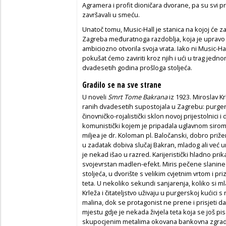
Agramera i profit dioničara dvorane, pa su svi
završavali u smeću.
Unatoč tomu, Music-Hall je stanica na kojoj će zas
Zagreba međuratnoga razdoblja, koja je upravo u
ambiciozno otvorila svoja vrata. Iako ni Music-Ha
pokušat ćemo zaviriti kroz njih i ući u trag jedn
dvadesetih godina prošloga stoljeća.
Gradilo se na sve strane
U noveli
Smrt Tome Bakrana
iz 1923. Miroslav Kr
ranih dvadesetih supostojala u Zagrebu: purger
činovničko-rojalistički sklon novoj prijestolnici i 
komunistički kojem je pripadala uglavnom sirom
miljea je dr. Koloman pl. Baločanski, dobro priž
u zadatak dobiva slučaj Bakran, mladog ali već u
je nekad išao u razred. Karijeristički hladno pr
svojevrstan madlen-efekt. Miris pečene slanine vr
stoljeća, u dvorište s velikim cvjetnim vrtom i p
teta. U nekoliko sekundi sanjarenja, koliko si mla
Krleža i čitateljstvo uživaju u purgerskoj kućic
malina, dok se protagonist ne prene i prisjeti da 
mjestu gdje je nekada živjela teta koja se još p
skupocjenim metalima okovana bankovna zgrad