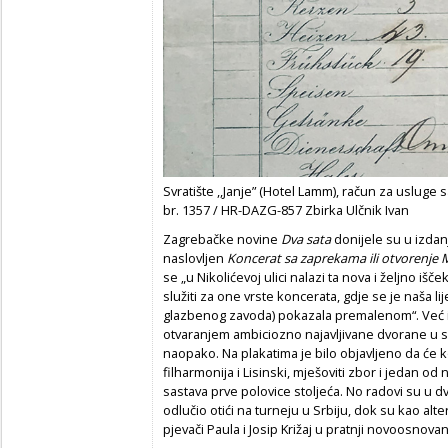
Svratište ,,Janje” (Hotel Lamm), račun za usluge sa
br. 1357 / HR-DAZG-857 Zbirka Ulčnik Ivan
Zagrebačke novine
Dva sata
donijele su u izdan
naslovljen
Koncerat sa zaprekama ili otvorenje 
se „u Nikolićevoj ulici nalazi ta nova i željno išč
služiti za one vrste koncerata, gdje se je naša l
glazbenog zavoda) pokazala premalenom“. Već iz n
otvaranjem ambiciozno najavljivane dvorane u 
naopako. Na plakatima je bilo objavljeno da će 
filharmonija i Lisinski, mješoviti zbor i jedan od
sastava prve polovice stoljeća. No radovi su u dv
odlučio otići na turneju u Srbiju, dok su kao alt
pjevači Paula i Josip Križaj u pratnji novoosnova