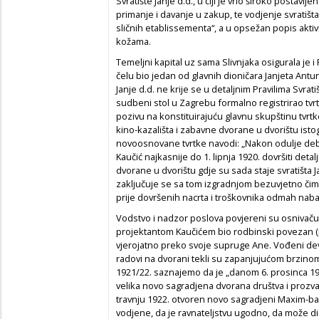
Svratište Janje d.d., u čiji je vrlo široko postavl
primanje i davanje u zakup, te vodjenje svratišta,
sličnih etablissementa“, a u opsežan popis aktivn
kožama.
Temeljni kapital uz sama Slivnjaka osigurala je i
čelu bio jedan od glavnih dioničara Janjeta Antu
Janje d.d. ne krije se u detaljnim Pravilima Svrati
sudbeni stol u Zagrebu formalno registrirao tvr
pozivu na konstituirajuću glavnu skupštinu tvrtk
kino-kazališta i zabavne dvorane u dvorištu istog 
novoosnovane tvrtke navodi: „Nakon odulje deba
Kaučić najkasnije do 1. lipnja 1920. dovršiti detal
dvorane u dvorištu gdje su sada staje svratišta 
zaključuje se sa tom izgradnjom bezuvjetno čim p
prije dovršenih nacrta i troškovnika odmah nabav
Vodstvo i nadzor poslova povjereni su osnivaču t
projektantom Kaučićem bio rodbinski povezan (
vjerojatno preko svoje supruge Ane. Vođeni dev
radovi na dvorani tekli su zapanjujućom brzinom
1921/22. saznajemo da je „danom 6. prosinca 1
velika novo sagradjena dvorana društva i prozvan
travnju 1922. otvoren novo sagradjeni Maxim-bar.
vodjene, da je ravnateljstvu ugodno, da može dion