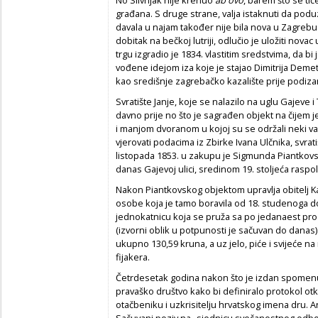
građana. S druge strane, valja istaknuti da podu
davala u najam također nije bila nova u Zagrebu. 
dobitak na bečkoj lutriji, odlučio je uložiti nov
trgu izgradio je 1834. vlastitim sredstvima, da bi 
vođene idejom iza koje je stajao Dimitrija Deme
kao središnje zagrebačko kazalište prije podiza
Svratište Janje, koje se nalazilo na uglu Gajeve i
davno prije no što je sagrađen objekt na čijem 
i manjom dvoranom u kojoj su se održali neki važ
vjerovati podacima iz Zbirke Ivana Ulčnika, svratiš
listopada 1853. u zakupu je Sigmunda Piantkovskog
danas Gajevoj ulici, sredinom 19. stoljeća raspol
Nakon Piantkovskog objektom upravlja obitelj K
osobe koja je tamo boravila od 18. studenoga do
jednokatnicu koja se pruža sa po jedanaest pro
(izvorni oblik u potpunosti je sačuvan do danas)
ukupno 130,59 kruna, a uz jelo, piće i svijeće na
fijakera.
Četrdesetak godina nakon što je izdan spomenu
pravaško društvo kako bi definiralo protokol o
otačbeniku i uzkrisitelju hrvatskog imena dru. A
Sačuvani poziv na „sjednicu svečanostnog odbo