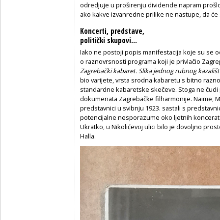
odredjuje u proširenju dividende napram prošl
ako kakve izvanredne prilike ne nastupe, da će se
Koncerti, predstave,
politički skupovi...
Iako ne postoji popis manifestacija koje su se o
o raznovrsnosti programa koji je privlačio Zagrep
Zagrebački kabaret. Slika jednog rubnog kazališ
bio varijete, vrsta srodna kabaretu s bitno ra
standardne kabaretske skečeve. Stoga ne čudi 
dokumenata Zagrebačke filharmonije. Naime, Music
predstavnici u svibnju 1923. sastali s predstavni
potencijalne nesporazume oko ljetnih koncerata 
Ukratko, u Nikolićevoj ulici bilo je dovoljno pros
Halla.