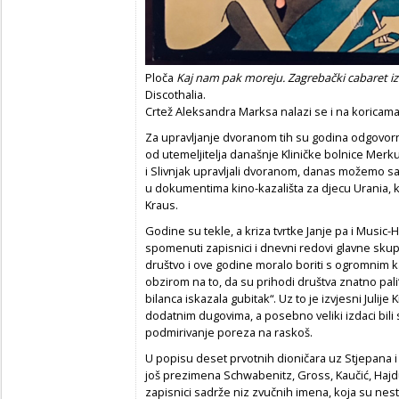
Ploča
Kaj nam pak moreju. Zagrebački cabaret 
Discothalia.
Crtež Aleksandra Marksa nalazi se i na koricama
Za upravljanje dvoranom tih su godina odgovorni b
od utemeljitelja današnje Kliničke bolnice Merkur,
i Slivnjak upravljali dvoranom, danas možemo s
u dokumentima kino-kazališta za djecu Urania, k
Kraus.
Godine su tekle, a kriza tvrtke Janje pa i Music-H
spomenuti zapisnici i dnevni redovi glavne skup
društvo i ove godine moralo boriti s ogromnim k
obzirom na to, da su prihodi društva znatno pali
bilanca iskazala gubitak“. Uz to je izvjesni Julije 
dodatnim dugovima, a posebno veliki izdaci bili 
podmirivanje poreza na raskoš.
U popisu deset prvotnih dioničara uz Stjepana
još prezimena Schwabenitz, Gross, Kaučić, Hajdu
zapisnici sadrže niz zvučnih imena, koja su nest