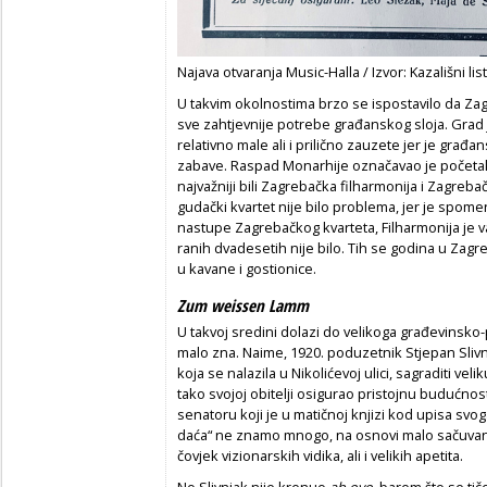
Najava otvaranja Music-Halla / Izvor: Kazališni list
U takvim okolnostima brzo se ispostavilo da Zag
sve zahtjevnije potrebe građanskog sloja. Grad 
relativno male ali i prilično zauzete jer je građa
zabave. Raspad Monarhije označavao je početak
najvažniji bili Zagrebačka filharmonija i Zagreba
gudački kvartet nije bilo problema, jer je spom
nastupe Zagrebačkog kvarteta, Filharmonija je 
ranih dvadesetih nije bilo. Tih se godina u Zagre
u kavane i gostionice.
Zum weissen Lamm
U takvoj sredini dolazi do velikoga građevinsk
malo zna. Naime, 1920. poduzetnik Stjepan Slivnj
koja se nalazila u Nikolićevoj ulici, sagraditi ve
tako svojoj obitelji osigurao pristojnu budućnos
senatoru koji je u matičnoj knjizi kod upisa svo
daća“ ne znamo mnogo, na osnovi malo sačuvani
čovjek vizionarskih vidika, ali i velikih apetita.
No Slivnjak nije krenuo
ab ovo
, barem što se tič