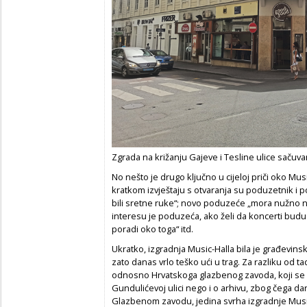
Zgrada na križanju Gajeve i Tesline ulice sačuv
No nešto je drugo ključno u cijeloj priči oko Mus
kratkom izvještaju s otvaranja su poduzetnik i
bili sretne ruke“; novo poduzeće „mora nužno ne
interesu je poduzeća, ako želi da koncerti bud
poradi oko toga“ itd.
Ukratko, izgradnja Music-Halla bila je građevin
zato danas vrlo teško ući u trag. Za razliku od t
odnosno Hrvatskoga glazbenog zavoda, koji se n
Gundulićevoj ulici nego i o arhivu, zbog čega d
Glazbenom zavodu, jedina svrha izgradnje Musi