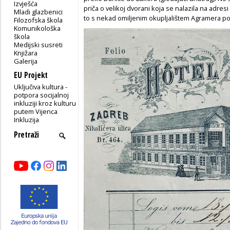
Izvješća
priča o velikoj dvorani koja se nalazila na adresi
Mladi glazbenici
to s nekad omiljenim okupljalištem Agramera p
Filozofska škola
Komunikološka
škola
Medijski susreti
Knjižara
Galerija
EU Projekt
Uključiva kultura -
potpora socijalnoj
inkluziji kroz kulturu
putem Vijenca
Inkluzija