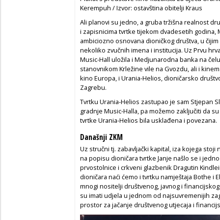
Kerempuh / Izvor: ostavština obitelji Kraus
Ali planovi su jedno, a gruba tržišna realnost d
i zapisnicima tvrtke tijekom dvadesetih godina, M
ambiciozno osnovana dioničkog društva, u čijim
nekoliko zvučnih imena i institucija. Uz Prvu hrva
Music-Hall uložila i Medjunarodna banka na čel
stanovnikom Krležine vile na Gvozdu, ali i kine
kino Europa, i Urania-Helios, dioničarsko društvo
Zagrebu.
Tvrtku Urania-Helios zastupao je sam Stjepan Slivnj
gradnje Music-Halla, pa možemo zaključiti da s
tvrtke Urania-Helios bila usklađena i povezana.
Današnji ZKM
Uz stručni tj. zabavljački kapital, iza kojega sto
na popisu dioničara tvrtke Janje našlo se i jed
prvostolnice i crkveni glazbenik Dragutin Kindl
dioničara naći ćemo i tvrtku namještaja Bothe i
mnogi nositelji društvenog, javnog i financijskog
su imati udjela u jednom od najsuvremenijih za
prostor za jačanje društvenog utjecaja i financij