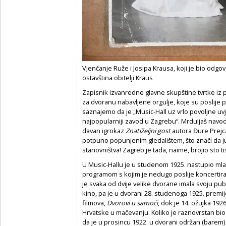
Vjenčanje Ruže i Josipa Krausa, koji je bio odgo
ostavština obitelji Kraus
Zapisnik izvanredne glavne skupštine tvrtke iz p
za dvoranu nabavljene orgulje, koje su poslije 
saznajemo da je „Music-Hall uz vrlo povoljne uv
najpopularniji zavod u Zagrebu“. Mrduljaš navo
davan igrokaz
Znatiželjni gost
autora Đure Prejca
potpuno popunjenim gledalištem, što znači da j
stanovništva! Zagreb je tada, naime, brojio sto t
U Music-Hallu je u studenom 1925. nastupio mladi p
programom s kojim je nedugo poslije koncertira
je svaka od dvije velike dvorane imala svoju pub
kino, pa je u dvorani 28. studenoga 1925. premi
filmova,
Dvorovi u samoći
, dok je 14. ožujka 19
Hrvatske u mačevanju. Koliko je raznovrstan bi
da je u prosincu 1922. u dvorani održan (barem