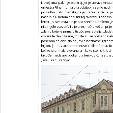
Nevoljama ipak nije bio kraj, jer je uprava Hrvat
orkestra Filharmonija bila odcijepila samo godin
posudbu instrumenata, pa je bračni par Križaj po
nastupio u netom podignutoj dvorani u današnjoj T
kritici, „ni sve ostalo nije bilo srećno udešeno, 
nije htjelo otezati“. Te je prosinačke večeri p
zdanju koje je primalo tisuću posjetitelja „vlad
osvanule dekoltirane, mogle su se pošteno nahladi
posebno se obrušio na „dvije neznatne garderobe
hiljadu ljudi“. Garderobe Music-Halla očito su bi
koliko je primala dvorana, a – kako stoji u kritici
također nedavno podignuta bečkog Konzerthaus
„sve u redu razvija“.