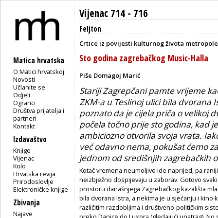
Vijenac 714 - 716
Feljton
Crtice iz povijesti kulturnog života metropole
Sto godina zagrebačkog Music-Halla
Matica hrvatska
O Matici hrvatskoj
Piše Domagoj Marić
Novosti
Učlanite se
Stariji Zagrepčani pamte vrijeme k
Odjeli
ZKM-a u Teslinoj ulici bila dvorana 
Ogranci
Društva prijatelja i
poznato da je cijela priča o veliko
partneri
počela točno prije sto godina, kad 
Kontakt
ambiciozno otvorila svoja vrata. Iako
Izdavaštvo
već odavno nema, pokušat ćemo zaviri
Knjige
jednom od središnjih zagrebačkih ok
Vijenac
Kolo
Kotač vremena neumoljivo ide naprijed, pa raniji d
Hrvatska revija
neizbježno dospijevaju u zaborav. Gotovo svaki 
Prirodoslovlje
prostoru današnjega Zagrebačkog kazališta mlad
Elektroničke knjige
bila dvorana Istra, a nekima je u sjećanju i kino 
Zbivanja
različitim razdobljima i društveno-političkim sist
Najave
preko Danice do Luxora (gledajući unatrag). No 