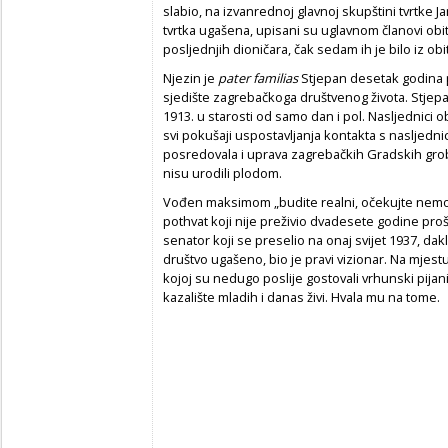
slabio, na izvanrednoj glavnoj skupštini tvrtke Ja
tvrtka ugašena, upisani su uglavnom članovi obi
posljednjih dioničara, čak sedam ih je bilo iz obite
Njezin je
pater familias
Stjepan desetak godina pri
sjedište zagrebačkoga društvenog života. Stjepan
1913. u starosti od samo dan i pol. Nasljednici ob
svi pokušaji uspostavljanja kontakta s nasljedni
posredovala i uprava zagrebačkih Gradskih grob
nisu urodili plodom.
Vođen maksimom „budite realni, očekujte nemogu
pothvat koji nije preživio dvadesete godine proš
senator koji se preselio na onaj svijet 1937, d
društvo ugašeno, bio je pravi vizionar. Na mjestu
kojoj su nedugo poslije gostovali vrhunski pijani
kazalište mladih i danas živi. Hvala mu na tome.