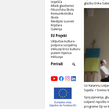
Izvješća
glazbu Erika Satie
Mladi glazbenici
Filozofska škola
Komunikološka
škola
Medijski susreti
Knjižara
Galerija
EU Projekt
Uključiva kultura -
potpora socijalnoj
inkluziji kroz kulturu
putem Vijenca
Inkluzija
Uz Katarinu Livlja
Svjetla / Snimio 
Spoj pjevanja, gl
Livljanić nipošto
programe čiji se 