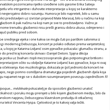
 hrvatskim pozornicama rijetko izvođene solo pjesme Erika Satieja
jetlu vrlo intrigantne i duhovite interpretacije u kojoj se karakterno
ist nevjerojatno dobro razumiju. Humora je bilo napretek, bilo u samu
blici predstavljen uz izvrstan prijevod Mate Marasa), bilo u načinu na koji
 glazbom ili pak načinu na koji nam je sve to predstavljeno. Važno je
dnome trenutku glazbenici nisu prešli granicu dobra ukusa, odmjereno i
ajući publiku pred sobom.
be srednjega vijeka i one kakva se mogla čuti po pariškim salonima iz
žeg i modernog Debussyja, koncert je polako odlutao prema varijetetskoj
, u kojoj je Katarina Livljanić osim pjevačke pokazala i glumačku stranu, a
e do pred kraj koncerta skrivao i Danijel Detoni. Sjajna dikcija
ga jezika uz živahan i topli mezzosopranski glas potpomognut britkom i
rpretacijom očito su obilježje Katarine Livljanić kao pjevačice, koja ni ovaj
ila očekivanja. Kao muzikologinja, dokazala je (još jednom) da koncert ne
zapis, nego pomno osmišljena dramaturgija pojedinih glazbenih djela koja
iraju napamet nego se s dubokim razumijevanjem povezuju zajedničkom
fil
 époque… médiévale
pokazatelj je da sposobni glazbenici unatoč
uzikalnost i poruku mogu prenijeti u bilo kojem glazbenom mediju, bilo da
ijanskom napjevu, Debussyjevu klavirskom preludiju ili otkačenoj
na tekst Vincenta Hyspa. Cjelovitost je to kakvoj valja težiti.