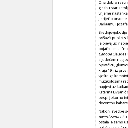
Ona dobro razumi
glazbu staru stol
vrijeme nastanka.
je riječ o prvome
Barlaamu i Jozafa
Srednjovjekovlje 
prišavši publici 
je pjevajući napj
pojačala mističnu
Canope
Claudea D
sljedećem napje
pjevačicu, glumicu
kraja 19. i iz prv
vješto ga kombini
muzikolozima radil
napjevi uz katkad
Katarina Livljani
besprijekorno int
decentnu kabarets
Nakon izvedbe so
divertissement
u 
ostala je samo us
palaču, na već s