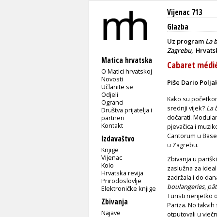
Vijenac 713
Glazba
Uz program
La 
Zagrebu
,
Hrvats
Matica hrvatska
Cabaret médi
O Matici hrvatskoj
Novosti
Piše Dario Polja
Učlanite se
Odjeli
Kako su početkom 
Ogranci
srednji vijek?
La 
Društva prijatelja i
dočarati. Modular
partneri
Kontakt
pjevačica i muziko
Cantorum u Baselu
Izdavaštvo
u Zagrebu.
Knjige
Vijenac
Zbivanja u parišk
Kolo
zaslužna za ideal
Hrvatska revija
zadržala i do dan
Prirodoslovlje
boulangeries
,
pât
Elektroničke knjige
Turisti nerijetko
Zbivanja
Pariza. No takvih 
Najave
otputovali u vječn