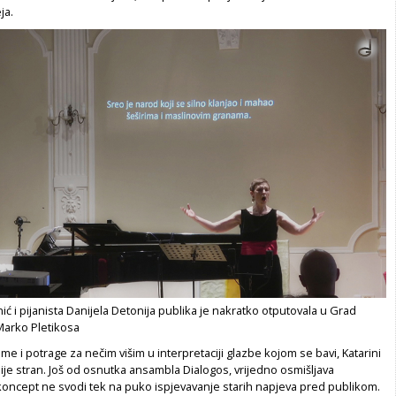
ja.
nić i pijanista Danijela Detonija publika je nakratko otputovala u Grad
Marko Pletikosa
ume i potrage za nečim višim u interpretaciji glazbe kojom se bavi, Katarini
 nije stran. Još od osnutka ansambla Dialogos, vrijedno osmišljava
koncept ne svodi tek na puko ispjevavanje starih napjeva pred publikom.