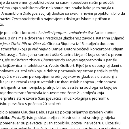
je da suvremenoj publici treba na sasvim poseban način predočiti
jećima koja s publikom više ne komunicira onako kako je to mogla u
 Ansamblom Dialogos svoj cilj dostiže sa svakim novim projektom, bilo da
 naziva
Terra Adriatica
ili o najnovijemu diskografskom s pričom o
tu.
je polazište i koncerta
La belle époque… médiévale
. Svečanim tonom,
s leđa, s dna male dvorane Hrvatskoga glazbenog zavoda, Katarina Livljanić
ev
Jesu Christ filh de Dieu viu
Girauta Riquiera iz 13. stoljeća dodatno
 atmosferu koju je već najavio Danijel Detoni počevši koncert preludijem
ebussyja. Tako je na koncert ušla Katarina Livljanić koja se već u prvom
vu,
Jésus-Christ
iz zbirke
Chanteries du Moyen Age
pretvorila u parišku
, književnicu i intelektualku, Yvette Guilbert. Riječ je o osebujnoj dami s
e polovice 20. stoljeća koja je dobro poznavala repertoar pariških
caféa
,
rajući s vlastitom percepcijom srednjovjekovne glazbe, a u suradnji s
a je i na revitalizaciji truverskih i trubadurskih napjeva. Jednostavni
 intrigantnu harmonijsku pratnju bili su savršena podloga na kojoj se
ć odjednom transformirala iz suvremene žene 21. stoljeća koja
erpretira stare izvore (kao pjevačica i muzikologinja u jednom) u
ku pjevačicu s početka 20. stoljeća.
lo pjesama Claudea Debussyja uz pokoji briljantno izveden kratki
obliku
Preludija
istoga skladatelja za klavir solo, od srednjega vijeka
pomena jer su pjevačica i pijanist publiku pozvali na večeru u Elizejsku
pomenut pregled kod liječnika i na tango – sve u aranžmanu osebujnog