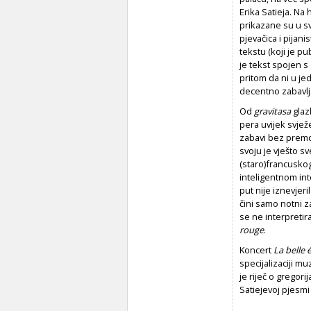
Erika Satieja. Na
prikazane su u sv
pjevačica i pijan
tekstu (koji je pu
je tekst spojen s
pritom da ni u je
decentno zabavlj
Od
gravitasa
glaz
pera uvijek svje
zabavi bez premca
svoju je vješto sv
(staro)francusko
inteligentnom inte
put nije iznevjer
čini samo notni 
se ne interpret
rouge
.
Koncert
La belle
specijalizaciji m
je riječ o gregor
Satiejevoj pjesmi 