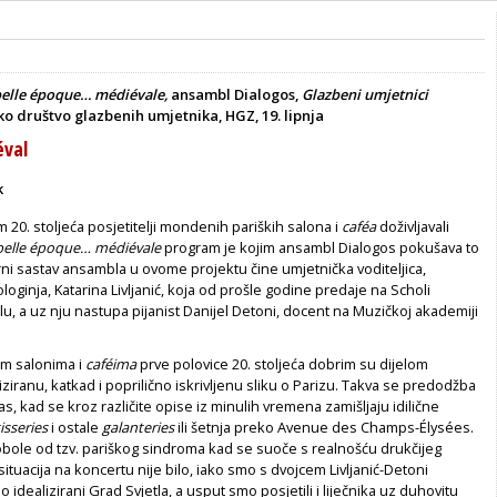
belle époque… médiévale
,
ansambl Dialogos,
Glazbeni umjetnici
ko društvo glazbenih umjetnika, HGZ, 19. lipnja
éval
k
20. stoljeća posjetitelji mondenih pariških salona i
caféa
doživljavali
belle époque… médiévale
program je kojim ansambl Dialogos pokušava to
ni sastav ansambla u ovome projektu čine umjetnička voditeljica,
loginja, Katarina Livljanić, koja od prošle godine predaje na Scholi
, a uz nju nastupa pijanist Danijel Detoni, docent na Muzičkoj akademiji
im salonima i
caféima
prve polovice 20. stoljeća dobrim su dijelom
iziranu, katkad i poprilično iskrivljenu sliku o Parizu. Takva se predodžba
as, kad se kroz različite opise iz minulih vremena zamišljaju idilične
isseries
i ostale
galanteries
ili šetnja preko Avenue des Champs-Élysées.
 obole od tzv. pariškog sindroma kad se suoče s realnošću drukčijeg
situacija na koncertu nije bilo, iako smo s dvojcem Livljanić-Detoni
o idealizirani Grad Svjetla, a usput smo posjetili i liječnika uz duhovitu