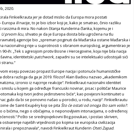
eb, 2020.
kirala Finkielkrauta jer je dotad mislio da Europa mora postati
 – Europa
ili
nacije, to je bio izbor koji je, kako je smatrao, činio razliku
rasizma ili mira. No nakon čitanja Kunderina članka, kojemu je i
a
U prvom licu
, shvatio je da je Europa doista bila ugrožena na tlu
e ravnatelj agencije bio „spreman poginuti da Mađarska ostane Mađarska i
na nacionalnog nije u suprotnosti s obranom europskog, argumentirao je
 90-ih: „Tek s agresijom protiv Bosne i Hercegovine, koja nije bila nacija
avina, identitetski
patchwork
, zapadni su se intelektualci udostojali sići
 stranu.“
u ovom eseju povezao propast Europe nacija i potonuće humanističke
va dobra razloga da ga je 2019. filozof Alain Badiou nazvao „akademikom
izma, izronio iz najcrnje reakcije“. Finkielkraut nacionalni identitet
mislu u kojem ga određuje francuski novinar, pisac i političar Maurice
otomaka koji tvori jedno jedinstveno biće“, kao povijesni kontinuitet u
ac gubi da bi se ponovno našao u porodici, u rodu, naciji“. Finkielkrautu
oine de Saint-Exupéry koji se pita
Što će ostati od onoga što sam volio?
:
 o bićima, nego o običajima, o neponovljivim intonacijama, o određenoj
ećenosti.“ Pošto se srednjovjekovni Bog povukao, i postao skriven,
a ostvarenje najviših vrijednosti po kojima se europska civilizacija
inirala i prepoznavala“, navodi Finkielkraut Kunderin
Oteti Zapad
.