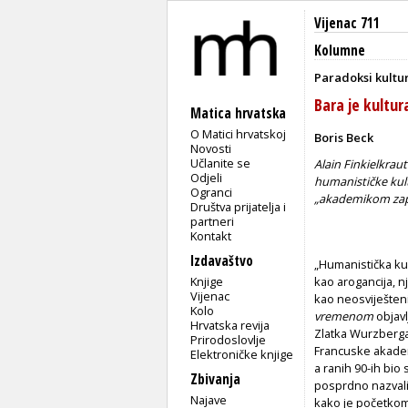
Vijenac 711
Kolumne
Paradoksi kultu
Bara je kultur
Matica hrvatska
O Matici hrvatskoj
Boris Beck
Novosti
Učlanite se
Alain Finkielkrau
Odjeli
humanističke kult
Ogranci
„akademikom zapa
Društva prijatelja i
partneri
Kontakt
Izdavaštvo
„Humanistička kul
Knjige
kao arogancija, n
Vijenac
kao neosviješteni
Kolo
vremenom
objavl
Hrvatska revija
Zlatka Wurzberga,
Prirodoslovlje
Francuske akadem
Elektroničke knjige
a ranih 90-ih bio
Zbivanja
posprdno nazval
Najave
kako je početkom