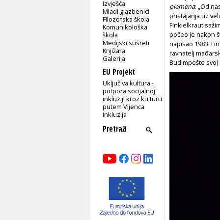
Izvješća
plemena
: „Od na
Mladi glazbenici
pristajanja uz vel
Filozofska škola
Finkielkraut saž
Komunikološka
počeo je nakon št
škola
Medijski susreti
napisao 1983. Fin
Knjižara
ravnatelj mađarsk
Galerija
Budimpešte svoj 
EU Projekt
Uključiva kultura -
potpora socijalnoj
inkluziji kroz kulturu
putem Vijenca
Inkluzija