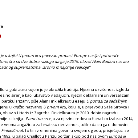
re
a
t je u knjizi U prvom licu povezao propast Europe nacija i potonuće
ure, što su dva dobra razloga da ga je 2019. filozof Alain Badiou nazvao
dnog suprematizma, izronio iz najcrnje reakcije“
tura gubi auru kojom ju je okružila tradicija. Njezina uzvišenost izgleda
jezino širenje kao lukavstvo vladajućih, njezin deklarirani univerzalizam
 partikularizam“, piše Alain Finkielkraut u eseju
U potrazi za sadašnjim
jenu u knjižici nazvanoj
U prvom licu
, koju je, u prijevodu Saše Sirovca i
 objavio Litteris iz Zagreba. Finkielkrauta je 2010. dobio nagradu
ije za knjigu
Pametno srce
, a za njezina redovna člana bio izabran 2014,
 se veoma angažirao za hrvatsku neovisnost, toliko da su ga u domovini
i
FinkielCroat
. I o tim vremenima govori u svojem ogledu, prisjećajući se
 1992. u palači Chaillot u Parizu održan skup pod naslovom
Europa ili