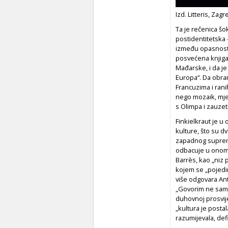
Izd. Litteris, Zagr
Ta je rečenica šo
postidentitetska
između opasnosti 
posvećena knjig
Mađarske, i da j
Europa“. Da obra
Francuzima i ranih
nego mozaik, mješ
s Olimpa i zauzeti
Finkielkraut je 
kulture, što su d
zapadnog supremat
odbacuje u onom s
Barrès, kao „niz
p
kojem se „pojedin
više odgovara Ant
„Govorim ne samo
duhovnoj prosvij
„kultura je postal
razumijevala, def