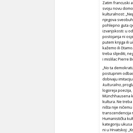
Zatim francuski a
svoju novu domovi
kulturalnost: „Ne
njegova sveobuhva
pohlepno guta c
izvanjskosti: u o
postojanja ni osj
putem knjiga ili 
kažemo ili čitamo.
treba slijediti, n
i mislilac Pierre 
„No ta demokratiz
postupnim odbaciv
dobivaju imitaciju
kulturalno
, progl
logoreja poezija,
Münchhausena koji
kultura. Ne treba s
ništa nije ničemu
transcendencija ne
Humanistička kultu
kategoriju ukusa i
ni u Hrvatskoj: „K