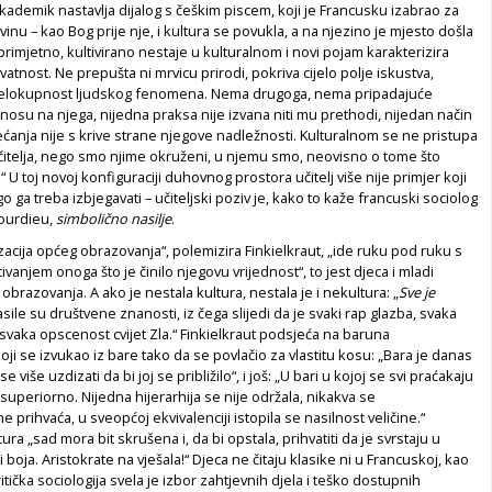
kademik nastavlja dijalog s češkim piscem, koji je Francusku izabrao za
nu – kao Bog prije nje, i kultura se povukla, a na njezino je mjesto došla
primjetno, kultivirano nestaje u kulturalnom i novi pojam karakterizira
tnost. Ne prepušta ni mrvicu prirodi, pokriva cijelo polje iskustva,
jelokupnost ljudskog fenomena. Nema drugoga, nema pripadajuće
dnosu na njega, nijedna praksa nije izvana niti mu prethodi, nijedan način
ećanja nije s krive strane njegove nadležnosti. Kulturalnom se ne pristupa
učitelja, nego smo njime okruženi, u njemu smo, neovisno o tome što
“ U toj novoj konfiguraciji duhovnog prostora učitelj više nije primjer koji
ego ga treba izbjegavati – učiteljski poziv je, kako to kaže francuski sociolog
Bourdieu,
simbolično nasilje
.
acija općeg obrazovanja“, polemizira Finkielkraut, „ide ruku pod ruku s
anjem onoga što je činilo njegovu vrijednost“, to jest djeca i mladi
 obrazovanja. A ako je nestala kultura, nestala je i nekultura: „
Sve je
asile su društvene znanosti, iz čega slijedi da je svaki rap glazba, svaka
 svaka opscenost cvijet Zla.“ Finkielkraut podsjeća na baruna
 se izvukao iz bare tako da se povlačio za vlastitu kosu: „Bara je danas
e više uzdizati da bi joj se približilo“, i još: „U bari u kojoj se svi praćakaju
 superiorno. Nijedna hijerarhija se nije održala, nikakva se
 prihvaća, u sveopćoj ekvivalenciji istopila se nasilnost veličine.“
ra „sad mora bit skrušena i, da bi opstala, prihvatiti da je svrstaju u
 boja. Aristokrate na vješala!“ Djeca ne čitaju klasike ni u Francuskoj, kao
ritička sociologija svela je izbor zahtjevnih djela i teško dostupnih