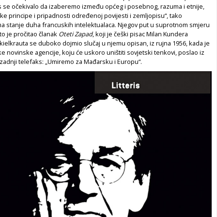
s se očekivalo da izaberemo između općeg i posebnog, razuma i etnije,
ike principe i pripadnosti određenoj povijesti i zemljopisu“, tako
ima stanje duha francuskih intelektualaca. Njegov put u suprotnom smjeru
o je pročitao članak
Oteti Zapad
, koji je češki pisac Milan Kundera
kielkrauta se duboko dojmio slučaj u njemu opisan, iz rujna 1956, kada je
e novinske agencije, koju će uskoro uništiti sovjetski tenkovi, poslao iz
zadnji telefaks: „Umiremo za Mađarsku i Europu“.