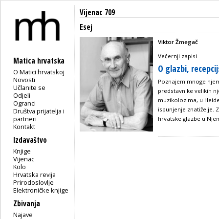
Vijenac 709
Esej
Viktor Žmegač
Večernji zapisi
Matica hrvatska
O glazbi, recepcij
O Matici hrvatskoj
Novosti
Poznajem mnoge njemač
Učlanite se
predstavnike velikih 
Odjeli
muzikolozima, u Heidel
Ogranci
ispunjenje znatiželje.
Društva prijatelja i
partneri
hrvatske glazbe u Nje
Kontakt
Izdavaštvo
Knjige
Vijenac
Kolo
Hrvatska revija
Prirodoslovlje
Elektroničke knjige
Zbivanja
Najave