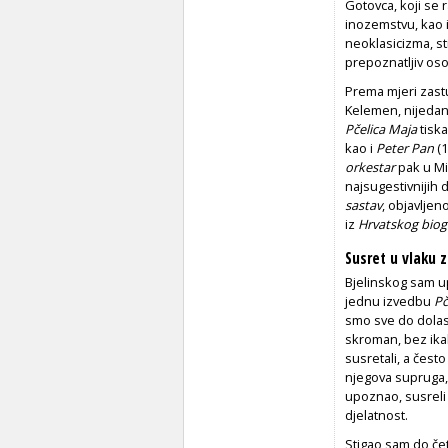
Gotovca, koji se 
inozemstvu, kao 
neoklasicizma, sti
prepoznatljiv os
Prema mjeri zastu
Kelemen, nijedan 
Pčelica Maja
tisk
kao i
Peter Pan
(1
orkestar
pak u Mil
najsugestivnijih d
sastav
, objavljen
iz
Hrvatskog biog
Susret u vlaku 
Bjelinskog sam u
jednu izvedbu
Pč
smo sve do dolask
skroman, bez ika
susretali, a često
njegova supruga, p
upoznao, susreli
djelatnost.
Stigao sam do čet