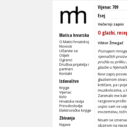
Vijenac 709
Esej
Večernji zapisi
O glazbi, recep
Matica hrvatska
O Matici hrvatskoj
Viktor Žmegač
Novosti
Učlanite se
Poznajem mnoge nj
Odjeli
njemačkih proizv
Ogranci
pružila su priliku
Društva prijatelja i
glazbe u Njemačk
partneri
Kontakt
Novi zapis posve
glazbenom stvar
Izdavaštvo
kritičare, pa i p
Knjige
muzikolozima, u H
Vijenac
Zanimalo me kakv
Kolo
razgovora prošlo
Hrvatska revija
Prirodoslovlje
uspio sam se uvje
Elektroničke knjige
inozemstvu, točn
Zbivanja
Nisam se iznenad
Najave
obzirom na njezin