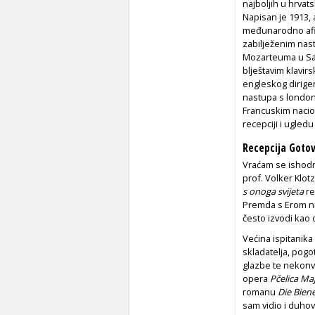
najboljih u hrvat
Napisan je 1913,
međunarodno afirm
zabilježenim nas
Mozarteuma u Sal
blještavim klavi
engleskog dirige
nastupa s london
Francuskim nacio
recepciji i ugled
Recepcija Gotov
Vraćam se ishodno
prof. Volker Klotz
s onoga svijeta
re
Premda s Erom ni
često izvodi kao
Većina ispitanik
skladatelja, pog
glazbe te nekonve
opera
Pčelica Ma
romanu
Die Bien
sam vidio i duhov