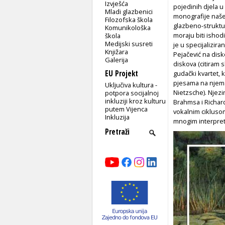
Izvješća
pojedinih djela u
Mladi glazbenici
monografije naše 
Filozofska škola
glazbeno-struktu
Komunikološka
moraju biti ishod
škola
Medijski susreti
je u specijalizir
Knjižara
Pejačević na dis
Galerija
diskova (citiram s
EU Projekt
gudački kvartet, kl
pjesama na njemač
Uključiva kultura -
Nietzsche). Njezi
potpora socijalnoj
inkluziji kroz kulturu
Brahmsa i Richard
putem Vijenca
vokalnim ciklusom
Inkluzija
mnogim interpret