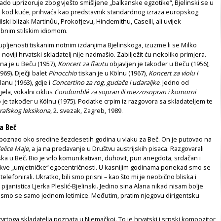
rado uprizoruje zbog vješto smišljene „balkanske egzotike“, Bjelinski se u
i kod kuće, prihvaća kao predstavnik standardnog izraza europskog
lski blizak Martinůu, Prokofjevu, Hindemithu, Caselli, ali uvijek
obnim stilskim idiomom.
pljenosti tiskanim notnim izdanjima Bjelinskoga, izuzme li se Mil­ko
noviji hrvatski skladatelj nije nadmašio. Zabilježit ću nekoliko primjera.
ana je u Beču (1957),
Koncert za flautu
objavljen je također u Beču (1956),
969). Dječji balet
Pinocchio
tiskan je u Kölnu (1967),
Koncert za violu i
anu (1963), gdje i
Concertino za rog, gudače i udaraljke
. Jedno od
jela, vokalni ciklus
Condomblé
za sopran ili mezzosopran i komorni
o je također u Kölnu (1975). Podatke crpim iz razgovora sa skladateljem te
rafskog leksikona
, 2. svezak, Zagreb, 1989.
za Beč
poznao oko sredine šezdesetih godina u vlaku za Beč. On je putovao na
elice Maje
, a ja na predavanje u Društvu austrijskih pisaca. Razgovarali
a u Beč. Bio je vrlo komunikativan, duhovit, pun anegdota, srdačan i
kve „umjetničke“ egocentričnosti. U kasnijim godinama ponekad smo se
 telefonirali. Ukratko, bili smo prisni – kao što mi je neobično bliska i
ijanistica Ljerka Pleslić-Bjelinski. Jedino sina Alana nikad nisam bolje
 smo se samo jednom letimice. Međutim, pratim njegovu dirigentsku
vrtoga skladatelja poznata u Njemačkoj. To je hrvatski i srpski kompozitor