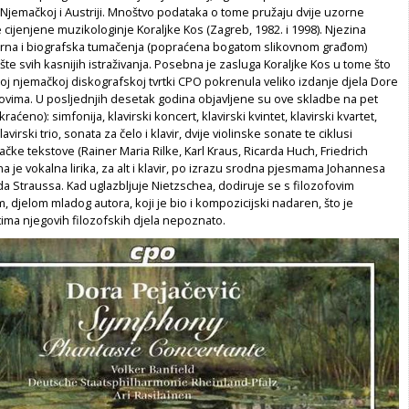
 Njemačkoj i Austriji. Mnoštvo podataka o tome pružaju dvije uzorne
cijenjene muzikologinje Koraljke Kos (Zagreb, 1982. i 1998). Njezina
rna i biografska tumačenja (popraćena bogatom slikovnom građom)
ište svih kasnijih istraživanja. Posebna je zasluga Koraljke Kos u tome što
anoj njemačkoj diskografskoj tvrtki CPO pokrenula veliko izdanje djela Dore
kovima. U posljednjih desetak godina objavljene su ove skladbe na pet
kraćeno): simfonija, klavirski koncert, klavirski kvintet, klavirski kvartet,
avirski trio, sonata za čelo i klavir, dvije violinske sonate te ciklusi
ke tekstove (Rainer Maria Rilke, Karl Kraus, Ricarda Huch, Friedrich
na je vokalna lirika, za alt i klavir, po izrazu srodna pjesmama Johannesa
a Straussa. Kad uglazbljuje Nietzschea, dodiruje se s filozofovim
, djelom mladog autora, koji je bio i kompozicijski nadaren, što je
ima njegovih filozofskih djela nepoznato.