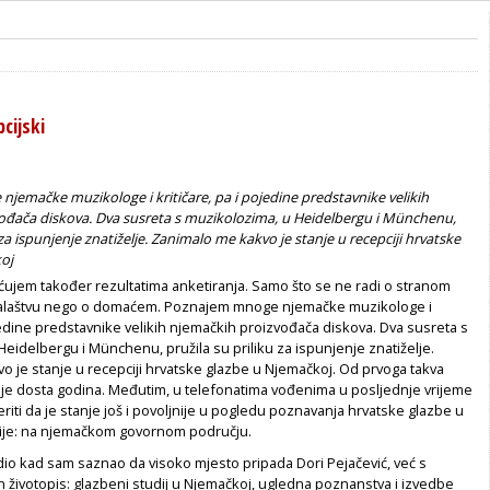
cijski
emačke muzikologe i kritičare, pa i pojedine predstavnike velikih
ođača diskova. Dva susreta s muzikolozima, u Heidelbergu i Münchenu,
 za ispunjenje znatiželje. Zanimalo me kakvo je stanje u recepciji hrvatske
oj
ćujem također rezultatima anketiranja. Samo što se ne radi o stranom
alaštvu nego o domaćem. Poznajem mnoge njemačke muzikologe i
ojedine predstavnike velikih njemačkih proizvođača diskova. Dva susreta s
eidelbergu i Münchenu, pružila su priliku za ispunjenje znatiželje.
o je stanje u recepciji hrvatske glazbe u Njemačkoj. Od prvoga takva
 je dosta godina. Međutim, u telefonatima vođenima u posljednje vrijeme
riti da je stanje još i povoljnije u pogledu poznavanja hrvatske glazbe u
ije: na njemačkom govornom području.
io kad sam saznao da visoko mjesto pripada Dori Pejačević, već s
 životopis: glazbeni studij u Njemačkoj, ugledna poznanstva i izvedbe