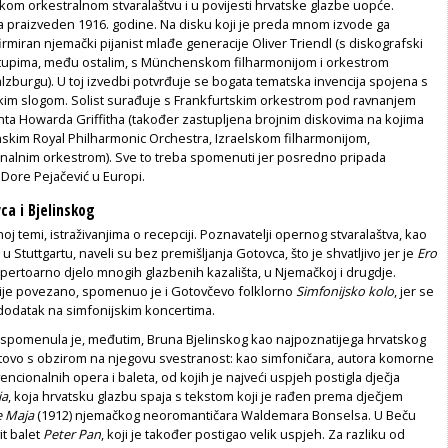
skom orkestralnom stvaralaštvu i u povijesti hrvatske glazbe uopće.
 a praizveden 1916. godine. Na disku koji je preda mnom izvode ga
iran njemački pijanist mlađe generacije Oliver Triendl (s diskografski
tupima, među ostalim, s Münchenskom filharmonijom i orkestrom
zburgu). U toj izvedbi potvrđuje se bogata tematska invencija spojena s
rskim slogom. Solist surađuje s Frankfurtskim orkestrom pod ravnanjem
nta Howarda Griffitha (također zastupljena brojnim diskovima na kojima
skim Royal Philharmonic Orchestra, Izraelskom filharmonijom,
nalnim orkestrom). Sve to treba spomenuti jer posredno pripada
u Dore Pejačević u Europi.
ca i Bjelinskog
j temi, istraživanjima o recepciji. Poznavatelji opernog stvaralaštva, kao
 u Stuttgartu, naveli su bez premišljanja Gotovca, što je shvatljivo jer je
Ero
pertoarno djelo mnogih glazbenih kazališta, u Njemačkoj i drugdje.
je povezano, spomenuo je i Gotovčevo folklorno
Simfonijsko kolo
, jer se
 dodatak na simfonijskim koncertima.
a spomenula je, međutim, Bruna Bjelinskog kao najpoznatijega hrvatskog
otovo s obzirom na njegovu svestranost: kao simfoničara, autora komorne
ncionalnih opera i baleta, od kojih je najveći uspjeh postigla dječja
ja
, koja hrvatsku glazbu spaja s tekstom koji je rađen prema dječjem
e Maja
(1912) njemačkog neoromantičara Waldemara Bonselsa. U Beču
it balet
Peter Pan
, koji je također postigao velik uspjeh. Za razliku od