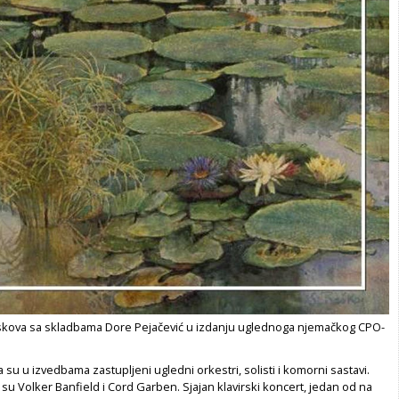
diskova sa skladbama Dore Pejačević u izdanju uglednoga njemačkog CPO-
a su u izvedbama zastupljeni ugledni orkestri, solisti i komorni sastavi.
su Volker Banfield i Cord Garben. Sjajan klavirski koncert, jedan od na