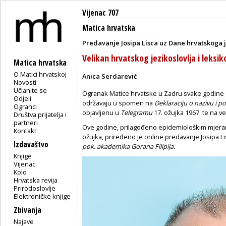
Vijenac 707
Matica hrvatska
Predavanje Josipa Lisca uz Dane hrvatskoga j
Velikan hrvatskog jezikoslovlja i leksik
Matica hrvatska
O Matici hrvatskoj
Anica Serdarević
Novosti
Učlanite se
Ogranak Matice hrvatske u Zadru svake godine o
Odjeli
održavaju u spomen na
Deklaraciju o nazivu i p
Ogranci
objavljenu u
Telegramu
17. ožujka 1967. te na v
Društva prijatelja i
partneri
Ove godine, prilagođeno epidemiološkim mjeram
Kontakt
ožujka, priređeno je online predavanje Josipa L
Izdavaštvo
pok. akademika Gorana Filipija.
Knjige
Vijenac
Kolo
Hrvatska revija
Prirodoslovlje
Elektroničke knjige
Zbivanja
Najave