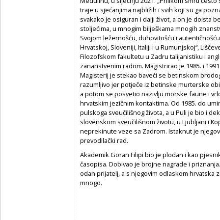
Medulinu, u siječnju 2021. „Prilikom smrti često s
traje u sjećanjima najbližih i svih koji su ga poz
svakako je osiguran i dalji život, a on je doista be
stoljećima, u mnogim bilješkama mnogih znanstven
Svojom ležernošću, duhovitošću i autentičnošću o
Hrvatskoj, Sloveniji, Italiji i u Rumunjskoj“, Liščev
Filozofskom fakultetu u Zadru talijanistiku i ang
zananstvenim radom. Magistrirao je 1985. i 1991.
Magisterij je stekao baveći se betinskom brodog
razumljivo jer potječe iz betinske murterske obi
a potom se posvetio nazivlju morske faune i vrl
hrvatskim jezičnim kontaktima. Od 1985. do umiro
pulskoga sveučilišnog života, a u Puli je bio i de
slovenskom sveučilišnom životu, u Ljubljani i Ko
neprekinute veze sa Zadrom. Istaknut je njegov l
prevodilački rad.
Akademik Goran Filipi bio je plodan i kao pjesni
časopisa. Dobivao je brojne nagrade i priznanja. 
odan prijatelj, a s njegovim odlaskom hrvatska z
mnogo.