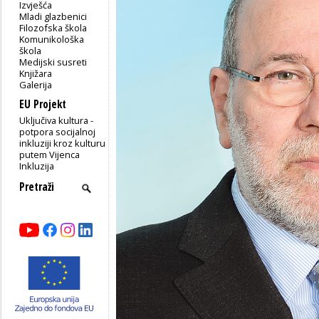
Izvješća
Mladi glazbenici
Filozofska škola
Komunikološka
škola
Medijski susreti
Knjižara
Galerija
EU Projekt
Uključiva kultura -
potpora socijalnoj
inkluziji kroz kulturu
putem Vijenca
Inkluzija