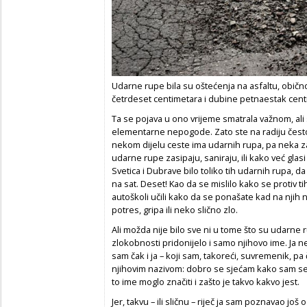
Udarne rupe bila su oštećenja na asfaltu, obično
četrdeset centimetara i dubine petnaestak cent
Ta se pojava u ono vrijeme smatrala važnom, ali 
elementarne nepogode. Zato ste na radiju čest
nekom dijelu ceste ima udarnih rupa, pa neka zat
udarne rupe zasipaju, saniraju, ili kako već gla
Svetica i Dubrave bilo toliko tih udarnih rupa, d
na sat. Deset! Kao da se mislilo kako se protiv ti
autoškoli učili kako da se ponašate kad na njih 
potres, gripa ili neko slično zlo.
Ali možda nije bilo sve ni u tome što su udarne 
zlokobnosti pridonijelo i samo njihovo ime. Ja ne
sam čak i ja – koji sam, takoreći, suvremenik, pa 
njihovim nazivom: dobro se sjećam kako sam se, 
to ime moglo značiti i zašto je takvo kakvo jest.
Jer, takvu – ili sličnu – riječ ja sam poznavao još