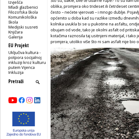
Što su, dakle, bile te udarne rupe? To su vam bi
Izvješća
oblika, promjera oko trideset ili četrdeset cent
Mladi glazbenici
Filozofska škola
često – nećete vjerovati – i mnogo dublje. Pojavl
Komunikološka
općenito u doba kad su razlike između dnevnih 
škola
kolnika uvukla bi se u pukotine na asfaltu, ondj
Medijski susreti
obujam od vode, tako je okolni asfalt od pritisk
Knjižara
kotačima raznosila taj usitnjeni materijal, i tako 
Galerija
promjera, utoliko više što ni sam asfalt nije bio o
EU Projekt
Uključiva kultura -
potpora socijalnoj
inkluziji kroz kulturu
putem Vijenca
Inkluzija