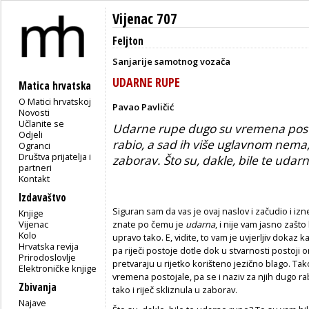
Vijenac 707
Feljton
Sanjarije samotnog vozača
UDARNE RUPE
Matica hrvatska
O Matici hrvatskoj
Pavao Pavličić
Novosti
Učlanite se
Udarne rupe dugo su vremena postoj
Odjeli
rabio, a sad ih više uglavnom nema, p
Ogranci
Društva prijatelja i
zaborav. Što su, dakle, bile te udar
partneri
Kontakt
Izdavaštvo
Siguran sam da vas je ovaj naslov i začudio i iz
Knjige
Vijenac
znate po čemu je
udarna
, i nije vam jasno zašt
Kolo
upravo tako. E, vidite, to vam je uvjerljiv dokaz 
Hrvatska revija
pa riječi postoje dotle dok u stvarnosti postoji 
Prirodoslovlje
pretvaraju u rijetko korišteno jezično blago. Ta
Elektroničke knjige
vremena postojale, pa se i naziv za njih dugo ra
Zbivanja
tako i riječ skliznula u zaborav.
Najave