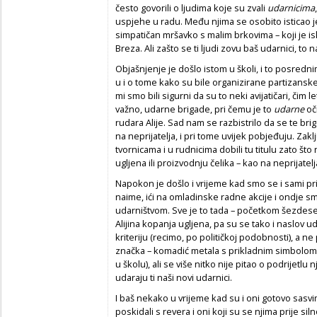
često govorili o ljudima koje su zvali
udarnicima
uspjehe u radu. Među njima se osobito isticao j
simpatičan mršavko s malim brkovima – koji je i
Breza. Ali zašto se ti ljudi zovu baš udarnici, to 
Objašnjenje je došlo istom u školi, i to posred
u i o tome kako su bile organizirane partizansk
mi smo bili sigurni da su to neki avijatičari, čim l
važno, udarne brigade, pri čemu je to
udarne
oči
rudara Alije. Sad nam se razbistrilo da se te b
na neprijatelja, i pri tome uvijek pobjeđuju. Zaklj
tvornicama i u rudnicima dobili tu titulu zato š
ugljena ili proizvodnju čelika – kao na neprijatelj
Napokon je došlo i vrijeme kad smo se i sami pri
naime, ići na omladinske radne akcije i ondje s
udarništvom. Sve je to tada – početkom šezdese
Alijina kopanja ugljena, pa su se tako i naslov 
kriteriju (recimo, po političkoj podobnosti), a n
značka – komadić metala s prikladnim simbolom – 
u školu), ali se više nitko nije pitao o podrijetl
udaraju ti naši novi udarnici.
I baš nekako u vrijeme kad su i oni gotovo sasv
poskidali s revera i oni koji su se njima prije sil