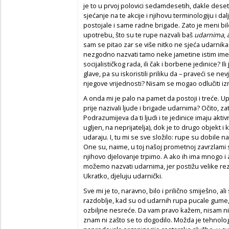
je to u prvoj polovici sedamdesetih, dakle deset
sjećanje na te akcije i njihovu terminologiju i dal
postojale i same radne brigade. Zato je meni bi
upotrebu, što su te rupe nazvali baš
udarnima
,
sam se pitao zar se više nitko ne sjeća udarnika
nezgodno nazvati tamo neke jametine istim ime
socijalističkog rada, ili čak i borbene jedinice? Il
glave, pa su iskoristili priliku da – praveći se ne
njegove vrijednosti? Nisam se mogao odlučiti iz
A onda mi je palo na pamet da postoji i treće. 
prije nazivali ljude i brigade udarnima? Očito, z
Podrazumijeva da ti ljudi i te jedinice imaju ak
ugljen, na neprijatelja), dok je to drugo objekt 
udaraju. I, tu mi se sve složilo: rupe su dobile na
One su, naime, u toj našoj prometnoj zavrzlami s
njihovo djelovanje trpimo. A ako ih ima mnogo i 
možemo nazvati udarnima, jer postižu velike re
Ukratko, djeluju udarnički.
Sve mi je to, naravno, bilo i prilično smiješno, 
razdoblje, kad su od udarnih rupa pucale gume,
ozbiljne nesreće. Da vam pravo kažem, nisam ni
znam ni zašto se to dogodilo. Možda je tehnolog