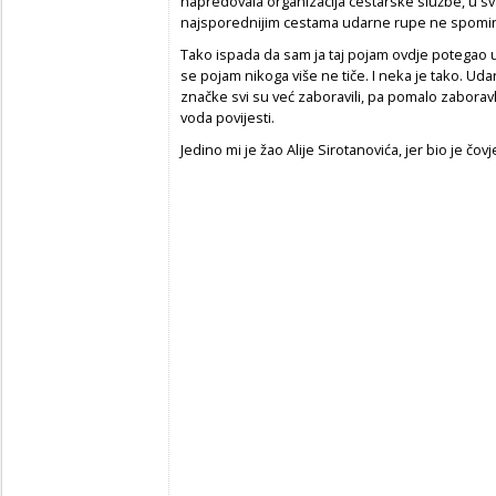
napredovala organizacija cestarske službe, u sv
najsporednijim cestama udarne rupe ne spominju,
Tako ispada da sam ja taj pojam ovdje potegao uza
se pojam nikoga više ne tiče. I neka je tako. Ud
značke svi su već zaboravili, pa pomalo zaborav
voda povijesti.
Jedino mi je žao Alije Sirotanovića, jer bio je čovj