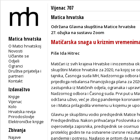
Vijenac 707
Matica hrvatska
Održana Glavna skupština Matice hrvatske
27. ožujka na sustavu Zoom
Matica hrvatska
Matičarska snaga u kriznim vremenim
O Matici hrvatskoj
Novosti
Piše Ida Hitrec
Učlanite se
Odjeli
Matičari iz svih krajeva Hrvatske i inozemstva o
Ogranci
skupštini Matice hrvatske za 2020, na kojoj se o
Društva prijatelja i
tajnika, Časnoga suda MH, Nadzornoga odbora MH
partneri
Kontakt
prijedloga rebalansa Financijskoga plana za 2020
zastupnika iz Matičinih odjela, ogranaka i uprav
Izdavaštvo
Nadzornog odbora i Časnog suda. Prvi put u Mati
Knjige
održana uživo, već je zbog pandemije koronavi
Vijenac
se i Matica prilagodila vremenu u kojemu je upor
Kolo
Hrvatska revija
Glavnu je skupštinu vodio predsjednik Matice hr
Prirodoslovlje
Predsjedništva. Nakon prihvaćanja Poslovnika o
Elektroničke knjige
ovjerovitelja zapisnika, predsjednik se osvrnuo 
Zbivanja
protekloj godini te na ostvarene izvrsne rezulta
Najave
pandemiji i potresu. Naglasio je pritom da su mat