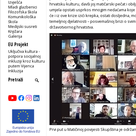
Izvješća
hrvatsku kulturu, davši joj matičarski pečat i obi
Mladi glazbenici
umjela opstati usprkos mnogim nedaćama koje su 
Filozofska škola
će i iz ove krize izići krepka, ostati dosljedna, m
Komunikološka
temeljnoj djelatnosti – posvemašnoj brizi o svim
škola
Medijski susreti
državotvornog hrvatstva.
Knjižara
Galerija
EU Projekt
Uključiva kultura -
potpora socijalnoj
inkluziji kroz kulturu
putem Vijenca
Inkluzija
Prvi put u Matičinoj povijesti Skupština je održa