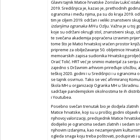
Glavni tajnik Matice hrvatske Zorislav Lukić ist
2019. Središnjica je, kazao je, prethodnih godi
ograncima i među njima, pa su do kraja 2019. od
tim je ciljem 2019. održan i veliki znanstveni sk
izdanjima ogranaka MH
u Ozlju. Važna je u toj go
koje su održani okrugli stol, znanstveni skup, i
te svečana akademija popraćena izravnim prijen
tome što je Matici hrvatskoj vraćen prostor knji
pripreme za obilježavanje 50. obljetnice Hrvatsko
memoarskih zapisa sudionika Hrvatskog proljeć
Oraić Tolić. HRT već je snimio materijal za serij
zajedno s Državnim arhivom priređuje izložbu, a 
teškoj 2020. godini i u Središnjici i u ograncim
se tajnik osvrnuo. Tako se već afirmiranoj Komun
škola MH u organizaciji Ogranka MH u Skradinu. I 
sadržaje pandemijskim okolnostima te ih distrib
i Youtubea.
Posebno svečan trenutak bio je dodjela zlatnih 
Matice hrvatske, koji su u prošloj godini objavili
njihovoj valorizaciji, predsjednik Matice hrvatsk
dodijelio je ograncima sedam zlatnih i sedam sr
njihovim izdanjima, kao nezamjenjivim kulturnim
ogleda snaga koju treba poštovati, podupirati i 