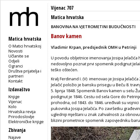
Vijenac 707
Matica hrvatska
BANOVINA NA VJETROMETINI BUDUĆNOSTI
Banov kamen
Matica hrvatska
O Matici hrvatskoj
Vladimir Krpan, predsjednik OMH u Petrinji
Novosti
Učlanite se
U povodu obljetnice imenovanja Josipa Jelačića
Odjeli
nedovoljno poznat prvi spomenik podignut Jelač
Ogranci
teško oštećen.
Društva prijatelja i
partneri
Kralj Ferdinand I. (V) imenovao je Josipa Jelačić
Kontakt
Jelačić položio je bansku prisegu u Beču 8. trav
Izdavaštvo
5. lipnja 1848. Spomenik Banov kamen u selu Župi
Knjige
podignut je 1846. Cestu od sela Gore do Petrinje,
Vijenac
prohodna, od 1843. do 1846. uređivali su vojni
Kolo
pukovnika Josipa Jelačića. Po završetku građevins
Hrvatska revija
ugledniji mještani u znak zahvalnosti za obnovu
Prirodoslovlje
blizini prometnice spomenik zapovjedniku barun
Elektroničke knjige
Zbivanja
Najave