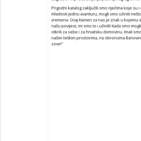
Prigodni katalog zaključili smo riječima koje su
mladosti jednu avanturu, mogli smo učiniti nešt
vremena. Ovaj Kamen za nas je znak u kojemu se
našu povijest, mi smo to i učinili! Kada smo mog
otkrili za sebe i za hrvatsku domovinu. Imali sm
našim teškim prostorima, na obroncima Banovine 
zove!“