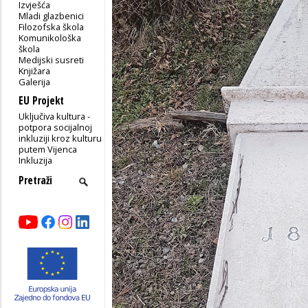
Izvješća
Mladi glazbenici
Filozofska škola
Komunikološka
škola
Medijski susreti
Knjižara
Galerija
EU Projekt
Uključiva kultura -
potpora socijalnoj
inkluziji kroz kulturu
putem Vijenca
Inkluzija