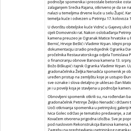
podnožje spomenika i preostale betonske ostatk
zalaganjem Srećka Rajana, otkriveno je da se na
nalazi u temeljima drvene kuće u selu Župić. Ka
temelja kuće i odvezen u Petrinju 17. kolovoza 
U dvorištu obiteljske kuće Vidnić u Gajevoj ulic
cijeli Domovinski rat. Nakon oslobađanja Petri
kamena preuzeo je Ogranak Matice hrvatske u P
Bernić, Hrvoje Bešlić i Vladimir Krpan. Idejni pr
dokumentaciju izradio predsjednik Ogranka Dav
pročelnika Restauratorskoga odjela Tomislava Pe
o financiranju obnove Banova kamena 13. srpnja 
Božo Biškupić i tajnik Ogranka Vladimir Krpan. U
gradonačelnika Željka Nenadića spomenik je obno
uređen pristup na zemljištu koje je ustupio Đur
sve oznake i slova detaljno je uklesao član Mati
je i u povelji koja je stavljena u podnožje kamen
Obnovljeni spomenik otkrili su, na rođendan bana
gradonačelnik Petrinje Željko Nenadić i državni t
Uoči otkrivanja spomenika u petrinjskoj galerij
Ivica Golec održao je tematsko predavanje, a za
Kovačem otvorena prigodna izložba. Sve je pop
pod naslovom Rekonstrukcija Banova kamena, koj
Zagrebu na predstavljanju petrinjskog ogranka 