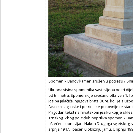
Spomenik Banov kamen srušen u potresu / Snim
Ukupna visina spomenika sastavljena od tri dijela,
od tri metra. Spomenik je svečano otkriven 1. l
Josipa Jelačića, njegova brata Đure, koji je služb
časnika iz glinske i petrinjske pukovnije te stano
Prigodan tekst na hrvatskom jeziku koji je ukles
Trnskog. Zbog političkih neprilika spomenik Ban
oštećen i obnavljan. Nakon Drugoga svjetskog r
srpnja 1947, i bačen u obližnju jamu. U lipnju 199