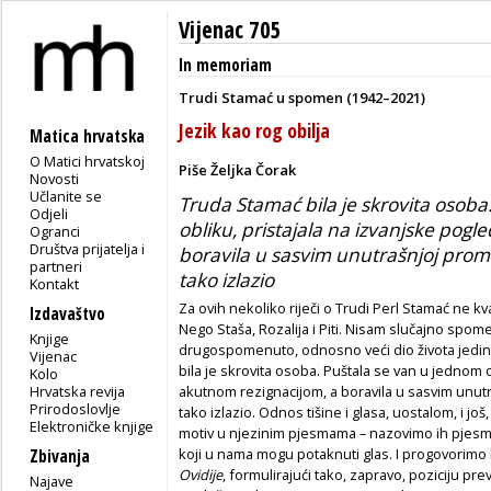
Vijenac 705
In memoriam
Trudi Stamać u spomen (1942–2021)
Jezik kao rog obilja
Matica hrvatska
O Matici hrvatskoj
Piše Željka Čorak
Novosti
Učlanite se
Truda Stamać bila je skrovita osoba
Odjeli
obliku, pristajala na izvanjske pog
Ogranci
Društva prijatelja i
boravila u sasvim unutrašnjoj promat
partneri
tako izlazio
Kontakt
Za ovih nekoliko riječi o Trudi Perl Stamać ne kval
Izdavaštvo
Nego Staša, Rozalija i Piti. Nisam slučajno spo
Knjige
drugospomenuto, odnosno veći dio života jedino
Vijenac
bila je skrovita osoba. Puštala se van u jednom 
Kolo
Hrvatska revija
akutnom rezignacijom, a boravila u sasvim unutra
Prirodoslovlje
tako izlazio. Odnos tišine i glasa, uostalom, i jo
Elektroničke knjige
motiv u njezinim pjesmama – nazovimo ih pjesm
koji u nama mogu potaknuti glas. I progovorimo l
Zbivanja
Ovidije
, formulirajući tako, zapravo, poziciju 
Najave