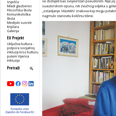
se doživjeti kao svojevrstan pseudonim. Nije jo
Izvješća
Mladi glazbenici
suautorskom opusu, niti zvučnog odjeka u golemo
Filozofska škola
„ostavljanje /vlastitih/ znakova koji mogu potak
Komunikološka
nagrnulo stanovitu količinu tišine.
škola
Medijski susreti
Knjižara
Galerija
EU Projekt
Uključiva kultura -
potpora socijalnoj
inkluziji kroz kulturu
putem Vijenca
Inkluzija