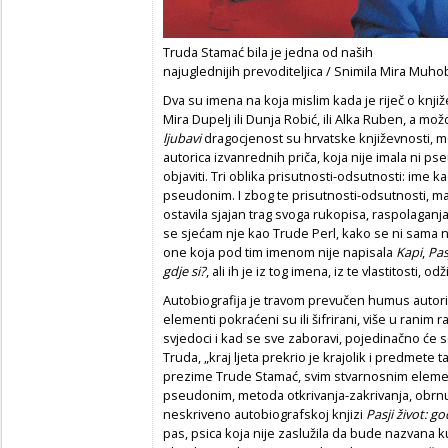
Truda Stamać bila je jedna od naših
najuglednijih prevoditeljica / Snimila Mira Muh
Dva su imena na koja mislim kada je riječ o knji
Mira Dupelj ili Dunja Robić, ili Alka Ruben, a mož
ljubavi
dragocjenost su hrvatske književnosti, mo
autorica izvanrednih priča, koja nije imala ni ps
objaviti. Tri oblika prisutnosti-odsutnosti: ime
pseudonim. I zbog te prisutnosti-odsutnosti, ma
ostavila sjajan trag svoga rukopisa, raspolaganj
se sjećam nje kao Trude Perl, kako se ni sama 
one koja pod tim imenom nije napisala
Kapi
,
Pas
gdje si?
, ali ih je iz tog imena, iz te vlastitosti, odž
Autobiografija je travom prevučen humus autorič
elementi pokraćeni su ili šifrirani, više u ranim
svjedoci i kad se sve zaboravi, pojedinačno će se
Truda, „kraj ljeta prekrio je krajolik i predmete
prezime Trude Stamać, svim stvarnosnim elemen
pseudonim, metoda otkrivanja-zakrivanja, obrnuto
neskriveno autobiografskoj knjizi
Pasji život: 
pas, psica koja nije zaslužila da bude nazvana k