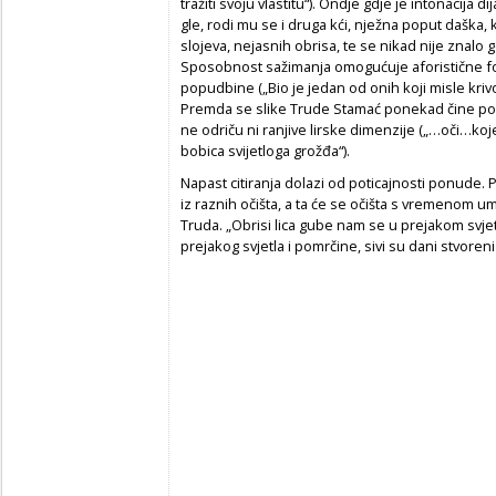
tražiti svoju vlastitu“). Ondje gdje je intonacija d
gle, rodi mu se i druga kći, nježna poput daška,
slojeva, nejasnih obrisa, te se nikad nije znalo 
Sposobnost sažimanja omogućuje aforistične for
popudbine („Bio je jedan od onih koji misle krivo,
Premda se slike Trude Stamać ponekad čine po
ne odriču ni ranjive lirske dimenzije („…oči…ko
bobica svijetloga grožđa“).
Napast citiranja dolazi od poticajnosti ponude.
iz raznih očišta, a ta će se očišta s vremenom 
Truda. „Obrisi lica gube nam se u prejakom svje
prejakog svjetla i pomrčine, sivi su dani stvoreni 