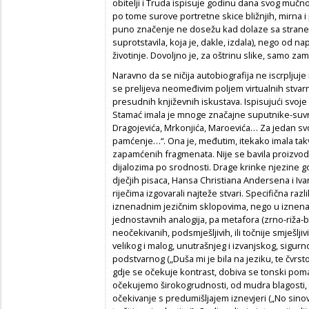
obitelji i Truda ispisuje godinu dana svog mučnog
po tome surove portretne skice bližnjih, mirna 
puno značenje ne dosežu kad dolaze sa strane 
suprotstavila, koja je, dakle, izdala), nego od 
životinje. Dovoljno je, za oštrinu slike, samo zami
Naravno da se ničija autobiografija ne iscrplju
se prelijeva neomeđivim poljem virtualnih stvar
presudnih književnih iskustava. Ispisujući svoje
Stamać imala je mnoge značajne suputnike-s
Dragojevića, Mrkonjića, Maroevića… Za jedan svo
pamćenje…“. Ona je, međutim, itekako imala ta
zapamćenih fragmenata. Nije se bavila proizvod
dijalozima po srodnosti. Drage krinke njezine go
dječjih pisaca, Hansa Christiana Andersena i Iva
riječima izgovarali najteže stvari. Specifična ra
iznenadnim jezičnim sklopovima, nego u iznenad
jednostavnih analogija, pa metafora (zrno-riža-b
neočekivanih, podsmješljivih, ili točnije smješljiv
velikog i malog, unutrašnjeg i izvanjskog, sigur
podstvarnog („Duša mi je bila na jeziku, te čvr
gdje se očekuje kontrast, dobiva se tonski pom
očekujemo širokogrudnosti, od mudra blagosti, o
očekivanje s predumišljajem iznevjeri („No sino