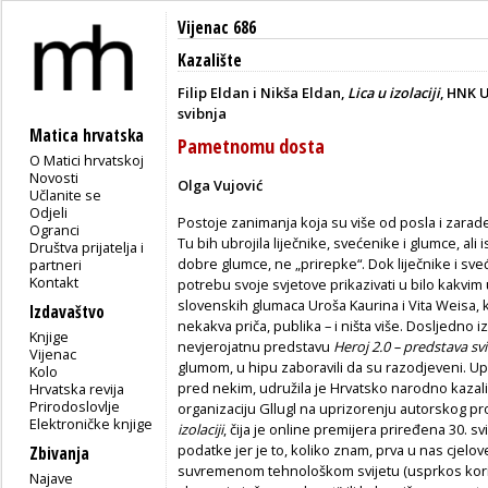
Vijenac 686
Kazalište
Filip Eldan i Nikša Eldan,
Lica u izolaciji
, HNK 
svibnja
Matica hrvatska
Pametnomu dosta
O Matici hrvatskoj
Novosti
Olga Vujović
Učlanite se
Odjeli
Postoje zanimanja koja su više od posla i zarade,
Ogranci
Tu bih ubrojila liječnike, svećenike i glumce, ali
Društva prijatelja i
dobre glumce, ne „prirepke“. Dok liječnike i sve
partneri
Kontakt
potrebu svoje svjetove prikazivati u bilo kakvim 
slovenskih glumaca Uroša Kaurina i Vita Weisa, ko
Izdavaštvo
nekakva priča, publika – i ništa više. Dosljedno i
Knjige
nevjerojatnu predstavu
Heroj 2.0 – predstava sv
Vijenac
glumom, u hipu zaboravili da su razodjeveni. U
Kolo
pred nekim, udružila je Hrvatsko narodno kazal
Hrvatska revija
Prirodoslovlje
organizaciju Gllugl na uprizorenju autorskog pro
Elektroničke knjige
izolaciji
, čija je online premijera priređena 30. 
podatke jer je to, koliko znam, prva u nas cjelo
Zbivanja
suvremenom tehnološkom svijetu (usprkos koriš
Najave