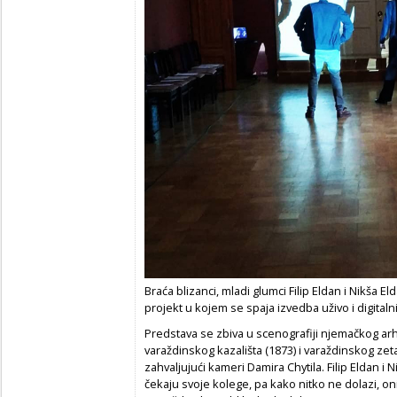
Braća blizanci, mladi glumci Filip Eldan i Nikša El
projekt u kojem se spaja izvedba uživo i digitaln
Predstava se zbiva u scenografiji njemačkog ar
varaždinskog kazališta (1873) i varaždinskog zeta 
zahvaljujući kameri Damira Chytila. Filip Eldan i
čekaju svoje kolege, pa kako nitko ne dolazi, o