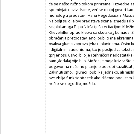
će se nešto ružno tokom pripreme ili izvedbe s
spominjati naziv drame, već se o njoj govori ka
monolog u predstavi (Hana Hegedušić) iz
Macbe
Najbolji su dijelovi predstave scene između Fili
rasplakanoga Filipa Nikša tješi recitacijom Krleži
Khevehiller oprao kletvu sa škotskog komada. 
obraćanja pretpostavljenoj publici (na ekranima r
ovakva gluma zapravo jeka u planinama. Osim k
i digitalnim sudionicima, što je posljedica tekst
(prijenosu uživo) bilo je i tehničkih nedostataka 
sam gledala) nije bilo. Možda je moja krivica što 
odgovor na načelno pitanje o potrebi kazališta! 
Zakinuti smo, i glumci i publika jednako, ali misli
sve zbilja funkcionira tek ako dišemo pod istim k
nešto se dogodilo, možda.