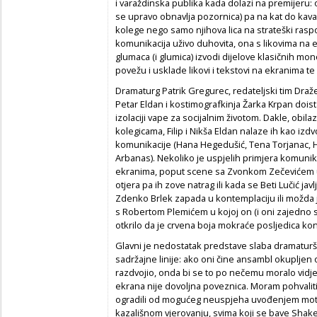
i varaždinska publika kada dolazi na premijeru:
se upravo obnavlja pozornica) pa na kat do kavan
kolege nego samo njihova lica na strateški rasp
komunikacija uživo duhovita, ona s likovima na
glumaca (i glumica) izvodi dijelove klasičnih mon
povežu i usklade likovi i tekstovi na ekranima te s
Dramaturg Patrik Gregurec, redateljski tim Dražen 
Petar Eldan i kostimografkinja Žarka Krpan doista
izolaciji vape za socijalnim životom. Dakle, obil
kolegicama, Filip i Nikša Eldan nalaze ih kao 
komunikacije (Hana Hegedušić, Tena Torjanac, Ha
Arbanas). Nekoliko je uspjelih primjera komunik
ekranima, poput scene sa Zvonkom Zečevićem u ko
otjera pa ih zove natrag ili kada se Beti Lučić javl
Zdenko Brlek zapada u kontemplaciju ili možda jed
s Robertom Plemićem u kojoj on (i oni zajedno s n
otkrilo da je crvena boja mokraće posljedica kon
Glavni je nedostatak predstave slaba dramatur
sadržajne linije: ako oni čine ansambl okupljen o
razdvojio, onda bi se to po nečemu moralo vidj
ekrana nije dovoljna poveznica. Moram pohvaliti
ogradili od mogućeg neuspjeha uvođenjem moti
kazališnom vjerovanju, svima koji se bave Sh