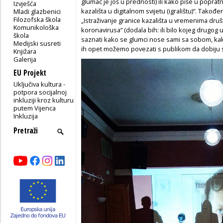
glumac je još u prednosti) ili kako piše u popr
Izvješća
kazališta u digitalnom svijetu (igralištu)“. Takođ
Mladi glazbenici
Filozofska škola
„Istraživanje granice kazališta u vremenima dru
Komunikološka
koronavirusa“ (dodala bih: ili bilo kojeg drugog 
škola
saznati kako se glumci nose sami sa sobom, kak
Medijski susreti
ih opet možemo povezati s publikom da dobiju s
Knjižara
Galerija
EU Projekt
Uključiva kultura -
potpora socijalnoj
inkluziji kroz kulturu
putem Vijenca
Inkluzija