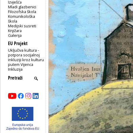
Izvješća
Mladi glazbenici
Filozofska škola
Komunikološka
škola
Medijski susreti
Knjižara
Galerija
EU Projekt
Uključiva kultura -
potpora socijalnoj
inkluziji kroz kulturu
putem Vijenca
Inkluzija