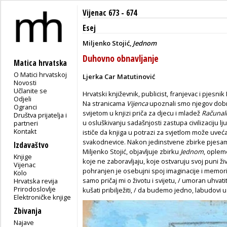
Vijenac 673 - 674
Esej
Miljenko Stojić,
Jednom
Duhovno obnavljanje
Matica hrvatska
O Matici hrvatskoj
Ljerka Car Matutinović
Novosti
Učlanite se
Hrvatski književnik, publicist, franjevac i pjesni
Odjeli
Na stranicama
Vijenca
upoznali smo njegov dobr
Ogranci
svijetom u knjizi priča za djecu i mladež
Računal
Društva prijatelja i
u osluškivanju sadašnjosti zastupa civilizaciju lj
partneri
Kontakt
ističe da knjiga u potrazi za svjetlom može uve
svakodnevice. Nakon jedinstvene zbirke pjes
Izdavaštvo
Miljenko Stojić, objavljuje zbirku
Jednom
, oplem
Knjige
koje ne zaboravljaju, koje ostvaruju svoj puni živ
Vijenac
pohranjen je osebujni spoj imaginacije i memorij
Kolo
samo pričaj mi o životu i svijetu, / umoran uhvat
Hrvatska revija
Prirodoslovlje
kušati pribilježiti, / da budemo jedno, labudovi u 
Elektroničke knjige
Zbivanja
Najave