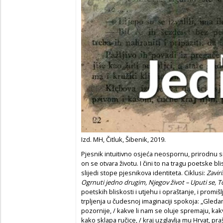
Izd. MH, Čitluk, Šibenik, 2019.
Pjesnik intuitivno osjeća neospornu, prirodnu sin
on se otvara životu. I čini to na tragu poetske bli
slijedi stope pjesnikova identiteta. Ciklusi:
Zavir
Ogrnuti jedno drugim, Njegov život – Uputi se,
poetskih bliskosti i utjehu i opraštanje, i promišlja
trpljenja u čudesnoj imaginaciji spokoja: „Gledam 
pozornije, / kakve li nam se oluje spremaju, kakvi
kako sklapa ručice, / kraj uzglavlja mu Hrvat, pra