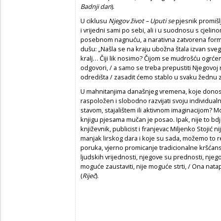
Badnji dan
).
U ciklusu
Njegov život – Uputi se
pjesnik promišlj
i vrijedni sami po sebi, ali i u suodnosu s cje
posebnom nagnuću, a narativna zatvorena form
dušu: „Našla se na kraju ubožna štala izvan sveg
kralj… Čiji lik nosimo? Čijom se mudrošću ogrćem
odgovori, / a samo se treba prepustiti Njegovoj r
odredišta / zasadit ćemo stablo u svaku žednu z
U mahnitanjima današnjeg vremena, koje donosi n
raspoložen i slobodno razvijati svoju individua
stavom, stajalištem ili aktivnom imaginacijom? M
knjigu pjesama mučan je posao. Ipak, nije to bdje
književnik, publicist i franjevac Miljenko Stojić
manjak lirskog dara i koje su sada, možemo to r
poruka, vjerno promicanje tradicionalne kršća
ljudskih vrijednosti, njegove su prednosti, njegov 
moguće zaustaviti, nije moguće strti, / Ona natap
(
Riječ
).