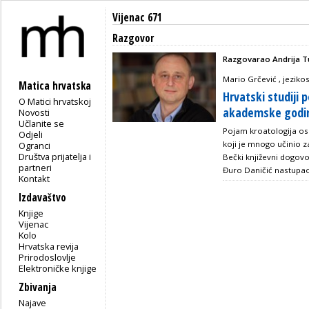
Vijenac 671
Razgovor
Razgovarao Andrija T
Mario Grčević , jeziko
Matica hrvatska
Hrvatski studiji 
O Matici hrvatskoj
akademske godi
Novosti
Učlanite se
Pojam kroatologija osm
Odjeli
koji je mnogo učinio z
Ogranci
Društva prijatelja i
Bečki književni dogovo
partneri
Đuro Daničić nastupao 
Kontakt
Izdavaštvo
Knjige
Vijenac
Kolo
Hrvatska revija
Prirodoslovlje
Elektroničke knjige
Zbivanja
Najave