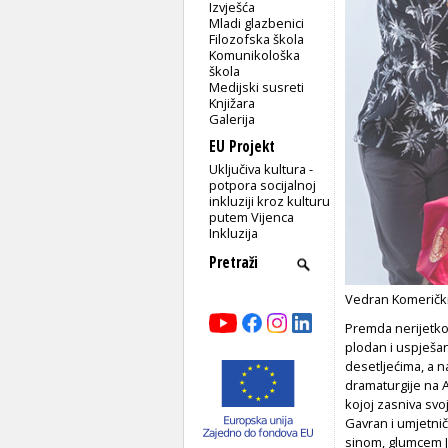
Izvješća
Mladi glazbenici
Filozofska škola
Komunikološka
škola
Medijski susreti
Knjižara
Galerija
EU Projekt
Uključiva kultura -
potpora socijalnoj
inkluziji kroz kulturu
putem Vijenca
Inkluzija
Vedran Komerički,
Premda nerijetko 
plodan i uspješan
desetljećima, a n
dramaturgije na 
kojoj zasniva sv
Gavran i umjetni
sinom, glumcem 