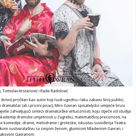
 Tomislav Krstanović i Rade Radolović
(krivo) pročitan kao autor koji nudi ugodnu i laku zabavu široj publici,
 dramatičar (ali i prozni pisac), Miro Gavran spisateljsko umijeće brusi
ajviše zahvaljujući sintezi dramaturške virtuoznosti, koju stječe od studija
Akademiji dramske umjetnosti u Zagrebu, matematičkoj preciznosti, na
oje komedije, drame, melodrame i groteske, iskustvu suvođenja Teatra
čkom sustvaralaštvu sa svojom ženom, glumicom Mladenom Gavran, i
Jakovom Gavranom.