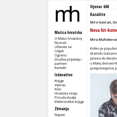
Vijenac 668
Kazalište
Miro Gavran,
Sv
Nova hit-kome
Matica hrvatska
O Matici hrvatskoj
Mira Muhobera
Novosti
Učlanite se
Koliko je popula
Odjeli
dramski Gavranov
Ogranci
Janeira do Moskv
Društva prijatelja i
u Maloj dvorani K
partneri
Kontakt
pretpremijerne p
Izdavaštvo
Knjige
Vijenac
Kolo
Hrvatska revija
Prirodoslovlje
Elektroničke knjige
Zbivanja
Najave