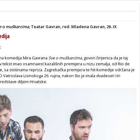
e o muškarcima
, Teatar Gavran, red. Mladena Gavran, 26. IX
dija
c
rna komedija Mira Gavrana
Sve o muškarcima
, govori činjenica da je taj
 tekst imao osamnaest kazališnih premijera u nizu zemalja, od Rio de
e, sa stotinama repriza. Zagrebačka premijera te hit-komedije održana je
D Vatroslava Lisinskoga 26. rujna, nakon što je imala dvadeset i tri
redstave diljem Hrvatske.