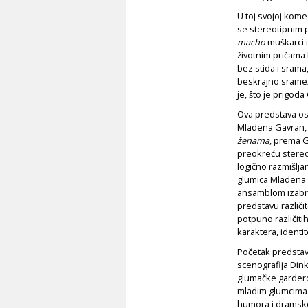
U toj svojoj kome
se stereotipnim p
macho
muškarci 
životnim pričama 
bez stida i srama,
beskrajno sramež
je, što je prigo
Ova predstava osi
Mladena Gavran, 
ženama
, prema G
preokreću stereot
logično razmišlja
glumica Mladena 
ansamblom izabra
predstavu različi
potpuno različit
karaktera, identite
Početak predstave
scenografija Dink
glumačke gardero
mladim glumcima
humora i dramsko