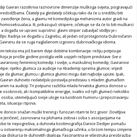
diji Gavran razotkriva raznovrsne dimenzije muškoga svijeta, poigravajući
redodžbama. Čitatelji pa gledatelji očekuju tako da će u središtu biti
i zavođenje žena, a glavnu nit komedijskoga mehanizma autor gradi na
homoseksualaca. Ili, prikazujući stripere, očekuje se da će to biti muškarci
 a događa se upravo suprotno: glavni striper zabavljač stidljiv je i
ljiv. Radnja se događa u Zagrebu, ali jedan od protagonista Dubrovčanin
da Gavranu da se ruga naglašenom izgovoru dubrovačkoga idioma.
m teksta ima još barem dvije dobitne kombinacije: režiju potpisuje
koja je prošle godine postigla velik uspjeh režijom predstave
Sve o
avranovoj femininoj komediji. I ovdje, u maskulinoj komediji, Gavranovi
ipe: rijetko glumica za audicije na Akademiji sprema glumce; vrijedi
nje da glumac glumcu i glumica glumici mogu dati najbolje upute. Ipak,
Gavran duhovito redateljski postavlja predstavu s mladim glumačkim
nim na audiciji. Tri potpuno različita mlada hrvatska glumca donose u
te osobnosti, ali i kompatibilne energije, svatko od njih glumeći nekoliko
ih osoba, utemeljujući svoje uloge na lucidnom humoru i prepoznavanju
ta, situacija i tipova.
 donosi snažan muški trening i furiozan ritam te brz govor. Dovitljiva
e Jeričević, zasnovana na plohama zidova i soba s asocijacijama na
be te nepogrešiva, a duhovita kostimografija Danice Dedijer pomažu
 u ostvarenju maksimalnoga glumačkoga učinka, u brzom tempu izmjene
ga diskursa te duhovitih dijaloga. Fascinantna je višestruka preobrazba