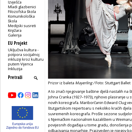
Izvješća
Mladi glazbenici
Filozofska škola
Komunikološka
škola
Medijski susreti
Knjižara
Galerija
EU Projekt
Uključiva kultura -
potpora socijalnoj
inkluziji kroz kulturu
putem Vijenca
Inkluzija
Prizor iz baleta
Mayerling /
Foto: Stuttgart Ballet
A to znači njegovanje baštine djelâ nastalih na š
Johna Cranka (1927–1973), njihovo plasiranje u sv
novih koreografa. Mariborčanin Edward Clug već
štutgartskom repertoaru s nekoliko kraćih djela u
suvremenih koreografa. Prošle sezone sudjelov
s Njemačkim nacionalnim kazalištem u Weimaru, 
povijesnih događaja u tome gradu, donošenja 
odbacivanja monarhije. Praizveden je njegov 