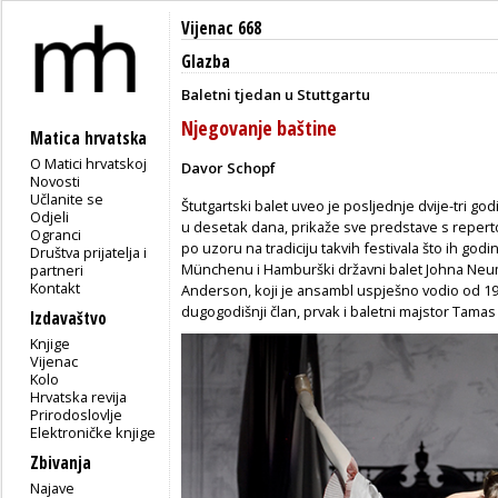
Vijenac 668
Glazba
Baletni tjedan u Stuttgartu
Njegovanje baštine
Matica hrvatska
O Matici hrvatskoj
Davor Schopf
Novosti
Učlanite se
Štutgartski balet uveo je posljednje dvije-tri go
Odjeli
u desetak dana, prikaže sve predstave s repert
Ogranci
po uzoru na tradiciju takvih festivala što ih god
Društva prijatelja i
Münchenu i Hamburški državni balet Johna Neum
partneri
Kontakt
Anderson, koji je ansambl uspješno vodio od 19
dugogodišnji član, prvak i baletni majstor Tamas
Izdavaštvo
Knjige
Vijenac
Kolo
Hrvatska revija
Prirodoslovlje
Elektroničke knjige
Zbivanja
Najave