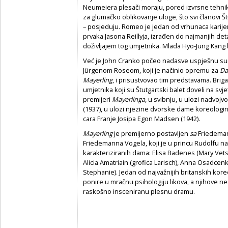
Neumeiera plesači moraju, pored izvrsne tehnik
za glumačko oblikovanje uloge, što svi članovi Št
– posjeduju. Romeo je jedan od vrhunaca karije
prvaka Jasona Reillyja, izrađen do najmanjih de
doživljajem tog umjetnika. Mlada Hyo-Jung Kang bil
Već je John Cranko počeo nadasve uspješnu su
Jürgenom Roseom, koji je načinio opremu za
Da
Mayerling
, i prisustvovao tim predstavama. Brig
umjetnika koji su Štutgartski balet doveli na svj
premijeri
Mayerlinga
, u svibnju, u ulozi nadvojv
(1937), u ulozi njezine dvorske dame koreologinj
cara Franje Josipa Egon Madsen (1942).
Mayerling
je premijerno postavljen
sa
Friedeman
Friedemanna Vogela, koji je u princu Rudolfu na
karakteriziranih dama: Elisa Badenes (Mary Vetse
Alicia Amatriain (grofica Larisch), Anna Osadcen
Stephanie). Jedan od najvažnijih britanskih kor
ponire u mračnu psihologiju likova, a njihove nes
raskošno insceniranu plesnu dramu.