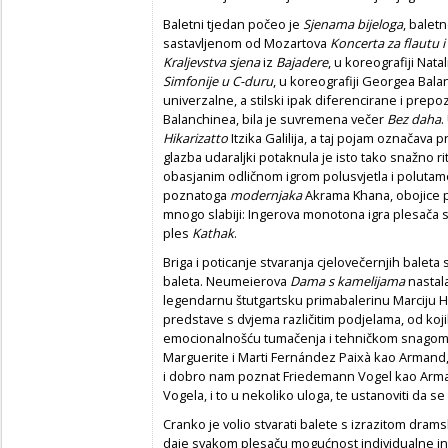
Baletni tjedan počeo je
Sjenama bijeloga
, balet
sastavljenom od Mozartova
Koncerta za flautu i
Kraljevstva sjena
iz
Bajadere
, u koreografiji Nat
Simfonije u C-duru
, u koreografiji Georgea Bala
univerzalne, a stilski ipak diferencirane i prepo
Balanchinea, bila je suvremena večer
Bez daha
.
Hikarizatto
Itzika Galilija, a taj pojam označava p
glazba udaraljki potaknula je isto tako snažno
obasjanim odličnom igrom polusvjetla i polutam
poznatoga
modernjaka
Akrama Khana, obojice prv
mnogo slabiji: Ingerova monotona igra plesača sa
ples
Kathak
.
Briga i poticanje stvaranja cjelovečernjih baleta
baleta. Neumeierova
Dama s kamelijama
nastala
legendarnu štutgartsku primabalerinu Marciju 
predstave s dvjema različitim podjelama, od koji
emocionalnošću tumačenja i tehničkom snagom. 
Marguerite i Marti Fernández Paixà kao Armand, 
i dobro nam poznat Friedemann Vogel kao Armand
Vogela, i to u nekoliko uloga, te ustanoviti da se 
Cranko je volio stvarati balete s izrazitom dra
daje svakom plesaču mogućnost individualne int