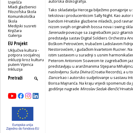
autorska diskografija.
Izvješća
Mladi glazbenici
Tako skladatelja Hercega bilježimo ponajprije 
Filozofska škola
tekstova i producenticom Sally Night. Kao autor 
Komunikološka
škola
bandom Hrvatske glazbene mladeži, pod ravnanj
Medijski susreti
nizom svojih originalnih bossa nova i swing skla
Knjižara
Serenade
povezuje sa zagrebačkim jazz-gitaris
Galerija
predstavlja sastav Digital Soldiers Orchestra An
EU Projekt
Boškom Petrovićem, trubačem Ladislavom Fidrij
Nestorovićem, i gudačkim kvartetom Rucner. Na
Uključiva kultura -
potpora socijalnoj
istim sastavom u suradnji s usnim harmonika
inkluziji kroz kulturu
Peterom Antoniom Soaveom te zagrebačkim jazz-
putem Vijenca
predstavljaju u aranžmanima Stjepana Mihaljinca
Inkluzija
naslovljenu
Suita Divina
(Croatia Records), a u 
Dance
kao i autorsko sudjelovanje u sastavu In
Borisa Majnarića. Na kraju vrijedi spomenuti da j
godišnje nagrade
Miroslav Sedak-Benčić
Hrvatsk