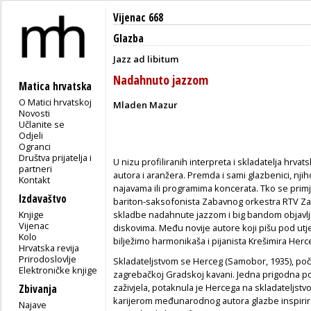
Vijenac 668
Glazba
Jazz ad libitum
Nadahnuto jazzom
Matica hrvatska
O Matici hrvatskoj
Mladen Mazur
Novosti
Učlanite se
Odjeli
Ogranci
Društva prijatelja i
U nizu profiliranih interpreta i skladatelja hrva
partneri
autora i aranžera. Premda i sami glazbenici, nj
Kontakt
najavama ili programima koncerata. Tko se primje
Izdavaštvo
bariton-saksofonista Zabavnog orkestra RTV Zagr
Knjige
skladbe nadahnute jazzom i big bandom objavlj
Vijenac
diskovima. Među novije autore koji pišu pod utj
Kolo
bilježimo harmonikaša i pijanista Krešimira Herc
Hrvatska revija
Prirodoslovlje
Skladateljstvom se Herceg (Samobor, 1935), počeo
Elektroničke knjige
zagrebačkoj Gradskoj kavani. Jedna prigodna po
zaživjela, potaknula je Hercega na skladateljst
Zbivanja
karijerom međunarodnog autora glazbe inspirir
Najave