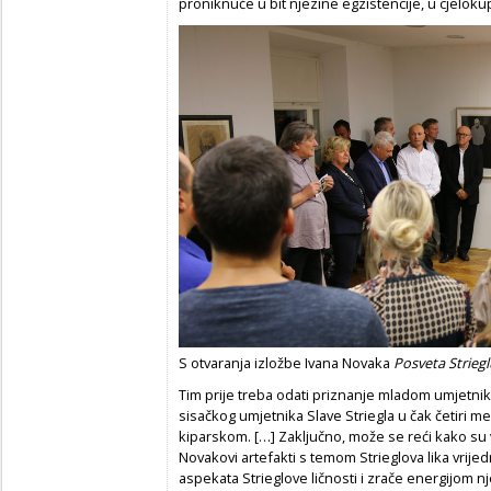
proniknuće u bit njezine egzistencije, u cjelokup
S otvaranja izložbe Ivana Novaka
Posveta Strieg
Tim prije treba odati priznanje mladom umjetnik
sisačkog umjetnika Slave Striegla u čak četiri me
kiparskom. […] Zaključno, može se reći kako su vi
Novakovi artefakti s temom Strieglova lika vrijed
aspekata Strieglove ličnosti i zrače energijom nj