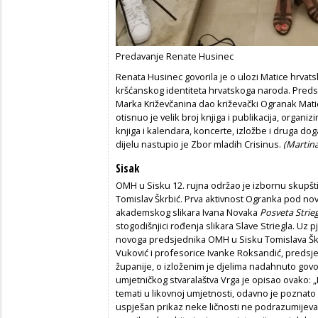
Predavanje Renate Husinec
Renata Husinec govorila je o ulozi Matice hrvat
kršćanskog identiteta hrvatskoga naroda. Predsta
Marka Križevčanina dao križevački Ogranak Matic
otisnuo je velik broj knjiga i publikacija, organ
knjiga i kalendara, koncerte, izložbe i druga 
dijelu nastupio je Zbor mladih Crisinus.
(Martina
Sisak
OMH u Sisku 12. rujna održao je izbornu skupšti
Tomislav Škrbić. Prva aktivnost Ogranka pod nov
akademskog slikara Ivana Novaka
Posveta Strie
stogodišnjici rođenja slikara Slave Striegla. Uz
novoga predsjednika OMH u Sisku Tomislava Šk
Vuković i profesorice Ivanke Roksandić, preds
županije, o izloženim je djelima nadahnuto gov
umjetničkog stvaralaštva Vrga je opisao ovako: „
temati u likovnoj umjetnosti, odavno je poznato l
uspješan prikaz neke ličnosti ne podrazumijeva 