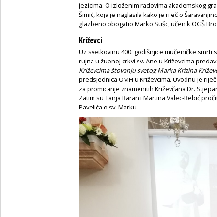
jezicima. O izloženim radovima akademskog graf
Šimić, koja je naglasila kako je riječ o Šaravanji
glazbeno obogatio Marko Sušc, učenik OGŠ Bro
Križevci
Uz svetkovinu 400. godišnjice mučeničke smrti 
rujna u župnoj crkvi sv. Ane u Križevcima preda
Križevcima štovanju svetog Marka Krizina Križev
predsjednica OMH u Križevcima. Uvodnu je riječ
za promicanje znamenitih Križevčana Dr. Stjepan 
Zatim su Tanja Baran i Martina Valec-Rebić pročit
Pavelića o sv. Marku.