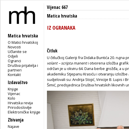
Vijenac 667
Matica hrvatska
IZ OGRANAKA
Matica hrvatska
O Matici hrvatskoj
Novosti
Čitluk
Učlanite se
Odjeli
U čitlučkoj Galeriji fra Didaka Buntića 20. rujn
Ogranci
volant – scripta manent
i otvorena izložba graf
Društva prijatelja i
održan je u okviru 64. Dana berbe grožđa, a u 
partneri
akademiku Stjepanu Krasiću i otvaranju izložb
Kontakt
sudjelovali su: Andrija Stojić, Vinicije B. Lupis
Izdavaštvo
Šimić, predsjednica Društva hrvatskih likovnih u
Knjige
Vijenac
Kolo
Hrvatska revija
Prirodoslovlje
Elektroničke knjige
Zbivanja
Najave