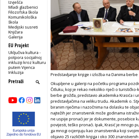
Izvješća
Mladi glazbenici
Filozofska škola
Komunikološka
škola
Medijski susreti
Knjižara
Galerija
EU Projekt
Uključiva kultura -
potpora socijalnoj
inkluziji kroz kulturu
putem Vijenca
Inkluzija
Predstavljanje knjige i izložba na Danima berbe
Okupljene u galeriji na početku programa pozdra
Čitluku, koji je rekao nekoliko riječi o turistič
berbe grožđa, predstavio akademika Krasića i um
predstavljačima na veliku trudu. Akademik o. Stj
biranim riječima i nazočnima na dolasku te obja
najtežih jer znanstvenik može godinama istraživa
ne uspije pronaći jer je dokumente, posebice ka
povijesti, teško pronaći. Ipak, Krasić je mnogo p
ga mnogi ocjenjuju kao znanstvenika koji svojim 
objavio 25 različitih knjiga i oko 300 znanstvenih