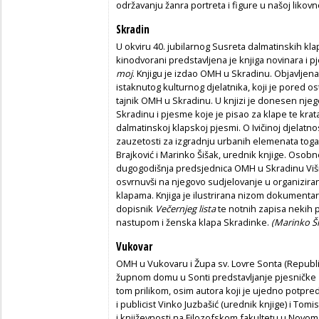
održavanju žanra portreta i figure u našoj likov
Skradin
U okviru 40. jubilarnog Susreta dalmatinskih kl
kinodvorani predstavljena je knjiga novinara i p
moj
. Knjigu je izdao OMH u Skradinu. Objavljena
istaknutog kulturnog djelatnika, koji je pored o
tajnik OMH u Skradinu. U knjizi je donesen njeg
Skradinu i pjesme koje je pisao za klape te kratak
dalmatinskoj klapskoj pjesmi. O Ivičinoj djelatno
zauzetosti za izgradnju urbanih elemenata toga g
Brajković i Marinko Šišak, urednik knjige. Osobne
dugogodišnja predsjednica OMH u Skradinu Višnj
osvrnuvši na njegovo sudjelovanje u organiziran
klapama. Knjiga je ilustrirana nizom dokumentar
dopisnik
Večernjeg lista
te notnih zapisa nekih p
nastupom i ženska klapa Skradinke.
(Marinko Ši
Vukovar
OMH u Vukovaru i Župa sv. Lovre Sonta (Republika
župnom domu u Sonti predstavljanje pjesničke 
tom prilikom, osim autora koji je ujedno potpre
i publicist Vinko Juzbašić (urednik knjige) i Tomis
i književnosti na Filozofskom fakultetu u Novo