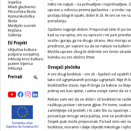
Izvješća
nitko ne naljuti – na prihvatljive i neprihvatljive
Mladi glazbenici
upravo u odnosu prema pješacima – a onda i opć
Filozofska škola
postaju blagi ili opaki, dobri ili zli. Ni oni se n
Komunikološka
škola
ponašanju.
Medijski susreti
Opišimo najprije dobre. Prepoznat ćete ih po to
Knjižara
Galerija
kad su na njima, oni su oprezni i ne jure previ
vozila i guraju ga na drugu stranu. Ako moraju vo
EU Projekt
prednost, jer svjesni su da se nalaze na tuđem te
Uključiva kultura -
Možda upravo zbog te dobrote oni često strada
potpora socijalnoj
kolniku su oni obično žrtve.
inkluziji kroz kulturu
putem Vijenca
Osvajači pločnika
Inkluzija
A oni drugi biciklisti – oni zli – bježeći od opaki
tako od ugnjetavanih postaju ugnjetači. Nije ih br
biciklističke staze, nije ih briga za bakice sa št
pokraj vas kao vjetar, i vama ostaje samo da se 
Rekao sam već da se dobri i zli biciklisti ne raz
razlikuju jestive i otrovne gljive. Pri tome, svak
zanimljivije od jestivih, i to zato što su opasnije
posvećuje mnogo veća pažnja, one se podrobnij
čovjek ipak može prepoznati. Pa kad smo već ovd
biciklista, moramo i dalje slijediti mikologe i n