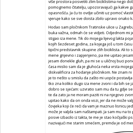
više prostora posvetiti zlim biciklistima nego dob
pomognemo čitatelju, upozoravajući ga kakve ga
opasnošću. Ja ću to ovdje učiniti uz pomoć vlasti
vjeruje kako se sve doista zbilo upravo onako ka
Hodao sam pločnikom Tratinske ulice u Zagrebu, k
buka važna, odmah će se vidjeti. Odjednom mi je p
stigao iza mene. Tik do mojega lijevog lakta poja
kojih šezdeset godina, za kojega još u tom času
tipični predstavnik skupine zlih biciklista. Ali 
mene gnjevno i zapjenjeno, pa me upitao jesam l
jesam donekle gluh, pa mi se u uličnoj buci pone
časa mislio sam da je gluhoća neka vrsta mojeg
diskvalificira za hodanje pločnikom. Ne znam ni
je to nešto u smislu da zašto mi uopće postavlja 
tko zna koliko dugo iza mene zvoni i da bih se 
dobro se sjećam: uzvratio sam mu da tu gdje se 
te da zato ja ne moram paziti ni na njegovo zvo
upitao kako da on onda vozi, jer da ne može valjd
čovjeka koji će reći da vam je maznuo lisnicu je
može je valjda sam naštampati. Ja sam mu na to p
posve izbacilo iz takta, te me je stao kočijaški
nazivajući me starim smećem, premda je od men