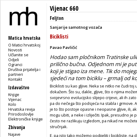
Vijenac 660
Feljton
Sanjarije samotnog vozača
Biciklisti
Matica hrvatska
O Matici hrvatskoj
Pavao Pavličić
Novosti
Učlanite se
Hodao sam pločnikom Tratinske ulic
Odjeli
prilično bučna. Odjednom mi je put p
Ogranci
Društva prijatelja i
koji je stigao iza mene. Tik do mojega
partneri
sjedeći na tom biciklu – grmalj od k
Kontakt
Biciklisti su kao gljive. Neka se nitko ne čudi toj
Izdavaštvo
dokažem. Što su, dakle, gljive, što o njima može
Knjige
svojevrsno evolucijsko slijepo crijevo, ali ih za
Vijenac
pa do nečega što podsjeća na stabla i grmove. Ali
Kolo
Hrvatska revija
je to što postoje opasne i neopasne gljive, ili, a
Prirodoslovlje
mogu ubiti, a neke i izliječiti. Ipak, presudno je p
Elektroničke knjige
često ne razlikuju izgledom, pa nikad ne možete 
stručnjak.
Zbivanja
Najave
E, pa isto tako možemo podijeliti i bicikliste, na d