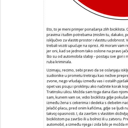
Eto, to je meni primjer ponašanja zlih biciklista
pravima i tuđim potrebama (mislim tu, dakako, p
isključivo za vlastiti prostor i vlastitu udobnost
trebali voziti upućuje na oprez. Ali moram vam 
jer oni, kad se jednom tako oslone na pravo jač
što su od automobila slabiji – postaju sve gori i
ruba kriminala.
Uzimaju, recimo, sebi pravo da se oslanjaju isklj
sudionike u prometu tretiraju kao nežive prepre
zvone, nego vrludaju između vas i ostalih pješak
opet vas psuju i proklinju ako načinite korak ko
Tratinsku ulicu. Možda sam toga dana išao njo
sam, kunem vam se, vidio biciklista gdje pokušav
između žena s cekerima i dedeka s debelim naoč
Jelačić-placu, pred onim kafićima, gdje se ljudi
takvoj opasnosti. I, da završim s vlastitim doži
biciklistom pa završio ili u bolnici ili u zatvoru.
automobil, a između njega i zida bilo je možda m