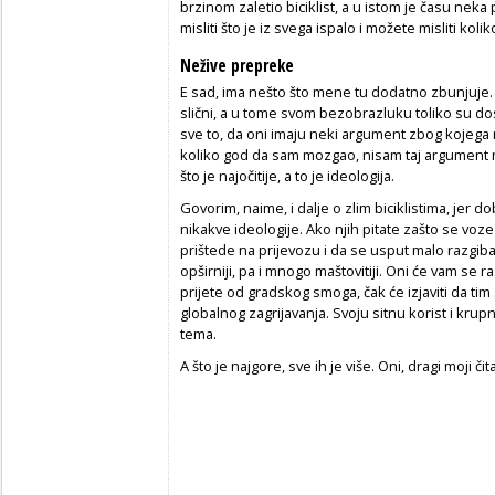
brzinom zaletio biciklist, a u istom je času nek
misliti što je iz svega ispalo i možete misliti ko
Nežive prepreke
E sad, ima nešto što mene tu dodatno zbunjuje.
slični, a u tome svom bezobrazluku toliko su dos
sve to, da oni imaju neki argument zbog kojega mis
koliko god da sam mozgao, nisam taj argument 
što je najočitije, a to je ideologija.
Govorim, naime, i dalje o zlim biciklistima, jer d
nikakve ideologije. Ako njih pitate zašto se voze
prištede na prijevozu i da se usput malo razgiba
opširniji, pa i mnogo maštovitiji. Oni će vam se r
prijete od gradskog smoga, čak će izjaviti da tim
globalnog zagrijavanja. Svoju sitnu korist i kr
tema.
A što je najgore, sve ih je više. Oni, dragi moji čita