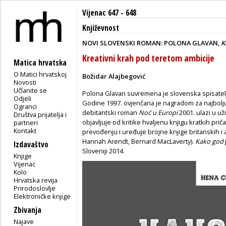
Vijenac 647 - 648
Književnost
NOVI SLOVENSKI ROMAN: POLONA GLAVAN,
K
Kreativni krah pod teretom ambicije
Matica hrvatska
O Matici hrvatskoj
Božidar Alajbegović
Novosti
Učlanite se
Polona Glavan suvremena je slovenska spisatelj
Odjeli
Godine 1997. ovjenčana je nagradom za najbolju
Ogranci
debitantski roman
Noć u Europi
2001. ulazi u už
Društva prijatelja i
objavljuje od kritike hvaljenu knjigu kratkih prič
partneri
Kontakt
prevođenju i uređuje brojne knjige britanskih i
Hannah Arendt, Bernard MacLaverty).
Kako god
Izdavaštvo
Sloveniji 2014.
Knjige
Vijenac
Kolo
Hrvatska revija
Prirodoslovlje
Elektroničke knjige
Zbivanja
Najave