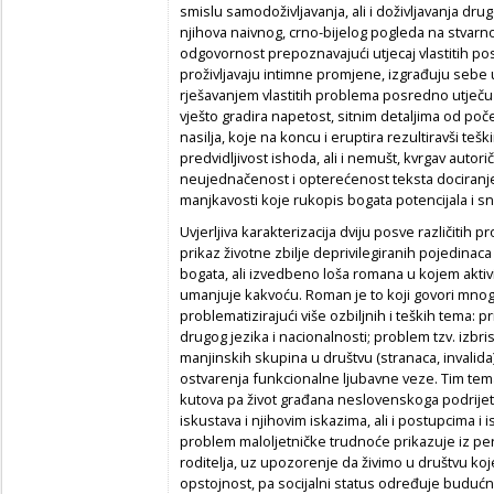
smislu samodoživljavanja, ali i doživljavanja dru
njihova naivnog, crno-bijelog pogleda na stvar
odgovornost prepoznavajući utjecaj vlastitih postu
proživljavaju intimne promjene, izgrađuju seb
rješavanjem vlastitih problema posredno utječu i
vješto gradira napetost, sitnim detaljima od po
nasilja, koje na koncu i eruptira rezultiravši te
predvidljivost ishoda, ali i nemušt, kvrgav auto
neujednačenost i opterećenost teksta dociranj
manjkavosti koje rukopis bogata potencijala i s
Uvjerljiva karakterizacija dviju posve različitih p
prikaz životne zbilje deprivilegiranih pojedinaca
bogata, ali izvedbeno loša romana u kojem aktiv
umanjuje kakvoću. Roman je to koji govori mnog
problematizirajući više ozbiljnih i teških tema: 
drugog jezika i nacionalnosti; problem tzv. izbr
manjinskih skupina u društvu (stranaca, invalid
ostvarenja funkcionalne ljubavne veze. Tim temam
kutova pa život građana neslovenskoga podrijet
iskustava i njihovim iskazima, ali i postupcima i
problem maloljetničke trudnoće prikazuje iz per
roditelja, uz upozorenje da živimo u društvu koj
opstojnost, pa socijalni status određuje buduć