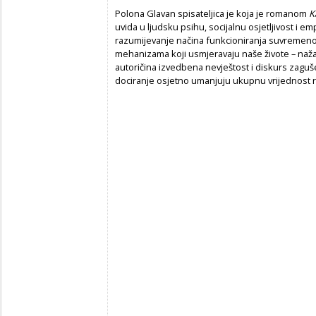
Polona Glavan spisateljica je koja je romanom
K
uvida u ljudsku psihu, socijalnu osjetljivost i e
razumijevanje načina funkcioniranja suvremenog 
mehanizama koji usmjeravaju naše živote – naža
autoričina izvedbena nevještost i diskurs zagu
dociranje osjetno umanjuju ukupnu vrijednost 