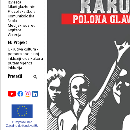
Izvješća
Mladi glazbenici
Filozofska škola
Komunikološka
škola
Medijski susreti
Knjižara
Galerija
EU Projekt
Uključiva kultura -
potpora socijalnoj
inkluziji kroz kulturu
putem Vijenca
Inkluzija