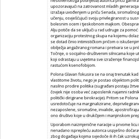
neslovenskoga podrijetla) autorica priču garnir
upozoravajući na zatrovanost mladih generacij
izražaja uvođenjem u priču Senada, siromašnog
učenju, osvješćujući svoju privilegiranost u sus
bolesnim ocem i tjeskobnom majkom. Obespravl
Alju potiče da se uključi u rad udruge za pomoć
organizaciju protestnog skupa na kojemu dolazi 
se dotad činio intimističkom pričom o iskušenj
obilježja angažiranog romana i pretvara se u prič
Točnije, o socijalno-društvenim silnicama koje ut
koji odrastaju u uvjetima sve izraženije financi
rastućom ksenofobijom.
Polona Glavan fokusira se na onaj trenutak kad 
vlastitome životu, nego je postao objektom politik
nasilno prodire politika (sugrađani postaju žrtve
čovjek nije osoba već zaposlenik najamni radnik,
politički dirigirane birokracije). Pritom se Polo
usredotočuje na marginalizirane, deprivilegiran
nezaposlene, siromašne, invalide, apostrofirajuć
ono društvo koje u drukčijem i manjinskom prepo
Uporabom naizmjenične naracije u prvome licu i
nenadano isprepleću autorica uspješno dočarav
zbog događaja kojima svjedoče ili ih čak uzroku