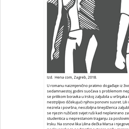
Izd. Hena com, Zagreb, 2018.
U romanu naizmjenično pratimo događaje iz života
sedamnaestoj godini suočava s problemom nepla
se prilikom boravka u Irskoj zaljubila u vršnjaka 
nestrpljivo iščekujući njihov ponovni susret. Lili i 
nezrela i površna, neozbiljna tinejdžerica zalj
se njezin ružičasti svijet ruši kad neplanirano za
studentica u neprestanom traganju za poslovima 
Irsku. Na osnovi lika Lilina dečka Marsa i njeg