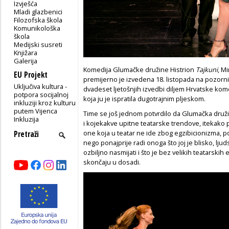
Izvješća
Mladi glazbenici
Filozofska škola
Komunikološka
škola
Medijski susreti
Knjižara
Galerija
Komedija Glumačke družine Histrion
Tajkuni
, M
EU Projekt
premijerno je izvedena 18. listopada na pozorn
Uključiva kultura -
dvadeset ljetošnjih izvedbi diljem Hrvatske kome
potpora socijalnoj
koja ju je ispratila dugotrajnim pljeskom.
inkluziji kroz kulturu
putem Vijenca
Time se još jednom potvrdilo da Glumačka družin
Inkluzija
i kojekakve upitne teatarske trendove, itekako p
one koja u teatar ne ide zbog egzibicionizma, po
nego ponajprije radi onoga što joj je blisko, ljudski
ozbiljno nasmijati i što je bez velikih teatarskih 
skončaju u dosadi.