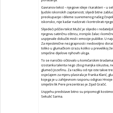
Gavranov tekst – njegove ideje i karakteri – u se
ljudski iskonskih zapitanosti; slijedi bitne zablu
preokupacije i dileme suvremenog našeg čovjeka 
iskonsko, nije kadar nadzirati i kontrolirati njeg
Slijedeći piščev tekst Mužić je slijedio i redatelj
njegovu satiričnu oštricu, ironijski žalac i komič
uspijevale dokučiti misli i emocije publike. U na
Za mjestimične nezgrapnosti i nedovoljno dorađ
toliko u glumačkom izrazu koliko u prevelikoj žel
smiješne dijelove njihovih uloga.
To se naročito očitovalo u komičarskim tiradama
izostanka talenta nego zbog manjka iskustva, ne
glumeći Jozefinu. Za razliku od nje iste takve tr
osjećajem za mjeru plasirala je Franka Klarić, glu
kojega je u zahtjevnom rasponu odigrao Hrvoje Kl
smiješni lik Pere prezentirao je Zijad Gračić.
Uspjehu predstave bitno su pripomogli kostimogr
Sekulić Sarma.