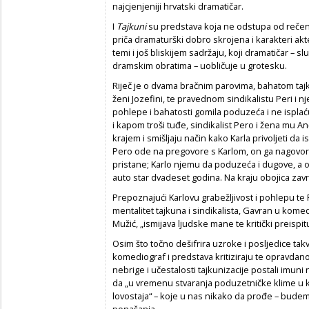
najcjenjeniji hrvatski dramatičar.
I
Tajkuni
su predstava koja ne odstupa od rečeno
priča dramaturški dobro skrojena i karakteri akte
temi i još bliskijem sadržaju, koji dramatičar – s
dramskim obratima – uobličuje u grotesku.
Riječ je o dvama bračnim parovima, bahatom taj
ženi Jozefini, te pravednom sindikalistu Peri i n
pohlepe i bahatosti gomila poduzeća i ne ispla
i kapom troši tuđe, sindikalist Pero i žena mu A
krajem i smišljaju način kako Karla privoljeti da i
Pero ode na pregovore s Karlom, on ga nagovori
pristane; Karlo njemu da poduzeća i dugove, a on
auto star dvadeset godina. Na kraju obojica zavr
Prepoznajući Karlovu grabežljivost i pohlepu te
mentalitet tajkuna i sindikalista, Gavran u komedi
Mužić, „ismijava ljudske mane te kritički preisp
Osim što točno dešifrira uzroke i posljedice tak
komediograf i predstava kritiziraju te opravdano
nebrige i učestalosti tajkunizacije postali imuni 
da „u vremenu stvaranja poduzetničke klime u ko
lovostaja“ – koje u nas nikako da prođe – bude
ponašanja.