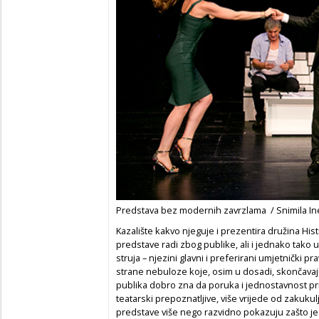
Predstava bez modernih zavrzlama / Snimila Ine
Kazalište kakvo njeguje i prezentira družina Hi
predstave radi zbog publike, ali i jednako tako
struja – njezini glavni i preferirani umjetnički pr
strane nebuloze koje, osim u dosadi, skončava
publika dobro zna da poruka i jednostavnost pri
teatarski prepoznatljive, više vrijede od zakuk
predstave više nego razvidno pokazuju zašto je 