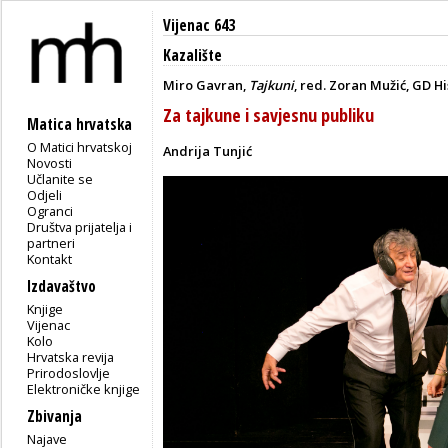
Vijenac 643
Kazalište
Miro Gavran,
Tajkuni
, red. Zoran Mužić, GD Hi
Za tajkune i savjesnu publiku
Matica hrvatska
O Matici hrvatskoj
Andrija Tunjić
Novosti
Učlanite se
Odjeli
Ogranci
Društva prijatelja i
partneri
Kontakt
Izdavaštvo
Knjige
Vijenac
Kolo
Hrvatska revija
Prirodoslovlje
Elektroničke knjige
Zbivanja
Najave