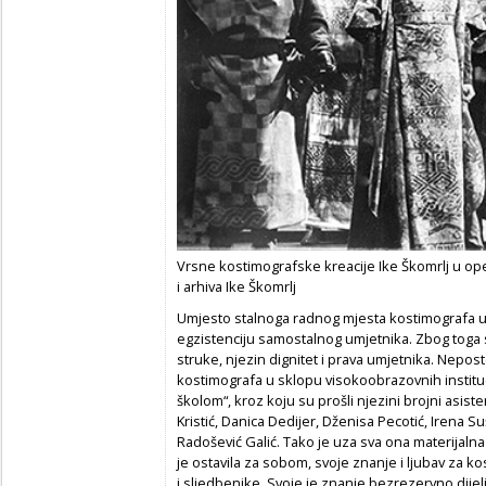
Vrsne kostimografske kreacije Ike Škomrlj u op
i arhiva Ike Škomrlj
Umjesto stalnoga radnog mjesta kostimografa u 
egzistenciju samostalnog umjetnika. Zbog toga s
struke, njezin dignitet i prava umjetnika. Nepo
kostimografa u sklopu visokoobrazovnih institu
školom“, kroz koju su prošli njezini brojni asiste
Kristić, Danica Dedijer, Dženisa Pecotić, Irena Suš
Radošević Galić. Tako je uza sva ona materijalna
je ostavila za sobom, svoje znanje i ljubav za k
i sljedbenike. Svoje je znanje bezrezervno dijelila