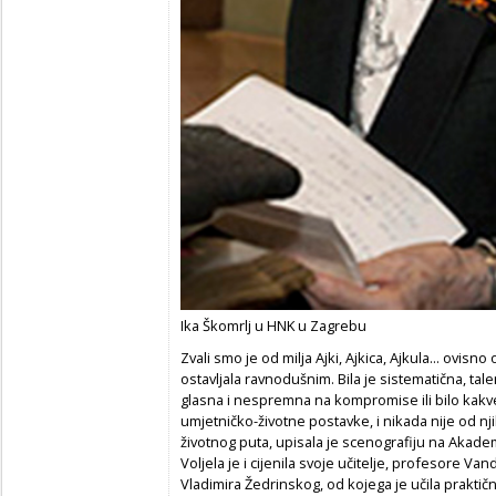
Ika Škomrlj u HNK u Zagrebu
Zvali smo je od milja Ajki, Ajkica, Ajkula... ovisn
ostavljala ravnodušnim. Bila je sistematična, tale
glasna i nespremna na kompromise ili bilo kakve
umjetničko-životne postavke, i nikada nije od nj
životnog puta, upisala je scenografiju na Akade
Voljela je i cijenila svoje učitelje, profesore Va
Vladimira Žedrinskog, od kojega je učila praktični 