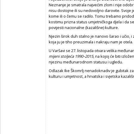
Neznanje je smatrala najvećim zlom i nije odobr
nisu dostojne ili su nedovoljno darovite. Svoje j
kome ili o čemu se radilo. Tomu trebamo pridod
kostimu prizna status umjetničkoga djela i da se
povijesti nacionalne (kazališne) kulture.
Njezin širok duh stalno je nanovo šarao i učio, i
koja ju je tiho preuzimala i nakraju nam je otela.
U Varšavi se 27. listopada otvara velika međun
mijeni stoljeća 1990–2015
,
na kojoj će biti izlože
njezinu međunarodnom statusu i ugledu.
Odlazak Ike Škomrlj nenadoknadiv je gubitak za
kulturu i umjetnost, a hrvatska i svjetska kazal