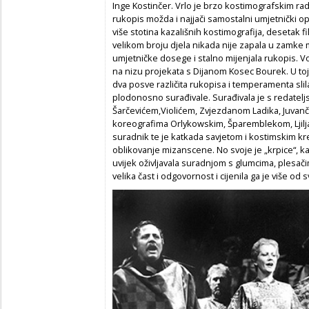
Inge Kostinčer. Vrlo je brzo kostimografskim ra
rukopis možda i najjači samostalni umjetnički o
više stotina kazališnih kostimografija, desetak f
velikom broju djela nikada nije zapala u zamke m
umjetničke dosege i stalno mijenjala rukopis. Volj
na nizu projekata s Dijanom Kosec Bourek. U toj
dva posve različita rukopisa i temperamenta slil
plodonosno surađivale. Surađivala je s redatel
Šarčevićem,Violićem, Zvjezdanom Ladika, Juvanč
koreografima Orlykowskim, Šparemblekom, Ljiljan
suradnik te je katkada savjetom i kostimskim kr
oblikovanje mizanscene. No svoje je „krpice“, ka
uvijek oživljavala suradnjom s glumcima, plesačim
velika čast i odgovornost i cijenila ga je više od 