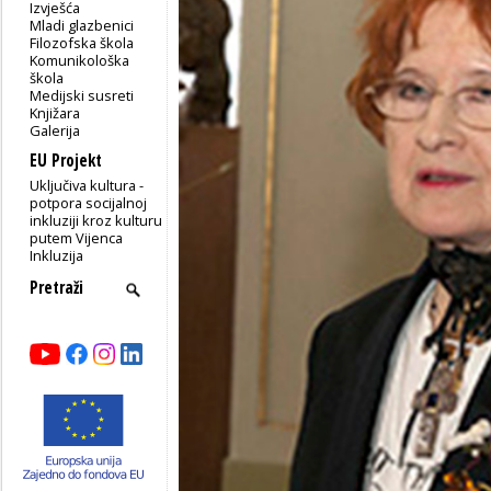
Izvješća
Mladi glazbenici
Filozofska škola
Komunikološka
škola
Medijski susreti
Knjižara
Galerija
EU Projekt
Uključiva kultura -
potpora socijalnoj
inkluziji kroz kulturu
putem Vijenca
Inkluzija