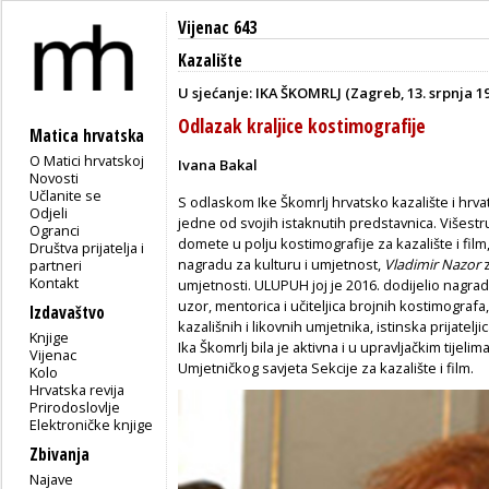
Vijenac 643
Kazalište
U sjećanje: IKA ŠKOMRLJ (Zagreb, 13. srpnja 1
Odlazak kraljice kostimografije
Matica hrvatska
O Matici hrvatskoj
Ivana Bakal
Novosti
Učlanite se
S odlaskom Ike Škomrlj hrvatsko kazalište i hrv
Odjeli
jedne od svojih istaknutih predstavnica. Višest
Ogranci
domete u polju kostimografije za kazalište i film
Društva prijatelja i
nagradu za kulturu i umjetnost,
Vladimir Nazor
z
partneri
Kontakt
umjetnosti. ULUPUH joj je 2016. dodijelio nagradu
uzor, mentorica i učiteljica brojnih kostimografa
Izdavaštvo
kazališnih i likovnih umjetnika, istinska prijatel
Knjige
Ika Škomrlj bila je aktivna i u upravljačkim tije
Vijenac
Umjetničkog savjeta Sekcije za kazalište i film.
Kolo
Hrvatska revija
Prirodoslovlje
Elektroničke knjige
Zbivanja
Najave