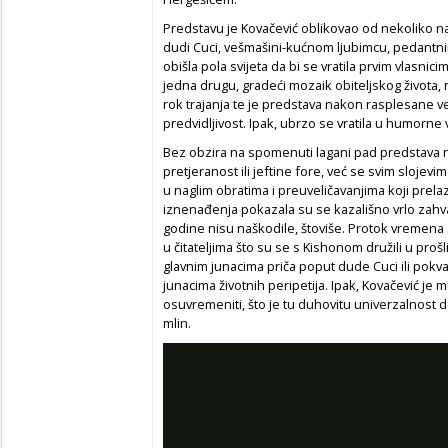
Predstavu je Kovačević oblikovao od nekoliko na
dudi Cuci, vešmašini-kućnom ljubimcu, pedantnim
obišla pola svijeta da bi se vratila prvim vlasnic
jedna drugu, gradeći mozaik obiteljskog života, 
rok trajanja te je predstava nakon rasplesane v
predvidljivost. Ipak, ubrzo se vratila u humorne 
Bez obzira na spomenuti lagani pad predstava n
pretjeranost ili jeftine fore, već se svim sloje
u naglim obratima i preuveličavanjima koji prel
iznenađenja pokazala su se kazališno vrlo zahva
godine nisu naškodile, štoviše. Protok vremena s
u čitateljima što su se s Kishonom družili u pro
glavnim junacima priča poput dude Cuci ili pok
junacima životnih peripetija. Ipak, Kovačević je m
osuvremeniti, što je tu duhovitu univerzalnost d
mlin.