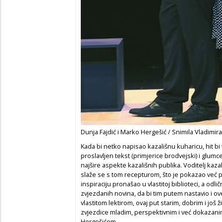
Dunja Fajdić i Marko Hergešić / Snimila Vladimir
Kada bi netko napisao kazališnu kuharicu, hit bi
proslavljen tekst (primjerice brodvejski) i glumce
najšire aspekte kazališnih publika. Voditelj kaz
slaže se s tom recepturom, što je pokazao već 
inspiraciju pronašao u vlastitoj biblioteci, a odl
zvjezdanih novina, da bi tim putem nastavio i 
vlastitom lektirom, ovaj put starim, dobrim i još
zvjezdice mladim, perspektivnim i već dokazan
Hergešićem.