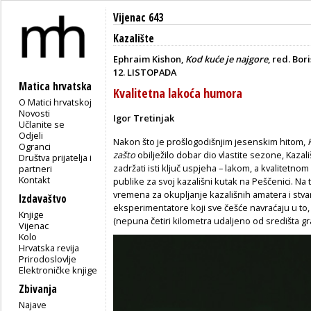
Vijenac 643
Kazalište
Ephraim Kishon,
Kod kuće je najgore
, red. Bo
12. LISTOPADA
Matica hrvatska
Kvalitetna lakoća humora
O Matici hrvatskoj
Novosti
Igor Tretinjak
Učlanite se
Odjeli
Nakon što je prošlogodišnjim jesenskim hitom,
Ogranci
zašto
obilježilo dobar dio vlastite sezone, Kazali
Društva prijatelja i
zadržati isti ključ uspjeha – lakom, a kvalitetn
partneri
Kontakt
publike za svoj kazališni kutak na Peščenici. Na ta
vremena za okupljanje kazališnih amatera i stvar
Izdavaštvo
eksperimentatore koji sve češće navraćaju u to, k
Knjige
(nepuna četiri kilometra udaljeno od središta gr
Vijenac
Kolo
Hrvatska revija
Prirodoslovlje
Elektroničke knjige
Zbivanja
Najave