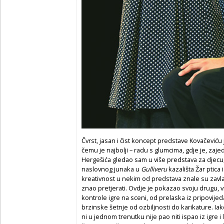
Čvrst, jasan i čist koncept predstave Kovačević
čemu je najbolji – radu s glumcima, gdje je, zaj
Hergešića gledao sam u više predstava za djecu,
naslovnog junaka u
Gulliveru
kazališta Žar ptica 
kreativnost u nekim od predstava znale su zavla
znao pretjerati. Ovdje je pokazao svoju drugu, v
kontrole igre na sceni, od prelaska iz pripovijeda
brzinske šetnje od ozbiljnosti do karikature. Ia
ni u jednom trenutku nije pao niti ispao iz igre i ­