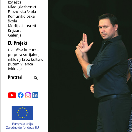
Izvješća
Mladi glazbenici
Filozofska škola
Komunikološka
škola
Medijski susreti
Knjižara
Galerija
EU Projekt
Uključiva kultura -
potpora socijalnoj
inkluziji kroz kulturu
putem Vijenca
Inkluzija