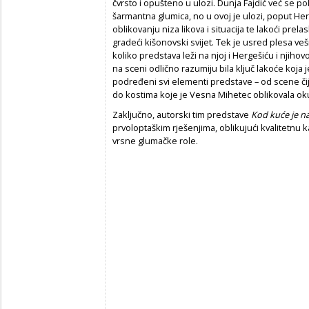
čvrsto i opušteno u ulozi. Dunja Fajdić već se p
šarmantna glumica, no u ovoj je ulozi, poput Her
oblikovanju niza likova i situacija te lakoći prel
gradeći kišonovski svijet. Tek je usred plesa ve
koliko predstava leži na njoj i Hergešiću i njihovoj
na sceni odlično razumiju bila ključ lakoće koja j
podređeni svi elementi predstave – od scene čij
do kostima koje je Vesna Mihetec oblikovala oku
Zaključno, autorski tim predstave
Kod kuće je n
prvoloptaškim rješenjima, oblikujući kvalitetnu 
vrsne glumačke role.