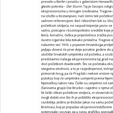
presele u Berlin i povežu s galeristom Herwart
glasilo pokreta –
Der Sturm.
Taj je časopis odigr
ekspresionizma u mnogim sredinama. Tragove ek
na izložbi u Kostanjevici, naći ćemo tek početk
važnom referencijom. Beč i München bili su Slov
početkom stoljeća, no raspad Imperije jasno se n
važno, poticajno i kozmopolitsko središte koje j
Beča. Konačno, češka je prijestolnica zračila p
Austro-Ugarske bila itekako privlačna. Tragove
nalazimo već 1916. s pojavom Hrvatskoga proljet
javljaju dovest će prve dvije poratne godine do
utočište hrvatskih umjetnika od početka, a osobit
predstavnici našega ekspresionizma taj grad nap
doći početkom dvadesetih. Što se početaka ekspr
otegotna okolnost, a to je razjedinjenost, točnij
primorski krug, pa će Prag biti i nekom vrstom n
putokaz koji će umjetnike usmjeriti prema Njem
Njemačkoj nakon rata. Češki su umjetnici od sam
članovima grupe Die Brücke
i zajedno s njima iz
Ni češki slikari početkom stoljeća, ni slovenski 
mogli dobiti ono što ih je približilo ekspresion
razdoblja. Jedino je Božidar Jakac na samu počet
Brömsea, koji je pripadao ekspresionističkome
potencijale i pozvao ga u svoju grafičku specija