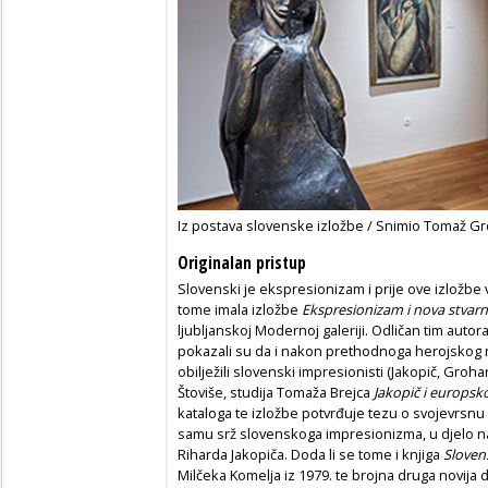
Iz postava slovenske izložbe / Snimio Tomaž Gr
Originalan pristup
Slovenski je ekspresionizam i prije ove izložbe 
tome imala izložbe
Ekspresionizam i nova stvarn
ljubljanskoj Modernoj galeriji. Odličan tim autora
pokazali su da i nakon prethodnoga herojskog ra
obilježili slovenski impresionisti (Jakopič, Groha
Štoviše, studija Tomaža Brejca
Jakopič i europsko
kataloga te izložbe potvrđuje tezu o svojevrsnu
samu srž slovenskoga impresionizma, u djelo na
Riharda Jakopiča. Doda li se tome i knjiga
Slovens
Milčeka Komelja iz 1979. te brojna druga novija 