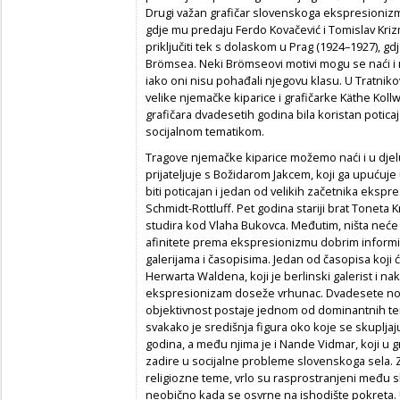
Drugi važan grafičar slovenskoga ekspresionizma
gdje mu predaju Ferdo Kovačević i Tomislav Kri
priključiti tek s dolaskom u Prag (1924–1927), 
Brömsea. Neki Brömseovi motivi mogu se naći i na
iako oni nisu pohađali njegovu klasu. U Tratnik
velike njemačke kiparice i grafičarke Käthe Kollwi
grafičara dvadesetih godina bila koristan poti
socijalnom tematikom.
Tragove njemačke kiparice možemo naći i u djelu
prijateljuje s Božidarom Jakcem, koji ga upućuje
biti poticajan i jedan od velikih začetnika ekspres
Schmidt-Rottluff. Pet godina stariji brat Toneta Kr
studira kod Vlaha Bukovca. Međutim, ništa neće us
afinitete prema ekspresionizmu dobrim informi
galerijama i časopisima. Jedan od časopisa koji 
Herwarta Waldena, koji je berlinski galerist i n
ekspresionizam doseže vrhunac. Dvadesete nos
objektivnost postaje jednom od dominantnih t
svakako je središnja figura oko koje se skuplja
godina, a među njima je i Nande Vidmar, koji u g
zadire u socijalne probleme slovenskoga sela. Za
religiozne teme, vrlo su rasprostranjeni među s
neobično kada se osvrne na ishodište pokreta. U