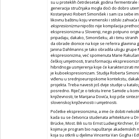
su u proteklih četrdesetak godina fermentirale
generacija stručnjaka mogla doći do dobro uteme
Kostanjevici Robert Simonišek i sam iza sebe ima
likovnu baštinu koju vremenski i stilski zahvać
ekspresionizma
nipošto nije kompilacija prethodn
ekspresionizma u Sloveniji, nego potpuno origin
pripadaju, dakako, Simonišeku, ali i timu stran
da obrade dionice na koje se referira glavnina 
Janina Dahlmanns je tako obradila ulogu grupe 
ekspresionizma, već spomenuta Marie Rakušan
češkoj umjetnosti, transformaciju ekspresioniz
hibridnoga usmjerenja koje će karakterizirati m
je kuboekspresionizam. Studija Roberta Simo
viđenu u srednjoeuropskome kontekstu, dakako, 
projekta. Treba navesti još dvije studije u katalog
posredno. Riječ je o tekstu Irene Samide u ko
književnosti, te Marijana Dovića, koji piše sint
slovenskoj književnosti i umjetnosti.
Početke ekspresionizma, a ime će dobiti nekolik
kada su se četvorica studenata arhitekture u Dr
Brücke, Most. Bili su to Ernst Ludwig Kirchner, Eri
kojima je program bio napuštanje akademskih no
koja su otkrili u djelima Vincenta Van Gogha i E