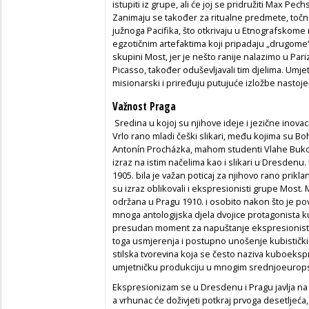
istupiti iz grupe, ali će joj se pridružiti Max Pech
Zanimaju se također za ritualne predmete, točnij
južnoga Pacifika, što otkrivaju u Etnografskome
egzotičnim artefaktima koji pripadaju „drugome“,
skupini Most, jer je nešto ranije nalazimo u Pariz
Picasso, također oduševljavali tim djelima. Umje
misionarski i priređuju putujuće izložbe nastojeći 
Važnost Praga
Sredina u kojoj su njihove ideje i jezične inovaci
Vrlo rano mladi češki slikari, među kojima su Bohu
Antonín Procházka, mahom studenti Vlahe Bukovc
izraz na istim načelima kao i slikari u Dresden
1905. bila je važan poticaj za njihovo rano prik
su izraz oblikovali i ekspresionisti grupe Most.
održana u Pragu 1910. i osobito nakon što je p
mnoga antologijska djela dvojice protagonista ku
presudan moment za napuštanje ekspresionisti
toga usmjerenja i postupno unošenje kubistički
stilska tvorevina koja se često naziva kuboeks
umjetničku produkciju u mnogim srednjoeurop
Ekspresionizam se u Dresdenu i Pragu javlja na
a vrhunac će doživjeti potkraj prvoga desetljeć