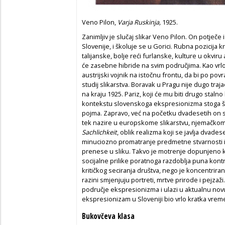
Veno Pilon,
Varja Ruskinja,
1925.
Zanimljiv je slučaj slikar Veno Pilon. On potječe
Slovenije, i školuje se u Gorici. Rubna pozicija k
talijanske, bolje reći furlanske, kulture u okviru
će zasebne hibride na svim područjima. Kao vrlo
austrijski vojnik na istočnu frontu, da bi po pov
studij slikarstva. Boravak u Pragu nije dugo trajao
na kraju 1925. Pariz, koji će mu biti drugo stal
kontekstu slovenskoga ekspresionizma stoga što
pojma. Zapravo, već na početku dvadesetih on stv
tek nazire u europskome slikarstvu, njemačkome
Sachlichkeit
, oblik realizma koji se javlja dvade
minuciozno promatranje predmetne stvarnosti i 
prenese u sliku. Takvo je motrenje dopunjeno kr
socijalne prilike poratnoga razdoblja puna kontr
kritičkog seciranja društva, nego je koncentriran
razini smjenjuju portreti, mrtve prirode i pejzaž
područje ekspresionizma i ulazi u aktualnu novu
ekspresionizam u Sloveniji bio vrlo kratka vrem
Bukovčeva klasa