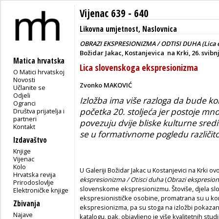
Vijenac 639 - 640
Likovna umjetnost
,
Naslovnica
OBRAZI EKSPRESIONIZMA / ODTISI DUHA (Lica e
Božidar Jakac, Kostanjevica na Krki, 26. svibn
Matica hrvatska
Lica slovenskoga ekspresionizma
O Matici hrvatskoj
Novosti
Zvonko MAKOVIĆ
Učlanite se
Odjeli
Izložba ima više razloga da bude kor
Ogranci
početka 20. stoljeća jer postoje mn
Društva prijatelja i
partneri
povezuju dvije bliske kulturne sredi
Kontakt
se u formativnome pogledu različito
Izdavaštvo
Knjige
Vijenac
Kolo
U Galeriji Božidar Jakac u Kostanjevici na Krki ov
Hrvatska revija
ekspresionizma / Otisci duha
(
Obrazi ekspresion
Prirodoslovlje
slovenskome ekspresionizmu. Štoviše, djela sl
Elektroničke knjige
ekspresionističke osobine, promatrana su u ko
Zbivanja
ekspresionizma, pa su stoga na izložbi pokazani
Najave
katalogu, pak, objavljeno je više kvalitetnih st