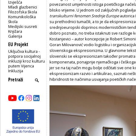
Izvješća
povezanost umjetnosti istoga poetičkoga načela n
Mladi glazbenici
blisko vrijeme. U jednom od zaključnih poglavlj
Filozofska škola
transkulturni fenomen Srednje Europe
autorica
Komunikološka
škola
su prethodnici tumačili, a to je da ekspresioniz
Medijski susreti
srednjoeuropski doprinos modernističkim tenden
Knjižara
dobro poznato, no treba istaknuti sve razloge k
Galerija
Kostanjevici – autor koncepcije je Robert Simoniš
EU Projekt
Goran Milovanović vodio logistiku i organizacijs
slovenskoga ekspresionizma. U glavnome tekstu 
Uključiva kultura -
potpora socijalnoj
slovenski se ekspresionizam također promatra 
inkluziji kroz kulturu
komponenata, ponajprije njemačkoga i češkoga e
putem Vijenca
jer se na taj način mogu bolje odčitati sve one
Inkluzija
ekspresionizam razvio i artikulirao, saznati neš
hibridnosti te načinima usvajanja poetičkih nače