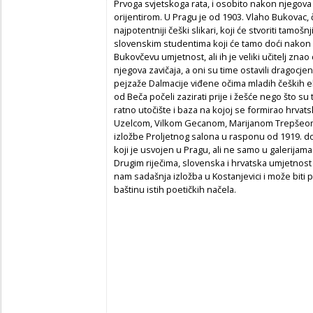
Prvoga svjetskoga rata, i osobito nakon njegova
orijentirom. U Pragu je od 1903. Vlaho Bukovac, 
najpotentniji češki slikari, koji će stvoriti tamoš
slovenskim studentima koji će tamo doći nakon P
Bukovčevu umjetnost, ali ih je veliki učitelj znao 
njegova zavičaja, a oni su time ostavili dragoc
pejzaže Dalmacije viđene očima mladih čeških eks
od Beča počeli zazirati prije i žešće nego što su t
ratno utočište i baza na kojoj se formirao hrva
Uzelcom, Vilkom Gecanom, Marijanom Trepšeom, 
izložbe Proljetnog salona u rasponu od 1919. d
koji je usvojen u Pragu, ali ne samo u galerijam
Drugim riječima, slovenska i hrvatska umjetnost 
nam sadašnja izložba u Kostanjevici i može biti p
baštinu istih poetičkih načela.