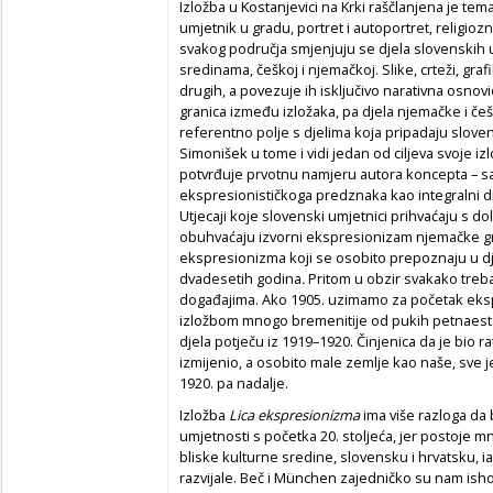
Izložba u Kostanjevici na Krki raščlanjena je temats
umjetnik u gradu, portret i autoportret, religiozn
svakog područja smjenjuju se djela slovenskih 
sredinama, češkoj i njemačkoj. Slike, crteži, gra
drugih, a povezuje ih isključivo narativna osnovi
granica između izložaka, pa djela njemačke i če
referentno polje s djelima koja pripadaju slo
Simonišek u tome i vidi jedan od ciljeva svoje 
potvrđuje prvotnu namjeru autora koncepta – s
ekspresionističkoga predznaka kao integralni 
Utjecaji koje slovenski umjetnici prihvaćaju s d
obuhvaćaju izvorni ekspresionizam njemačke 
ekspresionizma koji se osobito prepoznaju u d
dvadesetih godina
.
Pritom u obzir svakako treb
događajima. Ako 1905. uzimamo za početak eks
izložbom mnogo bremenitije od pukih petnaest 
djela potječu iz 1919–1920. Činjenica da je bio rat
izmijenio, a osobito male zemlje kao naše, sve j
1920. pa nadalje.
Izložba
Lica ekspresionizma
ima više razloga da 
umjetnosti s početka 20. stoljeća, jer postoje 
bliske kulturne sredine, slovensku i hrvatsku, 
razvijale. Beč i München zajedničko su nam ishod