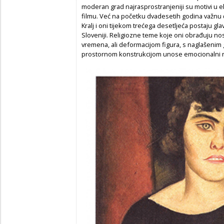
moderan grad najrasprostranjeniji su motivi u eks
filmu. Već na početku dvadesetih godina važnu ć
Kralj i oni tijekom trećega desetljeća postaju 
Sloveniji. Religiozne teme koje oni obrađuju no
vremena, ali deformacijom figura, s naglašenim g
prostornom konstrukcijom unose emocionalni n