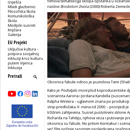
filmova tematskoga sklopa opstanka u oceanski
Izvješća
naslovi
Brodolom života
(2000) Roberta Zemeck
Mladi glazbenici
Filozofska škola
Komunikološka
škola
Medijski susreti
Knjižara
Galerija
EU Projekt
Uključiva kultura -
potpora socijalnoj
inkluziji kroz kulturu
putem Vijenca
Inkluzija
Okosnica fabule odnos je pustolova Tami (Shaile
Kako je
Podivljalo more
plod koproducentske dj
scenarista Aarona i Jordana Kandella (suscenaris
Ralpha Wintera – uglavnom znana po produkciji
strip-predložaka
X- mena
od 2000. – posrijedi je
tržišnim zahtjevima. Susret pustolovini sklone A
Richarda na Tahitiju, njihova veza i putovanje p
okosnica su fabule. No pritom Kormakur i scenari
već film počinje razornim posljedicama
snažnog