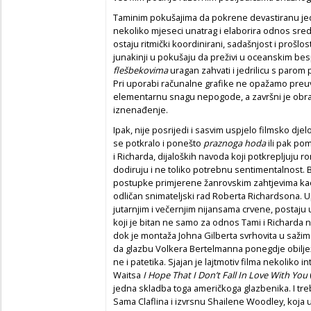
Taminim pokušajima da pokrene devastiranu jedr
nekoliko mjeseci unatrag i elaborira odnos sred
ostaju ritmički koordinirani, sadašnjost i prošlo
junakinji u pokušaju da preživi u oceanskim be
flešbekovima
uragan zahvati i jedrilicu s paro
Pri uporabi računalne grafike ne opažamo preuv
elementarnu snagu nepogode, a završni je obrat
iznenađenje.
Ipak, nije posrijedi i sasvim uspjelo filmsko djel
se potkralo i ponešto
praznoga hoda
ili pak p
i Richarda, dijaloških navoda koji potkrepljuju r
dodiruju i ne toliko potrebnu sentimentalnost. 
postupke primjerene žanrovskim zahtjevima kao
odličan snimateljski rad Roberta Richardsona. U
jutarnjim i večernjim nijansama crvene, postaju
koji je bitan ne samo za odnos Tami i Richarda 
dok je montaža Johna Gilberta svrhovita u saži
da glazbu Volkera Bertelmanna ponegdje obilj
ne i patetika. Sjajan je lajtmotiv filma nekoliko
Waitsa
I Hope That I Don’t Fall In Love With You
jedna skladba toga američkoga glazbenika. I tr
Sama Claflina i izvrsnu Shailene Woodley, koja u