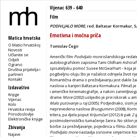
Vijenac 639 - 640
Film
PODIVLJALO MORE
, red. Baltasar Kormakur, S
Emotivna i moćna priča
Matica hrvatska
O Matici hrvatskoj
Tomislav Čegir
Novosti
Učlanite se
Američki film
Podivljalo more
islandskoga redat
Odjeli
autobiografskim zapisima Tami Oldham Ashcraft 
Ogranci
spisateljsku pomoć Susee McGearhart – koja je 
Društva prijatelja i
pogibeljnu oluju što je nažalost odnijela život n
partneri
Kontakt
Romantična drama o preživljavanju jest dakle ž
naslova u karijeri Baltasara Kormakura. Filmaš j
Izdavaštvo
i američke kinematografije, a nakon zanimljivog
Knjige
drame
More
(2002) uslijedio je prvi iskorak u
Vijenac
Malo putovanje u raj
(2005). Podjednako, osim 
Kolo
neprevedena naslova
Bruoguminn
(2008), Kor
Hrvatska revija
Prirodoslovlje
trilera, pa djela poput
Krijumčari
(2012) ili pak
2 
Elektroničke knjige
postmodernističko tumačenje žanra. No sklon je
borbe za preživljavanje, pojedinca u filmu
Dubi
Zbivanja
Podivljalo more
nastavlja osnovne smjernice Kor
Najave