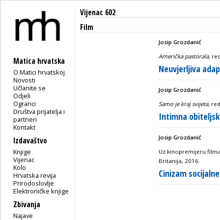
Vijenac 602
Film
Josip Grozdanić
Američka pastorala,
red
Matica hrvatska
Neuvjerljiva adap
O Matici hrvatskoj
Novosti
Učlanite se
Josip Grozdanić
Odjeli
Ogranci
Samo je kraj svijeta,
red
Društva prijatelja i
Intimna obiteljs
partneri
Kontakt
Josip Grozdanić
Izdavaštvo
Knjige
Uz kinopremijeru film
Vijenac
Britanija, 2016.
Kolo
Cinizam socijalne
Hrvatska revija
Prirodoslovlje
Elektroničke knjige
Zbivanja
Najave