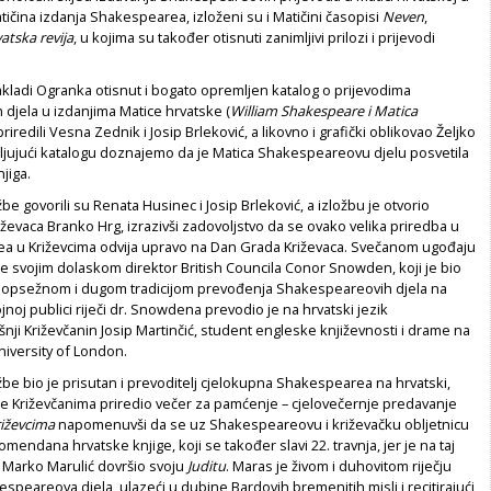
tičina izdanja Shakespearea, izloženi su i Matičini časopisi
Neven
,
atska revija
, u kojima su također otisnuti zanimljivi prilozi i prijevodi
akladi Ogranka otisnut i bogato opremljen katalog o prijevodima
djela u izdanjima Matice hrvatske (
William Shakespeare i Matica
priredili Vesna Zednik i Josip Brleković, a likovno i grafički oblikovao Željko
ljujući katalogu doznajemo da je Matica Shakespeareovu djelu posvetila
jiga.
be govorili su Renata Husinec i Josip Brleković, a izložbu je otvorio
ževaca Branko Hrg, izrazivši zadovoljstvo da se ovako velika priredba u
a u Križevcima odvija upravo na Dan Grada Križevaca. Svečanom ugođaju
je svojim dolaskom direktor British Councila Conor Snowden, koji je bio
 opsežnom i dugom tradicijom prevođenja Shakespeareovih djela na
ojnoj publici riječi dr. Snowdena prevodio je na hrvatski jezik
ji Križevčanin Josip Martinčić, student engleske književnosti i drame na
niversity of London.
žbe bio je prisutan i prevoditelj cjelokupna Shakespearea na hrvatski,
je Križevčanima priredio večer za pamćenje – cjelovečernje predavanje
iževcima
napomenuvši da se uz Shakespeareovu i križevačku obljetnicu
 spomendana hrvatske knjige, koji se također slavi 22. travnja, jer je na taj
 Marko Marulić dovršio svoju
Juditu
. Maras je živom i duhovitom riječju
peareova djela, ulazeći u dubine Bardovih bremenitih misli i recitirajući