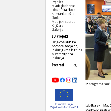
Izvješća
Mladi glazbenici
Filozofska škola
Komunikološka
škola
Medijski susreti
Knjižara
Galerija
EU Projekt
Uključiva kultura -
potpora socijalnoj
inkluziji kroz kulturu
putem Vijenca
Inkluzija
Iz programa Noći
Izložba svih Mati
Marković, prati k