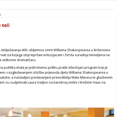
a
 noći
 obilježavanja 400. obljetnice smrti Williama Shakespearea u Križevcima
vat iza kojega stoji lepršavi entuzijazam i čvrsta suradnja temeljena na
 velikome dramatičaru.
a publika imala je jedinstvenu priliku pratiti višeslojan program koji je
em i razgledavanjem izložbe prijevoda djela Williama Shakespearea u
rvatske, a nastavljen predavanjem prevoditelja Mate Marasa te glazbenim
 su sudjelovali Laura Vadjon na baroknoj violini i Krešimir Haas na