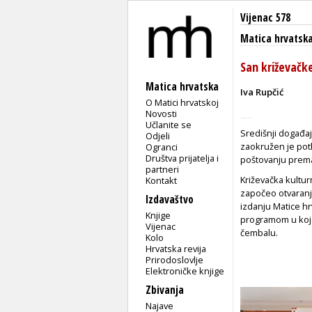
Vijenac 578
Matica hrvatsk
San križevačke
Matica hrvatska
Iva Rupčić
O Matici hrvatskoj
Novosti
Učlanite se
Središnji događaj
Odjeli
zaokružen je poth
Ogranci
Društva prijatelja i
poštovanju prema
partneri
Križevačka kulturn
Kontakt
započeo otvaranj
Izdavaštvo
izdanju Matice h
Knjige
programom u kojem
Vijenac
čembalu.
Kolo
Hrvatska revija
Prirodoslovlje
Elektroničke knjige
Zbivanja
Najave