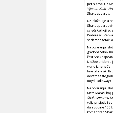
pet nizova. Uz Ma
Vijenac
,
Kolo
i
Hrv
Shakespearea.
Uz izložbu je u n
Shakespeareovih 
hrvatska
)
koji su 
Podoreški. Zahva
sedamdesetak kn
Na otvaranju izlož
gradonačelnik Kri
čast Shakespeare
izložbe pridonio 
vidno iznenađen
hrvatski jezik. Br
devetnaestogodišn
Royal Holloway U
Na otvaranju izlo
Mate Maras, koji 
Shakespeare u Kr
valja prisjetiti i
dan godine 1501.
komentirao Shakes