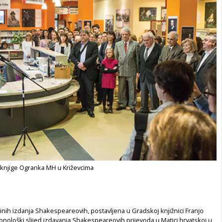
 knjige Ogranka MH u Križevcima
činih izdanja Shakespeareovih, postavljena u Gradskoj knjižnici Franjo
ronološki slijed izdavanja Shakespeareovih prijevoda u Matici hrvatskoj u