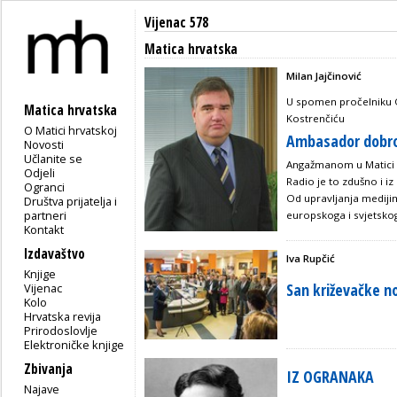
Vijenac 578
Matica hrvatska
Milan Jajčinović
U spomen pročelniku 
Matica hrvatska
Kostrenčiću
O Matici hrvatskoj
Ambasador dobr
Novosti
Učlanite se
Angažmanom u Matici Ko
Odjeli
Radio je to zdušno i iz
Ogranci
Od upravljanja mediji
Društva prijatelja i
partneri
europskoga i svjetsko
Kontakt
Izdavaštvo
Iva Rupčić
Knjige
San križevačke no
Vijenac
Kolo
Hrvatska revija
Prirodoslovlje
Elektroničke knjige
Zbivanja
IZ OGRANAKA
Najave