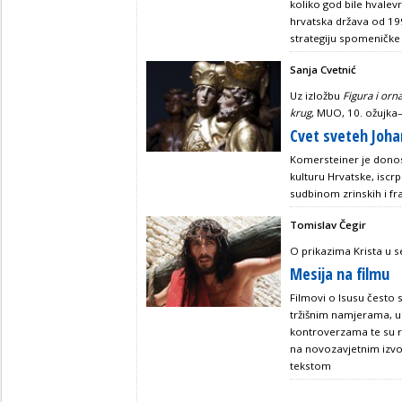
koliko god bile hvalev
hrvatska država od 199
strategiju spomeničke 
Sanja Cvetnić
Uz izložbu
Figura i orn
krug
, MUO, 10. ožujka–
Cvet sveteh Joh
Komersteiner je donos
kulturu Hrvatske, isc
sudbinom zrinskih i f
Tomislav Čegir
O prikazima Krista u 
Mesija na filmu
Filmovi o Isusu često 
tržišnim namjerama, u
kontroverzama te su ri
na novozavjetnim izvor
tekstom