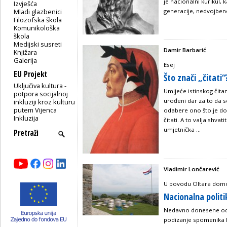
je nacionalni kurikul, 
Izvješća
Mladi glazbenici
generacije, nedvojbeno
Filozofska škola
Komunikološka
škola
Medijski susreti
Damir Barbarić
Knjižara
Galerija
Esej
EU Projekt
Što znači „čitati“
Uključiva kultura -
Umijeće istinskog čita
potpora socijalnoj
urođeni dar za to da s
inkluziji kroz kulturu
putem Vijenca
odabere ono što je doi
Inkluzija
čitati. A to valja shvat
umjetnička ...
Vladimir Lončarević
U povodu Oltara domo
Nacionalna polit
Nedavno donesene odl
podizanje spomenika D