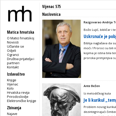
Vijenac 575
Naslovnica
Razgovarao Andrija T
Božo Lujić, bibličar i t
Matica hrvatska
Uskrsnuće je pob
O Matici hrvatskoj
Novosti
Biblija naglašava da su
Učlanite se
moći / Proroci su bili ne
Odjeli
kojima je istina bila t
Ogranci
proroka primjenjiva su 
Društva prijatelja i
partneri
Kontakt
Izdavaštvo
Knjige
Vijenac
Ante Bežen
Kolo
Hrvatska revija
Iz metodičkog kuta
Prirodoslovlje
Je li kurikul „t
Elektroničke knjige
Problem novog kurikula
Zbivanja
dezintegrirajući čimbe
Najave