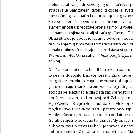
stolom igrali rata, odredivši ga igrom moćnika i
stradavaju). Sam završni dvoboj također je izv
danas čine glavni način komunikacije na glavnom
koje se u konačnici svode na „nepremostivu“ po
suvremenosti u predstavi pronalazimo i u voa
scenama u kojima se kralj obraća građanima. 
Ubua Strelec je dodatno ispunio odličnim redate
rezuckanjem glavica zelja i omatanja satnika Go
nimalo optimističnim krajem – predstava staje 
Wonderful World
, na stihu –
I hear baby’s cry
...
za kraj.
Odličan koncept ostao bi odličan tek na papiru 
to se nije dogodilo. Dapače, Draško Zidar bio je
svog lika. Kontrolirao je igru, uvjerljivo oblikujuć
ga ne omatajući karikaturom, već nadograđujući 
zbog sebe. Rezultat je bila čista saživljenost lika
opušteno i sigurno u Ubuovoj koži. Zahvaljujući
Mijo Pavelko (Kraljica Rosamunda, Car Aleksej i
mogli su svoje likove odvesti u prostor vrlo uspj
Mladen Kovačić propustio je priliku dodatno razig
Golub uspješno pokazao tanušnost Mylosasa i nj
duhovita kao Boleslas i Mihail Fjodorovič, a neš
dobro je parirala Ocu Ubuu kao autoritativna Ma