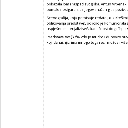
prikazala lom i raspad svog lika. Antun Vrbenski 
pomalo nesiguran, a njegov snažan glas pozivao
Scenografija, koju potpisuje redatelj (uz Kreši
oblikovanja predstave), odlično je komunicirala
uspješno materijaliziravši kaotičnost događaja 
Predstava
Kralj Ubu
vrlo je mudro i duhovito s
koji današnjici ima mnogo toga reći, možda i viš