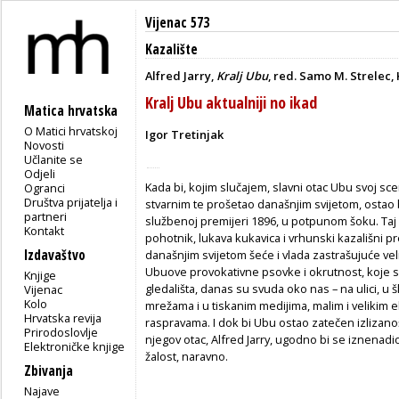
Vijenac 573
Kazalište
Alfred Jarry,
Kralj Ubu
, red. Samo M. Strelec, 
Kralj Ubu aktualniji no ikad
Matica hrvatska
O Matici hrvatskoj
Igor Tretinjak
Novosti
Učlanite se
Odjeli
Kada bi, kojim slučajem, slavni otac Ubu svoj sc
Ogranci
Društva prijatelja i
stvarnim te prošetao današnjim svijetom, ostao 
partneri
službenoj premijeri 1896, u potpunom šoku. Taj 
Kontakt
pohotnik, lukava kukavica i vrhunski kazališni p
Izdavaštvo
današnjim svijetom šeće i vlada zastrašujuće veli
Ubuove provokativne psovke i okrutnost, koje su
Knjige
gledališta, danas su svuda oko nas – na ulici, u
Vijenac
Kolo
mrežama i u tiskanim medijima, malim i velikim e
Hrvatska revija
raspravama. I dok bi Ubu ostao zatečen izlizanoš
Prirodoslovlje
njegov otac, Alfred Jarry, ugodno bi se iznenad
Elektroničke knjige
žalost, naravno.
Zbivanja
Najave