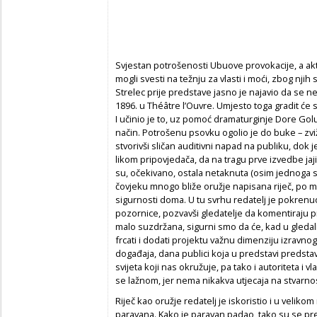
Svjestan potrošenosti Ubuove provokacije, a ak
mogli svesti na težnju za vlasti i moći, zbog nji
Strelec prije predstave jasno je najavio da se n
1896. u Théâtre l’Ouvre. Umjesto toga gradit ć
I učinio je to, uz pomoć dramaturginje Dore Gol
način. Potrošenu psovku ogolio je do buke – zviž
stvorivši sličan auditivni napad na publiku, dok
likom pripovjedača, da na tragu prve izvedbe jaj
su, očekivano, ostala netaknuta (osim jednoga 
čovjeku mnogo bliže oružje napisana riječ, po m
sigurnosti doma. U tu svrhu redatelj je pokren
pozornice, pozvavši gledatelje da komentiraju pr
malo suzdržana, sigurni smo da će, kad u gledal
frcati i dodati projektu važnu dimenziju izravn
događaja, dana publici koja u predstavi predstav
svijeta koji nas okružuje, pa tako i autoriteta i vl
se lažnom, jer nema nikakva utjecaja na stvarno
Riječ kao oružje redatelj je iskoristio i u velik
paravana. Kako je paravan padao, tako su se pred