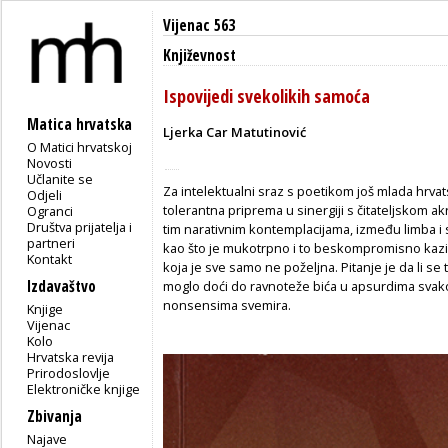
Vijenac 563
Književnost
Ispovijedi svekolikih samoća
Matica hrvatska
Ljerka Car Matutinović
O Matici hrvatskoj
Novosti
Učlanite se
Za intelektualni sraz s poetikom još mlada hrva
Odjeli
tolerantna priprema u sinergiji s čitateljskom 
Ogranci
Društva prijatelja i
tim narativnim kontemplacijama, između limba i s
partneri
kao što je mukotrpno i to beskompromisno kaziv
Kontakt
koja je sve samo ne poželjna. Pitanje je da li s
Izdavaštvo
moglo doći do ravnoteže bića u apsurdima svak
nonsensima svemira.
Knjige
Vijenac
Kolo
Hrvatska revija
Prirodoslovlje
Elektroničke knjige
Zbivanja
Najave