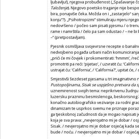
ljubavlju!), njegova probuđenost („Spašavanje 
Taloženje
). Njegovo poetsko traganje nije besp
bira, ponajviše čeka. Možda on i „zastarjelo“ san
konju“?). „Psihotropizmi“ stimuliraju mjeru njeg
nedovršeno / počeo sam pisati pjesmu / o trenu
rame i namrštila / čelo pa sam odustao / – ne b
–“ (pretpostavljam).
Pjesnik osmišljava svojevrsne recepte o banalno
nedvojbeno pogađa urbani način komuniciranja, p
„prići će mi čovjek i prokomentirati: ‘hmmm’, /reći
promotriti pa reći: ‘pijetao’, / uzvratit ću: ‘Californi
ustrajat ću: ‘California’, / ‘California?’, upitat će, /
Smjestivši šezdeset pjesama u tri imaginativno n
Pustopoljinama, Sisak se uspješno pretvara da 
uznemirenost svojih tema: neprikrivenu žudnju z
luzersku prazninu besmislenoga, beskorisnog ži
konačno autobiografsko vezivanje za rodni grad 
dinamizam te usprkos svemu ne priznaje poraz. 
ga tjeskobnoj začudnosti da je mogao napisati 
koja je sva prava: „nevjerojatno mi je dobar / o
Sisak. / nevjerojatno mi je dobar osjećaj kada s
bude / noću. / nevjerojatno mi je dobar / osjećaj“