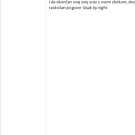
I da okončan ovaj svoj sraz s ovom zbirkom, dod
raskošan pogovor
Sisak by night
.