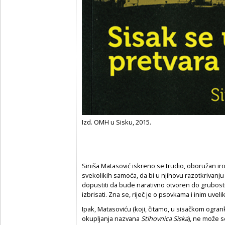
Izd. OMH u Sisku, 2015.
Siniša Matasović iskreno se trudio, oboružan i
svekolikih samoća, da bi u njihovu razotkrivanju
dopustiti da bude narativno otvoren do grubost
izbrisati. Zna se, riječ je o psovkama i inim uvel
Ipak, Matasoviću (koji, čitamo, u sisačkom ogra
okupljanja nazvana
Stihovnica Siska
), ne može s