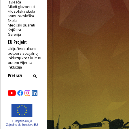
Izvješća
Mladi glazbenici
Filozofska škola
Komunikološka
škola
Medijski susreti
Knjižara
Galerija
EU Projekt
Uključiva kultura -
potpora socijalnoj
inkluziji kroz kulturu
putem Vijenca
Inkluzija