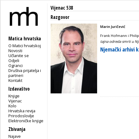
Vijenac 538
Razgovor
Marin Juričević
Frank Hofmann i Philip
Matica hrvatska
tajna odreda smrti u N
O Matici hrvatskoj
Njemački arhivi k
Novosti
Učlanite se
Odjeli
Ogranci
Društva prijatelja i
partneri
Kontakt
Izdavaštvo
Knjige
Vijenac
Kolo
Hrvatska revija
Prirodoslovlje
Elektroničke knjige
Zbivanja
Najave