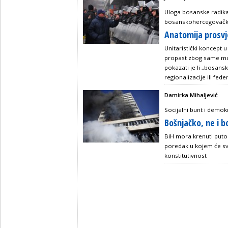
Uloga bosanske radikal
bosanskohercegovačk
Anatomija prosvj
Unitaristički koncept
propast zbog same mul
pokazati je li „bosansk
regionalizacije ili fe
Damirka Mihaljević
Socijalni bunt i demokr
Bošnjačko, ne i b
BiH mora krenuti putom
poredak u kojem će sva
konstitutivnost