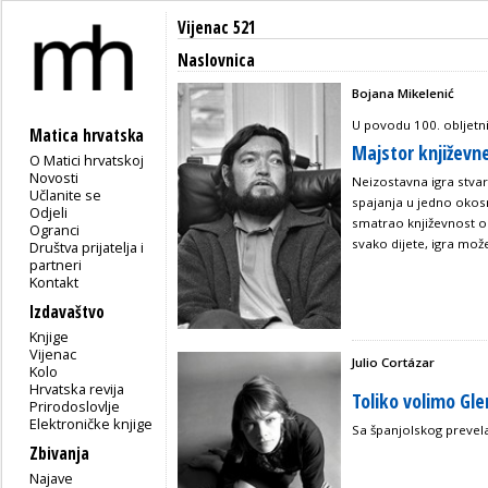
Vijenac 521
Naslovnica
Bojana Mikelenić
U povodu 100. obljetni
Matica hrvatska
Majstor književne
O Matici hrvatskoj
Novosti
Neizostavna igra stvar
Učlanite se
spajanja u jedno okosn
Odjeli
smatrao književnost ob
Ogranci
svako dijete, igra može 
Društva prijatelja i
partneri
Kontakt
Izdavaštvo
Knjige
Vijenac
Julio Cortázar
Kolo
Hrvatska revija
Toliko volimo Gl
Prirodoslovlje
Elektroničke knjige
Sa španjolskog prevela
Zbivanja
Najave