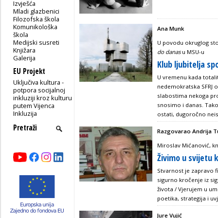
Izvješća
Mladi glazbenici
Filozofska škola
Komunikološka
Ana Munk
škola
Medijski susreti
U povodu okruglog st
Knjižara
do danas
u MSU-u
Galerija
Klub ljubitelja 
EU Projekt
U vremenu kada totalit
Uključiva kultura -
nedemokratska SFRJ osm
potpora socijalnoj
slabostima nekoga proj
inkluziji kroz kulturu
putem Vijenca
snosimo i danas. Tako 
Inkluzija
ostati, dugoročno neisp
Razgovarao Andrija T
Miroslav Mićanović, knj
Živimo u svijetu 
Stvarnost je zapravo fik
sigurno kročenje iz si
života / Vjerujem u umn
poetika, strategija i uv
Jure Vujić