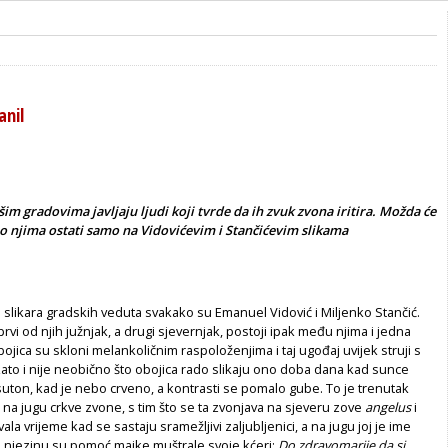
anil
šim gradovima javljaju ljudi koji tvrde da ih zvuk zvona iritira. Možda će
 njima ostati samo na Vidovićevim i Stančićevim slikama
 slikara gradskih veduta svakako su Emanuel Vidović i Miljenko Stančić.
prvi od njih južnjak, a drugi sjevernjak, postoji ipak među njima i jedna
obojica su skloni melankoličnim raspoloženjima i taj ugođaj uvijek struji s
 Zato i nije neobično što obojica rado slikaju ono doba dana kad sunce
 suton, kad je nebo crveno, a kontrasti se pomalo gube. To je trenutak
i na jugu crkve zvone, s tim što se ta zvonjava na sjeveru zove
angelus
i
la vrijeme kad se sastaju sramežljivi zaljubljenici, a na jugu joj je ime
z njezinu su pomoć majke muštrale svoje kćeri:
Do zdravomarije da si