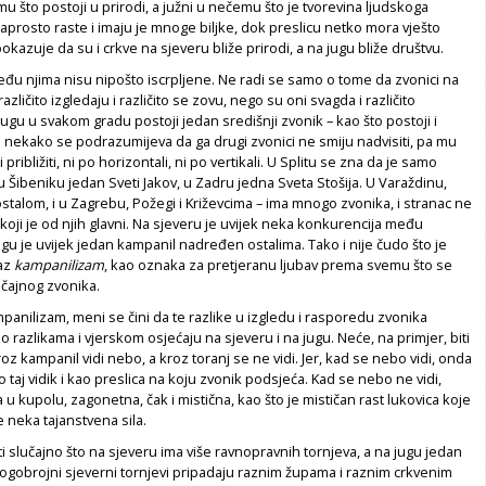
u što postoji u prirodi, a južni u nečemu što je tvorevina ljudskoga
 naprosto raste i imaju je mnoge biljke, dok preslicu netko mora vješto
 pokazuje da su i crkve na sjeveru bliže prirodi, a na jugu bliže društvu.
među njima nisu nipošto iscrpljene. Ne radi se samo o tome da zvonici na
različito izgledaju i različito se zovu, nego su oni svagda i različito
ugu u svakom gradu postoji jedan središnji zvonik – kao što postoji i
 i nekako se podrazumijeva da ga drugi zvonici ne smiju nadvisiti, pa mu
 približiti, ni po horizontali, ni po vertikali. U Splitu se zna da je samo
u Šibeniku jedan Sveti Jakov, u Zadru jedna Sveta Stošija. U Varaždinu,
ostalom, i u Zagrebu, Požegi i Križevcima – ima mnogo zvonika, i stranac ne
koji je od njih glavni. Na sjeveru je uvijek neka konkurencija među
ugu je uvijek jedan kampanil nadređen ostalima. Tako i nije čudo što je
raz
kampanilizam
, kao oznaka za pretjeranu ljubav prema svemu što se
vičajnog zvonika.
mpanilizam, meni se čini da te razlike u izgledu i rasporedu zvonika
o razlikama i vjerskom osjećaju na sjeveru i na jugu. Neće, na primjer, biti
roz kampanil vidi nebo, a kroz toranj se ne vidi. Jer, kad se nebo vidi, onda
ao taj vidik i kao preslica na koju zvonik podsjeća. Kad se nebo ne vidi,
 u kupolu, zagonetna, čak i mistična, kao što je mističan rast lukovica koje
 neka tajanstvena sila.
iti slučajno što na sjeveru ima više ravnopravnih tornjeva, a na jugu jedan
ogobrojni sjeverni tornjevi pripadaju raznim župama i raznim crkvenim