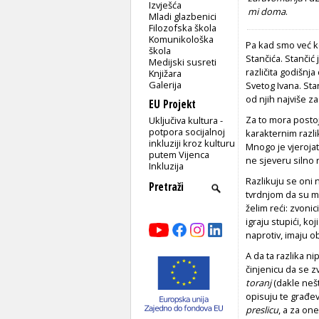
Izvješća
mi doma
.
Mladi glazbenici
Filozofska škola
Komunikološka
Pa kad smo već ko
škola
Stančića. Stančić 
Medijski susreti
različita godišnja
Knjižara
Galerija
Svetog Ivana. Stan
od njih najviše za
EU Projekt
Za to mora postoja
Uključiva kultura -
potpora socijalnoj
karakternim razlik
inkluziji kroz kulturu
Mnogo je vjerojat
putem Vijenca
ne sjeveru silno 
Inkluzija
Razlikuju se oni 
tvrdnjom da su me
želim reći: zvoni
igraju stupići, ko
naprotiv, imaju ob
A da ta razlika ni
činjenicu da se 
toranj
(dakle nešt
opisuju te građev
preslicu
, a za on