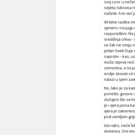
svoj uzor u nečem
svijeta; lukovica
načiniti. A to već
Ali time razlike 
sjeveru i na jugu 
raspoređeni. Na j
središnja crkva –
se čak ne smiju ni
jedan Sveti Duje 
naprotiv – kao, u
može otprve reći 
zvonicima, a na j
ondje skovan iz
nalazi u sjeni za
No, lako je za ka
ponešto govore i 
slučajno što se k
je i vjera jasna k
vjera je zatvorena
pod zemljom grije
Isto tako, neće b
dominira. Oni mn