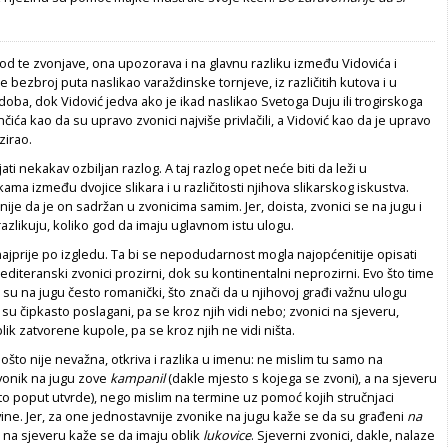
d te zvonjave, ona upozorava i na glavnu razliku između Vidovića i
je bezbroj puta naslikao varaždinske tornjeve, iz različitih kutova i u
 doba, dok Vidović jedva ako je ikad naslikao Svetoga Duju ili trogirskoga
čića kao da su upravo zvonici najviše privlačili, a Vidović kao da je upravo
zirao.
ti nekakav ozbiljan razlog. A taj razlog opet neće biti da leži u
ama između dvojice slikara i u različitosti njihova slikarskog iskustva.
nije da je on sadržan u zvonicima samim. Jer, doista, zvonici se na jugu i
razlikuju, koliko god da imaju uglavnom istu ulogu.
najprije po izgledu. Ta bi se nepodudarnost mogla najopćenitije opisati
diteranski zvonici prozirni, dok su kontinentalni neprozirni. Evo što time
ci su na jugu često romanički, što znači da u njihovoj građi važnu ulogu
ji su čipkasto poslagani, pa se kroz njih vidi nebo; zvonici na sjeveru,
lik zatvorene kupole, pa se kroz njih ne vidi ništa.
pošto nije nevažna, otkriva i razlika u imenu: ne mislim tu samo na
zvonik na jugu zove
kampanil
(dakle mjesto s kojega se zvoni), a na sjeveru
o poput utvrde), nego mislim na termine uz pomoć kojih stručnjaci
ine. Jer, za one jednostavnije zvonike na jugu kaže se da su građeni
na
e na sjeveru kaže se da imaju oblik
lukovice
. Sjeverni zvonici, dakle, nalaze