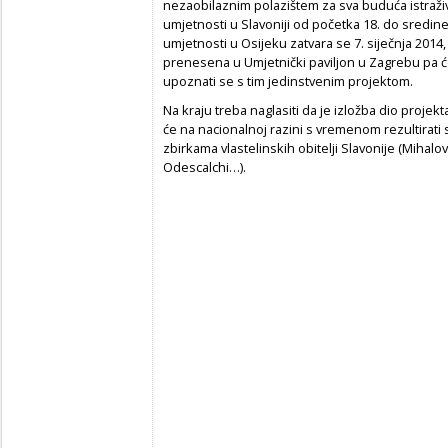
nezaobilaznim polazištem za sva buduća istraži
umjetnosti u Slavoniji od početka 18. do sredine 2
umjetnosti u Osijeku zatvara se 7. siječnja 2014
prenesena u Umjetnički paviljon u Zagrebu pa će
upoznati se s tim jedinstvenim projektom.
Na kraju treba naglasiti da je izložba dio projek
će na nacionalnoj razini s vremenom rezultirati s
zbirkama vlastelinskih obitelji Slavonije (Mihal
Odescalchi…).