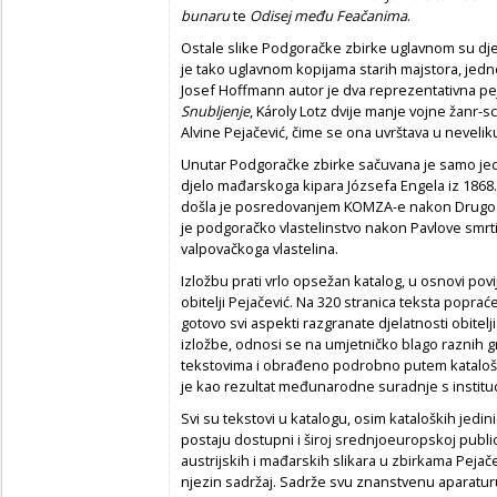
bunaru
te
Odisej među Feačanima
.
Ostale slike Podgoračke zbirke uglavnom su dje
je tako uglavnom kopijama starih majstora, je
Josef Hoffmann autor je dva reprezentativna pej
Snubljenje
, Károly Lotz dvije manje vojne žanr-s
Alvine Pejačević, čime se ona uvrštava u nevelik
Unutar Podgoračke zbirke sačuvana je samo jedn
djelo mađarskoga kipara Józsefa Engela iz 1868
došla je posredovanjem KOMZA-e nakon Drugoga 
je podgoračko vlastelinstvo nakon Pavlove smrti
valpovačkoga vlastelina.
Izložbu prati vrlo opsežan katalog, u osnovi pov
obitelji Pejačević. Na 320 stranica teksta popra
gotovo svi aspekti razgranate djelatnosti obitelji.
izložbe, odnosi se na umjetničko blago raznih gr
tekstovima i obrađeno podrobno putem kataloški
je kao rezultat međunarodne suradnje s instituci
Svi su tekstovi u katalogu, osim kataloških jedin
postaju dostupni i široj srednjoeuropskoj public
austrijskih i mađarskih slikara u zbirkama Pejače
njezin sadržaj. Sadrže svu znanstvenu aparaturu,