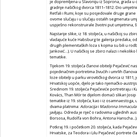
je dopremljena u Slavoniju iz Šoprona, grada u
gradnje našičkog dvorca 1811–1812. Dio umjetnina
Retfali i Rumi, koje su posjedovale druge grane o
ovome slučaju i u slučaju ostalih segmenata umj
uspješno rekonstruirale životni put umjetnina, št
Najstarije slike, iz 18. stoljeća, u našičkoj su zbi
vladajuće kuće Habsburg te galerija predaka, odn
drugih plemenitaških loza s kojima su bili u ro
Janković…). U našičkoj se zbirci nalazi i nekolik
tematike.
Tijekom 19. stoljeća članovi obitelji Pejačević n
pojedinačnim portretima živućih i umrlih članova
loze obitelji u parku virovitičkog dvorca iz 1811,
Hrvatskoj uopće, djelo je tako njemačko-austrijs
Sredinom 19. stoljeća Pejačeviće portretiraju i Ka
Kovács, Than Mór te dijelom domaći slikari Josip 
tematike iz 19. stoljeća, kao i iz osamnaestoga, 
dvama platnima:
Adoracija
i
Madonna Immacula
javljaju. Odreda je riječ o radovima uglednih aust
Borsosa, Rudolfa von Bohra, Antona Hanscha...)
Potkraj 19. i početkom 20. stoljeća, kada Pejačević
Hrvatske, za Teodora i Lilu Pejačević portrete član