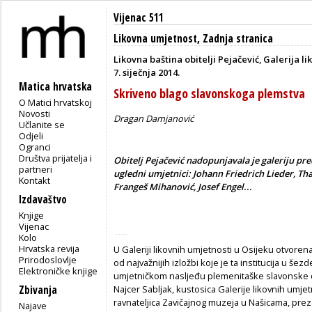
Vijenac 511
Likovna umjetnost
,
Zadnja stranica
Likovna baština obitelji Pejačević, Galerija li
7. siječnja 2014.
Matica hrvatska
Skriveno blago slavonskoga plemstva
O Matici hrvatskoj
Novosti
Dragan Damjanović
Učlanite se
Odjeli
Ogranci
Društva prijatelja i
Obitelj Pejačević nadopunjavala je galeriju pr
partneri
ugledni umjetnici: Johann Friedrich Lieder, Th
Kontakt
Frangeš Mihanović, Josef Engel...
Izdavaštvo
Knjige
Vijenac
Kolo
Hrvatska revija
U Galeriji likovnih umjetnosti u Osijeku otvoren
Prirodoslovlje
od najvažnijih izložbi koje je ta institucija u šez
Elektroničke knjige
umjetničkom nasljeđu plemenitaške slavonske obi
Zbivanja
Najcer Sabljak, kustosica Galerije likovnih umjetn
ravnateljica Zavičajnog muzeja u Našicama, pre
Najave