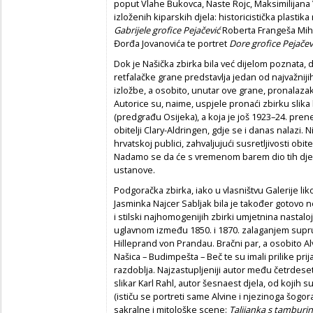
poput Vlahe Bukovca, Naste Rojc, Maksimilijana V
izloženih kiparskih djela: historicistička plast
Gabrijele grofice Pejačević
Roberta Frangeša Mih
Đorđa Jovanovića te portret
Dore grofice Pejačev
Dok je Našička zbirka bila već dijelom poznata, 
retfalačke grane predstavlja jedan od najvažnij
izložbe, a osobito, unutar ove grane, pronalazak
Autorice su, naime, uspjele pronaći zbirku slika 
(predgrađu Osijeka), a koja je još 1923–24. pr
obitelji Clary-Aldringen, gdje se i danas nalazi
hrvatskoj publici, zahvaljujući susretljivosti obit
Nadamo se da će s vremenom barem dio tih djel
ustanove.
Podgoračka zbirka, iako u vlasništvu Galerije lik
Jasminka Najcer Sabljak bila je također gotovo n
i stilski najhomogenijih zbirki umjetnina nastaloj
uglavnom između 1850. i 1870. zalaganjem supru
Hilleprand von Prandau. Bračni par, a osobito Alv
Našica – Budimpešta – Beč te su imali prilike prij
razdoblja. Najzastupljeniji autor među četrdese
slikar Karl Rahl, autor šesnaest djela, od kojih s
(ističu se portreti same Alvine i njezinoga šogor
sakralne i mitološke scene:
Talijanka s tambur