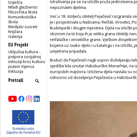
istraživanja pa se na izložbi pruža jedinstvena 
Izvješća
Mladi glazbenici
nepoznatim djelima.
Filozofska škola
Već u 18. stoljeću obitelj Pejačević razgranala se
Komunikološka
škola
je i posjedovala u Našicama, Retfali, Virovitici,
Medijski susreti
Budimpešti i drugim mjestima. Djela na izložbi po
Knjižara
obzirom na to koja ih je velika grana obitelji nar
Galerija
retfalačke i virovitičke grane. Vještom dosjetkom
EU Projekt
bojama uz svako djelo i u katalogu i na izložbi, ja
umjetnina pripadala.
Uključiva kultura -
potpora socijalnoj
Budući da Pejačevići nagli uspon doživljavaju tek
inkluziji kroz kulturu
sjedišta bila unutar Habsburške Monarhije, na iz
putem Vijenca
Inkluzija
europskih majstora. Izložena djela nastala su od
odnosno od doseljenja Pejačevića u Habsburšku