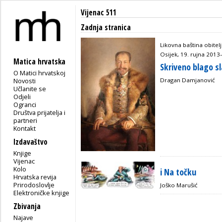
Vijenac 511
Zadnja stranica
Likovna baština obitelj
Osijek, 19. rujna 2013–
Matica hrvatska
Skriveno blago 
O Matici hrvatskoj
Novosti
Dragan Damjanović
Učlanite se
Odjeli
Ogranci
Društva prijatelja i
partneri
Kontakt
Izdavaštvo
Knjige
Vijenac
Kolo
i Na točku
Hrvatska revija
Prirodoslovlje
Joško Marušić
Elektroničke knjige
Zbivanja
Najave