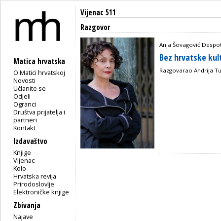
Vijenac 511
Razgovor
Anja Šovagović Despot,
Bez hrvatske ku
Matica hrvatska
Razgovarao Andrija Tu
O Matici hrvatskoj
Novosti
Učlanite se
Odjeli
Ogranci
Društva prijatelja i
partneri
Kontakt
Izdavaštvo
Knjige
Vijenac
Kolo
Hrvatska revija
Prirodoslovlje
Elektroničke knjige
Zbivanja
Najave