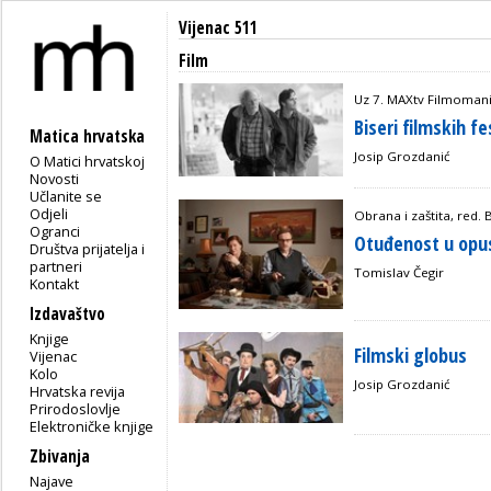
Vijenac 511
Film
Uz 7. MAXtv Filmomani
Biseri filmskih fe
Matica hrvatska
Josip Grozdanić
O Matici hrvatskoj
Novosti
Učlanite se
Odjeli
Obrana i zaštita, red. 
Ogranci
Otuđenost u opu
Društva prijatelja i
partneri
Tomislav Čegir
Kontakt
Izdavaštvo
Knjige
Filmski globus
Vijenac
Kolo
Josip Grozdanić
Hrvatska revija
Prirodoslovlje
Elektroničke knjige
Zbivanja
Najave