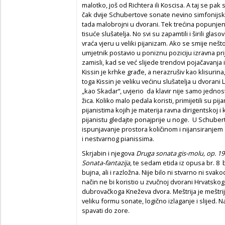
malotko, još od Richtera ili Koscisa. A taj se pa
čak dvije Schubertove sonate nevino simfonijskih
tada malobrojni u dvorani. Tek trećina popunjeno
tisuće slušatelja. No svi su zapamtili i širili gla
vraća vjeru u veliki pijanizam. Ako se smije neš
umjetnik postavio u poniznu poziciju izravna prij
zamisli, kad se već slijede trendovi pojačavanja
Kissin je krhke građe, a nerazrušiv kao klisurina,
toga Kissin je veliku većinu slušatelja u dvorani 
„kao Skadar“, uvjerio da klavir nije samo jednos
žica. Koliko malo pedala koristi, primijetili su pijan
pijanistima kojih je materija ravna dirigentskoj 
pijanistu gledajte ponajprije u noge. U Schuber
ispunjavanje prostora količinom i nijansiranjem
i nestvarnog pianissima.
Skrjabin i njegova
Druga sonata gis-molu, op. 19
Sonata-fantazija
, te sedam etida iz opusa br. 8 b
bujna, ali i razložna. Nije bilo ni stvarno ni sva
način ne bi koristio u zvučnoj dvorani Hrvatskoga
dubrovačkoga Kneževa dvora. Meštrija je meštrija
veliku formu sonate, logično izlaganje i slijed. 
spavati do zore.