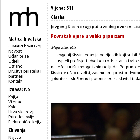
Vijenac 511
Glazba
Jevgenij Kissin drugi put u velikoj dvorani Lis
Povratak vjere u veliki pijanizam
Matica hrvatska
O Matici hrvatskoj
Maja Stanetti
Novosti
Jevgenij Kissin jedan je od rijetkih koji su bil
Učlanite se
uspjeli preživjeti i dvojbe u odrastanju i vrlo
Odjeli
Ogranci
najteže i uništi mnoge iznimne ljude. Potpuno 
Društva prijatelja i
Kissin je ušao u veliki, zatamnjeni prostor dvor
partneri
„pionirski“ službeno i potom sjeo za klavir. I tad
Kontakt
Izdavaštvo
Knjige
Vijenac
Kolo
Hrvatska revija
Prirodoslovlje
Elektroničke knjige
Zbivanja
Najave