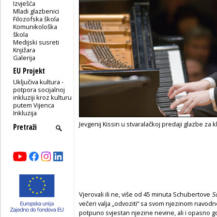
Izvješća
Mladi glazbenici
Filozofska škola
Komunikološka
škola
Medijski susreti
Knjižara
Galerija
EU Projekt
Uključiva kultura -
potpora socijalnoj
inkluziji kroz kulturu
putem Vijenca
Inkluzija
Jevgenij Kissin u stvaralačkoj predaji glazbe za k
Vjerovali ili ne, više od 45 minuta Schubertove
S
večeri valja „odvoziti“ sa svom njezinom navodn
potpuno svjestan njezine nevine, ali i opasno g