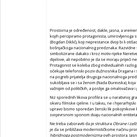
Prostorna je određenost, dakle, jasna, a vreme
kojih percipiramo protagonista, umirovljenoga 
(Bogdan Diklić), koji neprestance dvoji bi li oti
bošnjačkoga nacionalnog predznaka. Razvidne su
simbolizirane dakako i kroz motiv rijeke Neretv
dijelove, ali nepobitno je da se moraju prijeći n
Protagonist se koleba zbog individualnih razloga
očekuje telefonski poziv dužnosnika Dragana i s
na pogreb prijatelja drugoga nacionalnoga pred
sukobljava se i sa ženom (Nada Đurevska), koja 
važnijim od političkih, a poslije ga omalovažava i 
Niz sporednih likova profilira se u narativnoj gr
okviru filmske cjeline. I u takvu, ne i hijerarhi
upravo bismo sporedan ženski lik pokojnikove kć
svojevrsnom sponom dvaju nacionalnih entiteta
Ne treba zaboraviti da je struktura
Obrane i zašt
je da se približava modernističkome načinu prom
hibridnoga postmodernizma
ovih prostora. Jasn