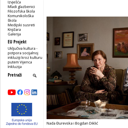
Izvješća
Mladi glazbenici
Filozofska škola
Komunikološka
škola
Medijski susreti
Knjižara
Galerija
EU Projekt
Uključiva kultura -
potpora socijalnoj
inkluziji kroz kulturu
putem Vijenca
Inkluzija
Nada Đurevska i Bogdan Diklić