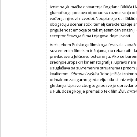
Iznimna glumačka ostvarenja Bogdana Diklića i
glumačkoga postava otponac su razmatranja odn
vođenja njihovih izvedbi. Neupitno je da i Dikli
obogaćuju scenaristički temelj karakterizacije sre
prigušenost emocija te tek mjestimičan snažniji
receptor čitavoga filma i njegove dojmljivosti.
Već tijekom Pulskoga filmskoga festivala zapa
suvremenim filmskim težnjama, no rekao bih d
prevladava u Jelčićevu ostvarenju. Ako se bar
srednjoeuropskih kinematografija, upravo nam
usuglašava sa suvremenim strujanjima i pritom 
kvalitetom.
Obrana i zaštita
Bobe Jelčića iznimn
odmakom zasigurno gledatelju otkriti i niz vrij
gledanju. Upravo zbog toga posve je opravdano
u Puli, doseg koji je premašio tek film
Živi i mrtv