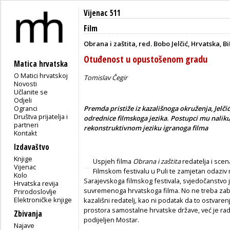
Vijenac 511
Film
Obrana i zaštita, red. Bobo Jelčić, Hrvatska, Bi
Otuđenost u opustošenom gradu
Matica hrvatska
O Matici hrvatskoj
Tomislav Čegir
Novosti
Učlanite se
Odjeli
Ogranci
Premda pristiže iz kazališnoga okruženja, Jel
Društva prijatelja i
odrednice filmskoga jezika. Postupci mu nal
partneri
rekonstruktivnom jeziku igranoga filma
Kontakt
Izdavaštvo
Knjige
Uspjeh filma
Obrana i zaštita
redatelja i sce
Vijenac
Filmskom festivalu u Puli te zamjetan odazi
Kolo
Sarajevskoga filmskog festivala, svjedočanstvo j
Hrvatska revija
suvremenoga hrvatskoga filma. No ne treba zabor
Prirodoslovlje
Elektroničke knjige
kazališni redatelj, kao ni podatak da to ostvaren
prostora samostalne hrvatske države, već je radn
Zbivanja
podijeljen Mostar.
Najave