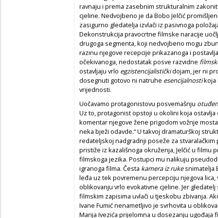
ravnaju i prema zasebnim strukturalnim zakonito
cjeline. Nedvojbeno je da Bobo Jelčić promišljen
zasigurno gledatelja izvlači iz pasivnoga položa
Dekonstrukcija pravocrtne filmske naracije uočlj
drugoga segmenta, koji nedvojbeno mogu zbunit
razinu njegove recepcije prikazanoga i postavlja
očekivanoga, nedostatak posve razvidne
filmsk
ostavljaju vrlo
egzistencijalistički
dojam, jer ni pr
dosegnuti gotovo ni natruhe
esencijalnosti
koja 
vrijednosti.
Uočavamo protagonistovu posvemašnju
otuđen
Uz to, protagonist opstoji u okolini koja ostavlj
komentar njegove žene prigodom vožnje mosta
neka bježi odavde.“ U takvoj dramaturškoj struk
redateljskoj nadgradnji poseže za stvaralačkim
pristiže iz kazališnoga okruženja, Jelčić u film
filmskoga jezika. Postupci mu nalikuju pseud
igranoga filma. Česta
kamera iz ruke
snimatelja 
leđa uz tek povremenu percepciju njegova lica,
oblikovanju vrlo evokativne cjeline. Jer gledatelj
filmskim zapisima uvlači u tjeskobu zbivanja. Ak
Ivane Fumić nenametljivo je svrhovita u oblikova
Marija Ivezića prijelomna u dosezanju ugođaja f