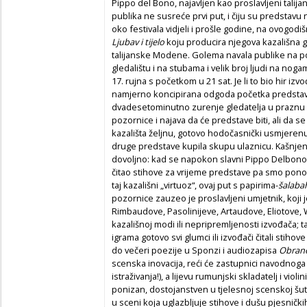
Pippo del Bono, najavljen kao proslavljeni talijan
publika ne susreće prvi put, i čiju su predstavu
oko festivala vidjeli i prošle godine, na ovogo
Ljubav i tijelo
koju producira njegova kazališna 
talijanske Modene. Golema navala publike na p
gledalištu i na stubama i velik broj ljudi na nog
17. rujna s početkom u 21 sat. Je li to bio hir iz
namjerno koncipirana odgoda početka predstave 
dvadesetominutno zurenje gledatelja u praznu 
pozornice i najava da će predstave biti, ali da se 
kazališta željnu, gotovo hodočasnički usmjerenu
druge predstave kupila skupu ulaznicu. Kašnjen
dovoljno: kad se napokon slavni Pippo Delbono p
čitao stihove za vrijeme predstave pa smo ponov
taj kazališni „virtuoz“, ovaj put s papirima-
šalaba
pozornice zauzeo je proslavljeni umjetnik, koji j
Rimbaudove, Pasolinijeve, Artaudove, Eliotove, 
kazališnoj modi ili nepripremljenosti izvođača; t
igrama gotovo svi glumci ili izvođači čitali stiho
do večeri poezije u Sponzi i audiozapisa
Obrane
scenska inovacija, reći će zastupnici navodnoga
istraživanja!), a lijevu rumunjski skladatelj i viol
ponizan, dostojanstven u tjelesnoj scenskoj šutn
u sceni koja uglazbljuje stihove i dušu pjesnički