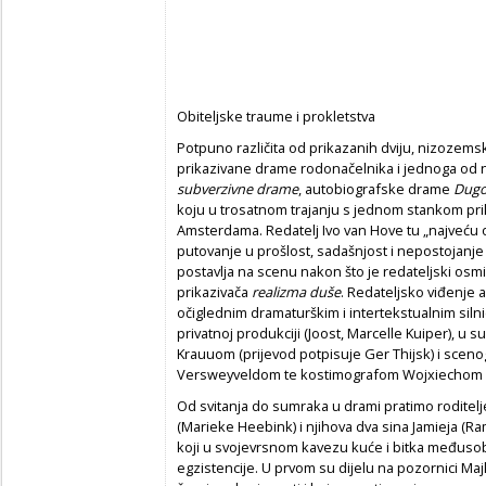
Obiteljske traume i prokletstva
Potpuno različita od prikazanih dviju, nizozems
prikazivane drame rodonačelnika i jednoga od 
subverzivne drame
, autobiografske drame
Dugo
koju u trosatnom trajanju s jednom stankom p
Amsterdama. Redatelj Ivo van Hove tu „najveću ob
putovanje u prošlost, sadašnjost i nepostojanje
postavlja na scenu nakon što je redateljski osm
prikazivača
realizma duše
. Redateljsko viđenje
očiglednim dramaturškim i intertekstualnim sil
privatnoj produkciji (Joost, Marcelle Kuiper), u
Krauuom (prijevod potpisuje Ger Thijsk) i sceno
Versweyveldom te kostimografom Wojxiechom 
Od svitanja do sumraka u drami pratimo roditelje
(Marieke Heebink) i njihova dva sina Jamieja (
koji u svojevrsnom kavezu kuće i bitka međusob
egzistencije. U prvom su dijelu na pozornici Maj