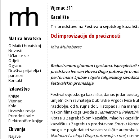
Vijenac 511
Kazalište
Tri predstave na Festivalu svjetskog kazališt
Od improvizacije do preciznosti
Matica hrvatska
O Matici hrvatskoj
Mira Muhoberac
Novosti
Učlanite se
Odjeli
Ogranci
Reduciranom glumom i gestama, ispreplećući nat
Društva prijatelja i
predstava Ive van Hovea Dugo putovanje u noć 
partneri
performans Ljubav i tijelo talijanskog izvođač
Kontakt
festivalskih promašaja
Izdavaštvo
Festival svjetskoga kazališta, danas jedanaesto
Knjige
umjetničkih ravnatelja Dubravke Vrgoč i Ivice Bu
Vijenac
Kolo
razdoblje, od 9. rujna do 5. listopada, i na manji
Hrvatska revija
Nakon filmskoga uvoda s
Hamletom u Palestini
Prirodoslovlje
Klotza u Zagrebačkom kazalištu mladih i kazal
Elektroničke knjige
kazalištu u Zagrebu s predstavom
Smrt u Veneci
Zbivanja
mogla je pogledati tri sasvim različite autorsk
Nadolazeća oluja
i
Dugo putovanje u noć
, uteme
Najave