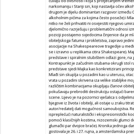
čuvaju od ovisnosti i koja s protjecanjem vremen
narkomaniju i Stariji sin, koji nastavlja očev alkoh
drugom je dijelu dominantan razgovor između Oca
alkoholnim pićima za kojima često poseže) i Mla
nitko ne želi prihvatiti ni osvijestiti njegovo umi
djelomično razrješuju i problematični odnosi izm
poziciji postajemo svjedocima činjenice da je mla
obiteljskoga fatuma i prokletstva, zapravo jedini 
asocijacije na Shakespeareove tragedije u me
se i izravno u replikama citira Shakespeare). Ma
predstave i spiralnim stubištem odlazi gore, na g
Kontrapunkt je začudnim stubama okrugli stol r
predstave sjedi Majka kao konkretizirani princip
Mlađi sin skuplja u pozadini kao u uterusu, otac 
vrata u pozadini skrivena iza velike stabljike mog
različitim kombinacijama okupljaju članovi obitel
pokušavaju prebroditi destrukciju ostajući barem
scene. Lijevo je na pozornici vješalica s odijelim
bjegove iz života i obitelji, ali ostaje u zraku tit
autor/redatelj dati mogućnost samoubojstva. 
ispreplećući naturalistički i ekspresionistički k
pomoći klasičnijih kostima, nizozemski glumci d
glumački par dvojice braće). Kronika jednoga dan
gostovala je 26. i 27. rujna, a amsterdamska prem