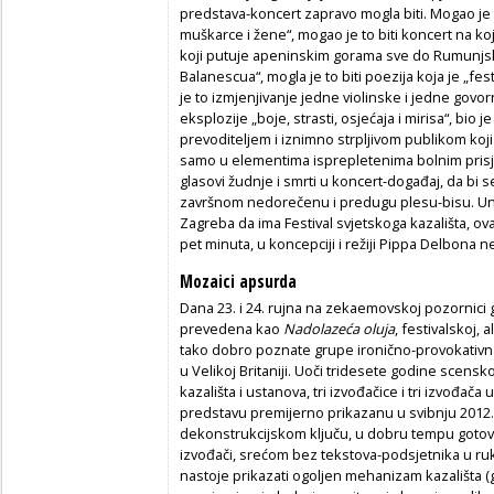
predstava-koncert zapravo mogla biti. Mogao je t
muškarce i žene“, mogao je to biti koncert na 
koji putuje apeninskim gorama sve do Rumunjsk
Balanescua“, mogla je to biti poezija koja je „fest
je to izmjenjivanje jedne violinske i jedne go
eksplozije „boje, strasti, osjećaja i mirisa“, bio 
prevoditeljem i iznimno strpljivom publikom ko
samo u elementima isprepletenima bolnim prisj
glasovi žudnje i smrti u koncert-događaj, da bi 
završnom nedorečenu i predugu plesu-bisu. Unato
Zagreba da ima Festival svjetskoga kazališta, ov
pet minuta, u koncepciji i režiji Pippa Delbona n
Mozaici apsurda
Dana 23. i 24. rujna na zekaemovskoj pozornici 
prevedena kao
Nadolazeća oluja
, festivalskoj, 
tako dobro poznate grupe ironično-provokativ
u Velikoj Britaniji. Uoči tridesete godine scensko
kazališta i ustanova, tri izvođačice i tri izvođ
predstavu premijerno prikazanu u svibnju 2012. 
dekonstrukcijskom ključu, u dobru tempu gotov
izvođači, srećom bez tekstova-podsjetnika u ru
nastoje prikazati ogoljen mehanizam kazališta (g