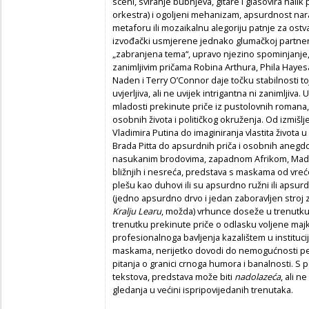
sceni, sviranje bubnjeva, gitare i glasovira nalik
orkestra) i ogoljeni mehanizam, apsurdnost nara
metaforu ili mozaikalnu alegoriju patnje za ostv
izvođački usmjerene jednako glumačkoj partnersk
„zabranjena tema“, upravo njezino spominjanje, 
zanimljivim pričama Robina Arthura, Phila Hayes
Naden i Terry O’Connor daje točku stabilnosti t
uvjerljiva, ali ne uvijek intrigantna ni zanimljiva.
mladosti prekinute priče iz pustolovnih romana, b
osobnih života i političkog okruženja. Od izmiš
Vladimira Putina do imaginiranja vlastita života 
Brada Pitta do apsurdnih priča i osobnih anegd
nasukanim brodovima, zapadnom Afrikom, Madag
bližnjih i nesreća, predstava s maskama od vreć
plešu kao duhovi ili su apsurdno ružni ili apsurdn
(jedno apsurdno drvo i jedan zaboravljen stroj 
Kralju Learu
, možda) vrhunce doseže u trenutku 
trenutku prekinute priče o odlasku voljene majk
profesionalnoga bavljenja kazalištem u instituc
maskama, nerijetko dovodi do nemogućnosti perc
pitanja o granici crnoga humora i banalnosti. S
tekstova, predstava može biti
nadolazeća
, ali n
gledanja u većini ispripovijedanih trenutaka.