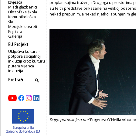
Izvješća
proplamsajima traženja Drugoga u prostorima prošl
Mladi glazbenici
su te tri predstave prikazane na velikoj pozorn
Filozofska škola
nekad prepunim, a nekad rijetko ispunjenim gle
Komunikološka
škola
Medijski susreti
Knjižara
Galerija
EU Projekt
Uključiva kultura -
potpora socijalnoj
inkluziji kroz kulturu
putem Vijenca
Inkluzija
Dugo putovanje u noć
Eugenea O'Neilla vrhunac 