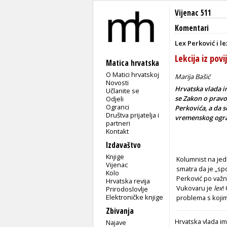
Vijenac 511
Komentari
Lex Perković i l
Lekcija iz povi
Matica hrvatska
O Matici hrvatskoj
Marija Bašić
Novosti
Hrvatska vlada i
Učlanite se
se Zakon o pravo
Odjeli
Ogranci
Perkovića, a da 
Društva prijatelja i
vremenskog ogra
partneri
Kontakt
Izdavaštvo
Knjige
Kolumnist na je
Vijenac
smatra da je „sp
Kolo
Perković po važnos
Hrvatska revija
Vukovaru je
lex
!
Prirodoslovlje
Elektroničke knjige
problema s kojim
Zbivanja
Hrvatska vlada im
Najave