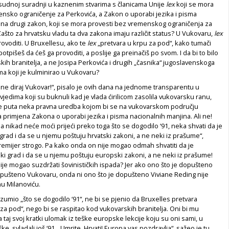
sudnoj suradnji u kaznenim stvarima s članicama Unije
lex
koji se mora
ensko ograničenje za Perkovića, a Zakon o uporabi jezika i pisma
ina drugi zakon, koji se mora provesti bez vremenskog ograničenja za
ašto za hrvatsku vladu ta dva zakona imaju različit status? U Vukovaru,
lex
ovoditi. U Bruxellesu, ako te
lex
„pretvara u krpu za pod“, kako tumači
otpišeš da ćeš ga provoditi, a poslije ga preinačiš po svom. I da bi to bilo
tskih branitelja, a ne Josipa Perkovića i drugih „časnika“ jugoslavenskoga
ma koji je kulminirao u Vukovaru?
ne diraj Vukovar!“, pisalo je ovih dana na jednome transparentu u
jedima koji su buknuli kad je vlada ćirilicom zasolila vukovarsku ranu,
iše puta neka pravna uredba kojom bi se na vukovarskom području
primjena Zakona o uporabi jezika i pisma nacionalnih manjina. Ali ne!
 nikad neće moći prijeći preko toga što se dogodilo ‘91, neka shvati da je
grad i da se u njemu poštuju hrvatski zakoni, a ne neki iz prašume“,
remijer strogo. Pa kako onda on nije mogao odmah shvatiti da je
i grad i da se u njemu poštuju europski zakoni, a ne neki iz prašume!
ije mogao suzdržati šovinističkih ispada? Jer ako ono što je dopušteno
opušteno Vukovaru, onda ni ono što je dopušteno Viviane Reding nije
u Milanoviću.
azumio „što se dogodilo ‘91“, ne bi se pjenio da Bruxelles pretvara
za pod“, nego bi se raspitao kod vukovarskih branitelja. Oni bi mu
 taj svoj kratki ulomak iz teške europske lekcije koju su oni sami, u
eške, svladali još ‘91. „Umrite, Hrvati! Europa vas pozdravlja“, sažeo je tu