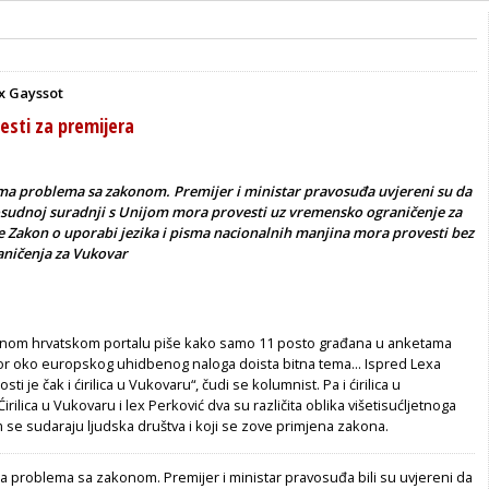
ex Gayssot
jesti za premijera
ma problema sa zakonom. Premijer i ministar pravosuđa uvjereni su da
sudnoj suradnji s Unijom mora provesti uz vremensko ograničenje za
se Zakon o uporabi jezika i pisma nacionalnih manjina mora provesti bez
ničenja za Vukovar
dnom hrvatskom portalu piše kako samo 11 posto građana u anketama
or oko europskog uhidbenog naloga doista bitna tema... Ispred Lexa
ti je čak i ćirilica u Vukovaru“, čudi se kolumnist. Pa i ćirilica u
 Ćirilica u Vukovaru i lex Perković dva su različita oblika višetisućljetnoga
 se sudaraju ljudska društva i koji se zove primjena zakona.
a problema sa zakonom. Premijer i ministar pravosuđa bili su uvjereni da