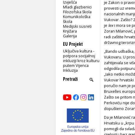
Izvješća
je Zakon o pravo
Mladi glazbenici
provesti uz vrem
Filozofska škola
nacionalnih manj
Komunikološka
Vukovar. Zašto? Z
škola
je
lex
i mora se pr
Medijski susreti
Knjižara
Zoran Milanović, p
Galerija
radi zaštite hrva
državnog teroriz
EU Projekt
Uključiva kultura -
„Bando udbaška, 
potpora socijalnoj
Vukovaru. U prosv
inkluziji kroz kulturu
zahtijevala se v
putem Vijenca
odgodila potpuna 
Inkluzija
„Iako netko možda
Vukovar hrvatski 
poručio nam je p
Bruxelles europsk
Zašto se pritom n
Perkoviću nije d
dopušteno Zoran
Da je Milanović r
Hrvatsku u „krpu 
pomogli da svlada
cijelosti i bez gr