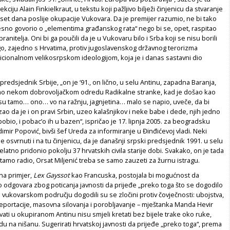
ciju Alain Finkielkraut, u tekstu koji pažljivo bilježi činjenicu da stvaranje
et dana poslije okupacije Vukovara. Da je premijer razumio, ne bi tako
sno govorio o „elementima građanskog rata“ nego bi se, opet, raspitao
anitelja. Oni bi ga poučili da je u Vukovaru bilo i Srba koji se nisu borili
go, zajedno s Hrvatima, protiv jugoslavenskog državnog terorizma
icionalnom velikosrpskom ideologijom, koja je i danas sastavni dio
predsjednik Srbije, „on je ‘91., on lično, u selu Antinu, zapadna Baranja,
mo nekom dobrovoljačkom odredu Radikalne stranke, kad je došao kao
 su tamo… ono… vo na ražnju, jagnjetina… malo se napio, uveče, da bi
o da je i on pravi Srbin, uzeo kalašnjikov i neke babe i dede, njih jedno
obio, i pobac’o ih u bazen“, ispričao je 17. lipnja 2005. za beogradsku
dimir Popović, bivši šef Ureda za informiranje u Đinđićevoj vladi. Neki
e osvrnuti i na tu činjenicu, da je današnji srpski predsjednik 1991. u selu
elatno pridonio pokolju 37 hrvatskih civila starije dobi. Svakako, on je tada
e tamo radio, Orsat Miljenić treba se samo zauzeti za žurnu istragu.
na primjer,
Lex Gayssot
kao Francuska, postojala bi mogućnost da
 odgovara zbog poticanja javnosti da prijeđe „preko toga što se dogodilo
a vukovarskom području dogodili su se zločini protiv čovječnosti: ubojstva,
eportacije, masovna silovanja i porobljavanje – mještanka Manda Hevir
vati u okupiranom Antinu nisu smjeli kretati bez bijele trake oko ruke,
du na nišanu. Sugerirati hrvatskoj javnosti da prijeđe „preko toga“, prema