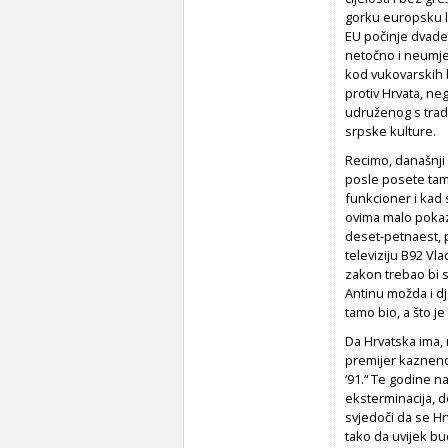
gorku europsku lek
EU počinje dvades
netočno i neumje
kod vukovarskih br
protiv Hrvata, ne
udruženog s trad
srpske kulture.
Recimo, današnji 
posle posete ta
funkcioner i kad
ovima malo pokaza
deset-petnaest, p
televiziju B92 Vla
zakon trebao bi s
Antinu možda i dj
tamo bio, a što j
Da Hrvatska ima, 
premijer kazneno
‘91.“ Te godine n
eksterminacija, d
svjedoči da se Hr
tako da uvijek bu