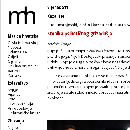
Vijenac 511
Kazalište
F. M. Dostojevski, Zločin i kazna, red. Zlatko
Kronika psihotičnog grizodušja
Matica hrvatska
O Matici hrvatskoj
Andrija Tunjić
Novosti
Prije početka premijere
Zločina i kazne
F. M. Dos
Učlanite se
pita drugoga: Nije li Dostojevski preživljen pisac?
Odjeli
Ogranci
u dobu koje je oguglalo na čovjekova nezadovolj
Društva prijatelja i
svih vrijednosti, „morala, Boga i savjesti“, što 
partneri
Kontakt
Jer egzistiramo u dobu koje se manje bavi čo
prostor ljudskoga života učinilo idealnim pros
Izdavaštvo
psihotični rezervat u kojem je svatko potencijaln
Knjige
žrtva, čije se zlo i zločin može opravdati nesret
Vijenac
okolnosti.
Kolo
Hrvatska revija
Prirodoslovlje
Elektroničke knjige
Zbivanja
Najave