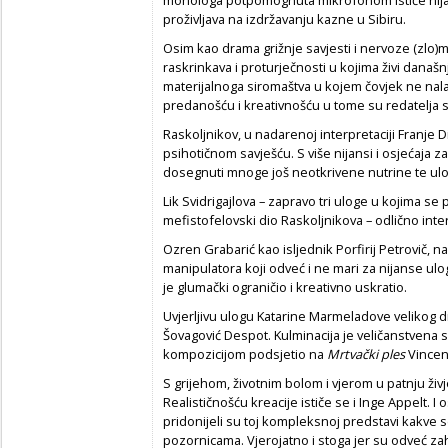
proživljava na izdržavanju kazne u Sibiru.
Osim kao drama grižnje savjesti i nervoze (zlo)m
raskrinkava i proturječnosti u kojima živi današnj
materijalnoga siromaštva u kojem čovjek ne nala
predanošću i kreativnošću u tome su redatelja sli
Raskoljnikov, u nadarenoj interpretaciji Franje Dij
psihotičnom savješću. S više nijansi i osjećaja z
dosegnuti mnoge još neotkrivene nutrine te ulo
Lik Svidrigajlova – zapravo tri uloge u kojima se po
mefistofelovski dio Raskoljnikova – odlično inte
Ozren Grabarić kao isljednik Porfirij Petrovič, 
manipulatora koji odveć i ne mari za nijanse ulo
je glumački ograničio i kreativno uskratio.
Uvjerljivu ulogu Katarine Marmeladove velikog d
Šovagović Despot. Kulminacija je veličanstvena s
kompozicijom podsjetio na
Mrtvački ples
Vincent
S grijehom, životnim bolom i vjerom u patnju živje
Realističnošću kreacije ističe se i Inge Appelt. 
pridonijeli su toj kompleksnoj predstavi kakve
pozornicama. Vjerojatno i stoga jer su odveć z