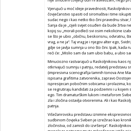
Vjerujući u moć ideje pravednosti, Raskoljnikov 
čovječanstvo spasiti od siromaštva i time iskupi
sudac nego i kao netko tko čini pravednu stvar, 
Sanja da je „cijeli svijet osuđen da bude žrtva 
kojoj su „morali podleći svi osim nekolicine iza
se što je ubio „običnu, beskorisnu, odvratnu, šte
vrag, a ne ja“. Taj vrag je i njegov alter ego, Svid
gdje se javlja sumnja u ono što čini. Ipak, kada 
reći će: „Mislio sam da sam ubio babu, a ubio s
Minuciozno rastvarajući u Raskoljnikovu kaos nj
otkrivajući sumnju i patnju, redatelj predstavu 
(impresivna scenografija tamnih tonova Ane Marti
ispisana grafitima zatvorenika, zapravo Dostojevs
ispresijecan pobočnim sobicama i prolazima, koj
se regrutiraju kandidati za podzemni i u kojem se
ego. Tim dramaturškim lukom i metaforom Svibe
zla i zločina ostavlja otvorenima. Ali i kao Rask
patnja.
Višežanrovsku predstavu iznimne ekspresivnosti
sudbinom čovjeka Sviben je izrežirao kao kroni
zločinstva, od zamisli do izvršenja“. Raskoljnikov
monologa potpomognuta mikrofonom ističe nijan