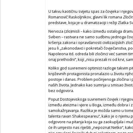
U takvu kaotičnu svijetu spas za čovjeka i njegov
Romanovič Raskoljnikov, glavni lik romana
Zločin
predstave, koja je u dramatizaciji i režiji Zlatka
Nervoza (zlo)misli – kako između ostaloga drama
Sviben – rastvara ne samo sudbinu jednoga čovje
kršenja zakona i opravdanosti civilizacijskih zl
jesu li „zakonodavci i pokretači čovječanstva,
Napoleona itd. odreda bili zločinci već samim tim
onaj prethodni“, koji „nisu prezali ni od krvi, s
Koliko god suvremeni optimist razloge takvim pi
književnih protagonista pronalazio u životu njiho
postoje i danas. Problem počinjenoga zločina 
naših života. Jednako kao sumnja u smisao život
bez odgovora.
Poput Dostojevskoga suvremeni čovjek i njegov 
između ateizma i vjere u Boga, između dobra i z
samokažnjavanja. Razlika je možda samo u tome š
talenta ravan Shakespeareu“, kako je o njemu 
odgovore na pitanja koja su ga zaokupljala i muč
će ih umjesto nas riješiti „nepoznat Netko“, kak
nije smućeni čovječji duh ni asketizam, nego p