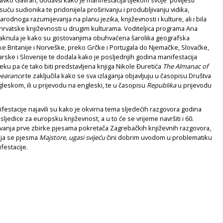
isuću sudionika te pridonijela proširivanju i produbljivanju vidika,
rodnoga razumijevanja na planu jezika, književnosti i kulture, ali i bila
hrvatske književnosti u drugim kulturama. Voditeljica programa Ana
staknula je kako su gostovanjima obuhvaćena šarolika geografska
ke Britanije i Norveške, preko Grčke i Portugala do Njemačke, Slovačke,
ske i Slovenije te dodala kako je posljednjih godina manifestacija
eku pa će tako biti predstavljena knjiga Nikole Đuretića
The Almanac of
pearance
te zaključila kako se sva izlaganja objavljuju u časopisu Društva
leskom, ili u prijevodu na engleski, te u časopisu
Republika
u prijevodu
festacije najavili su kako je okvirna tema sljedećih razgovora godina
sljedice za europsku književnost, a u to će se vrijeme navršiti i 60.
jivanja prve zbirke pjesama pokretača Zagrebačkih književnih razgovora,
čija se pjesma
Majstore, ugasi svijeću
čini dobrim uvodom u problematiku
festacije.