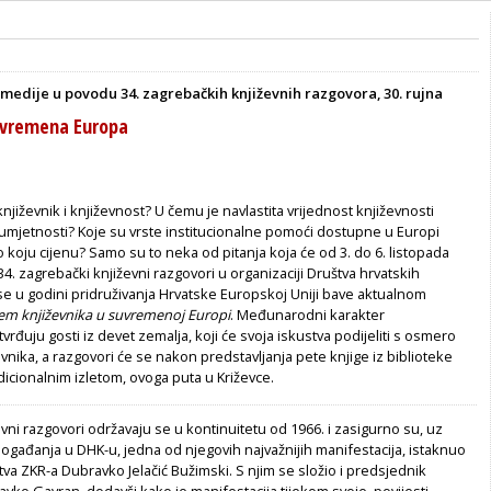
medije u povodu 34. zagrebačkih književnih razgovora, 30. rujna
suvremena Europa
njiževnik i književnost? U čemu je navlastita vrijednost književnosti
mjetnosti? Koje su vrste institucionalne pomoći dostupne u Europi
o koju cijenu? Samo su to neka od pitanja koja će od 3. do 6. listopada
34. zagrebački književni razgovori u organizaciji Društva hrvatskih
i se u godini pridruživanja Hrvatske Europskoj Uniji bave aktualnom
em književnika u suvremenoj Europi
. Međunarodni karakter
vrđuju gosti iz devet zemalja, koji će svoja iskustva podijeliti s osmero
nika, a razgovori će se nakon predstavljanja pete knjige iz biblioteke
adicionalnim izletom, ovoga puta u Križevce.
vni razgovori održavaju se u kontinuitetu od 1966. i zasigurno su, uz
ogađanja u DHK-u, jedna od njegovih najvažnijih manifestacija, istaknuo
tva ZKR-a Dubravko Jelačić Bužimski. S njim se složio i predsjednik
vko Gavran, dodavši kako je manifestacija tijekom svoje povijesti