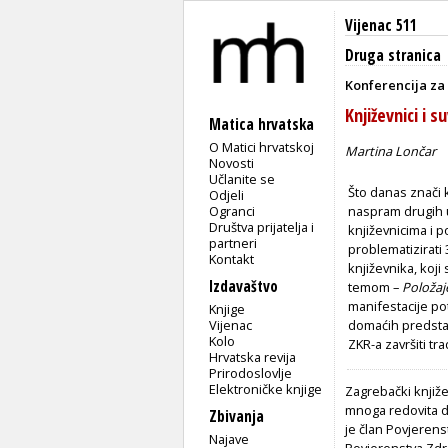
Vijenac 511
Druga stranica
Konferencija za 
Književnici i 
Matica hrvatska
O Matici hrvatskoj
Martina Lončar
Novosti
Učlanite se
Što danas znači k
Odjeli
Ogranci
naspram drugih u
Društva prijatelja i
književnicima i p
partneri
problematizirati 
Kontakt
književnika, koj
Izdavaštvo
temom –
Položaj
manifestacije pot
Knjige
Vijenac
domaćih predstav
Kolo
ZKR-a završiti tr
Hrvatska revija
Prirodoslovlje
Elektroničke knjige
Zagrebački knjiže
mnoga redovita d
Zbivanja
je član Povjerens
Najave
Povjerenstva Zdra