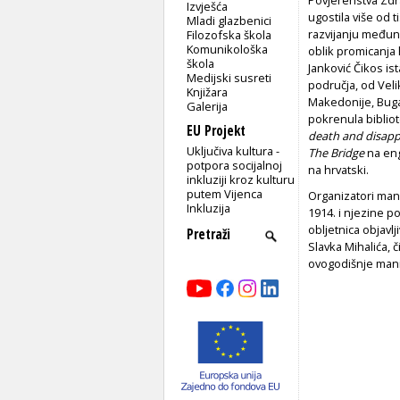
Izvješća
ugostila više od t
Mladi glazbenici
razvijanju međuna
Filozofska škola
Komunikološka
oblik promicanja 
škola
Janković Čikos i
Medijski susreti
područja, od Veli
Knjižara
Makedonije, Bugar
Galerija
pokrenula bibliot
EU Projekt
death and disap
Uključiva kultura -
The Bridge
na eng
potpora socijalnoj
na hrvatski.
inkluziji kroz kulturu
putem Vijenca
Organizatori mani
Inkluzija
1914. i njezine po
obljetnica objavl
Slavka Mihalića, 
ovogodišnje mani