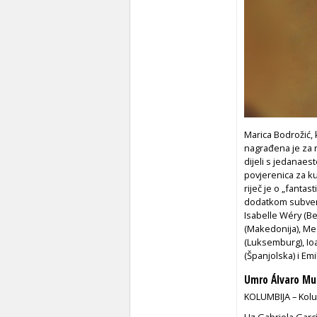
Marica Bodrožić, 
nagrađena je za
dijeli s jedanaes
povjerenica za k
riječ je o „fanta
dodatkom subvenci
Isabelle Wéry (Bel
(Makedonija), Meel
(Luksemburg), Ioa
(Španjolska) i Em
Umro Álvaro Mu
KOLUMBIJA – Kolum