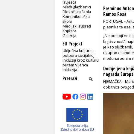
Izvješća
Mladi glazbenici
Preminuo Anton
Filozofska škola
Ramos Rosa
Komunikološka
škola
PORTUGAL – Antón
Medijski susreti
pjesnika te esejis
Knjižara
Galerija
„Ne postoji neki 
književnost“, na
EU Projekt
je kao službenik,
Uključiva kultura -
ukupno osamdeset
potpora socijalnoj
međunarodnim n
inkluziji kroz kulturu
putem Vijenca
Dodijeljena knj
Inkluzija
nagrada Europs
NJEMAČKA – Marica
dobitnica ovogod