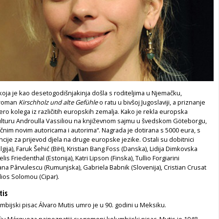
koja je kao desetogodišnjakinja došla s roditeljima u Njemačku,
 roman
Kirschholz und alte Gefühle
o ratu u bivšoj Jugoslaviji, a priznanje
tero kolega iz različitih europskih zemalja. Kako je rekla europska
ulturu Androulla Vassiliou na književnom sajmu u švedskom Göteborgu,
stičnim novim autoricama i autorima“. Nagrada je dotirana s 5000 eura, s
je za prijevod djela na druge europske jezike. Ostali su dobitnici
gija), Faruk Šehić (BiH), Kristian Bang Foss (Danska), Lidija Dimkovska
is Friedenthal (Estonija), Katri Lipson (Finska), Tullio Forgiarini
na Pârvulescu (Rumunjska), Gabriela Babnik (Slovenija), Cristian Crusat
ilios Solomou (Cipar).
tis
bijski pisac Álvaro Mutis umro je u 90. godini u Meksiku.