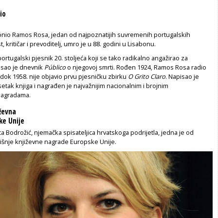
io
io Ramos Rosa, jedan od najpoznatijih suvremenih portugalskih
t, kritičar i prevoditelj, umro je u 88. godini u Lisabonu.
portugalski pjesnik 20. stoljeća koji se tako radikalno angažirao za
pisao je dnevnik
Público
o njegovoj smrti. Rođen 1924, Ramos Rosa radio
 dok 1958. nije objavio prvu pjesničku zbirku
O Grito Claro
. Napisao je
ak knjiga i nagrađen je najvažnijim nacionalnim i brojnim
agradama.
iževna
ke Unije
 Bodrožić, njemačka spisateljica hrvatskoga podrijetla, jedna je od
išnje književne nagrade Europske Unije.