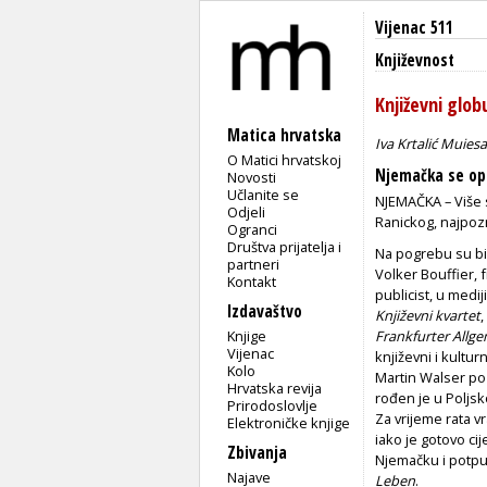
Vijenac 511
Književnost
Književni glob
Matica hrvatska
Iva Krtalić Muies
O Matici hrvatskoj
Njemačka se op
Novosti
Učlanite se
NJEMAČKA – Više s
Odjeli
Ranickog, najpozn
Ogranci
Društva prijatelja i
Na pogrebu su bi
partneri
Volker Bouffier,
Kontakt
publicist, u medi
Izdavaštvo
Književni kvartet
,
Knjige
Frankfurter Allg
Vijenac
književni i kulturn
Kolo
Martin Walser po
Hrvatska revija
rođen je u Poljsko
Prirodoslovlje
Za vrijeme rata v
Elektroničke knjige
iako je gotovo cij
Zbivanja
Njemačku i potpun
Najave
Leben
.