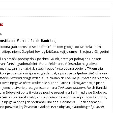
us
an
rostila od Marcela Reich-Ranickog
totina ljudi oprostilo se na frankfurtskom groblju od Marcela Reich-
atijega njemačkog književnog kritičara, koji je umro 18. rujna u 93. godini.
li i njemački predsjednik Joachim Gauck, premijer pokrajine Hessen
 frankfurtski gradonačelnik Peter Feldmann. Višestruko nagrađivan
jima nazivan njemački „književni papa“, više godina vodio je TV-emisiju
 koja je postizala milijunsku gledanost, a pisao je za tjednik
Zeit
, dnevnik
emeine Zeitung
i druga izdanja. Reich-Ranicki uvelike je utjecao na njemački
i život, njegove oštre kritike bile su popularne i u široj javnosti, a pisac
 njemu je stvorio protagonista romana
Tod eines Kritikers
. Reich-Ranicki
j u židovskoj obitelji koja se poslije preselila u Berlin, gdje se školovao.
raćen je u varšavski geto, koji je preživio zajedno sa suprugom Teofilom,
ela njegova obitelj deportirana i ubijena. Godine1958. ipak se vratio u
o posvetio književnosti. Godine 1999. objavio je autobiografiju
Mein