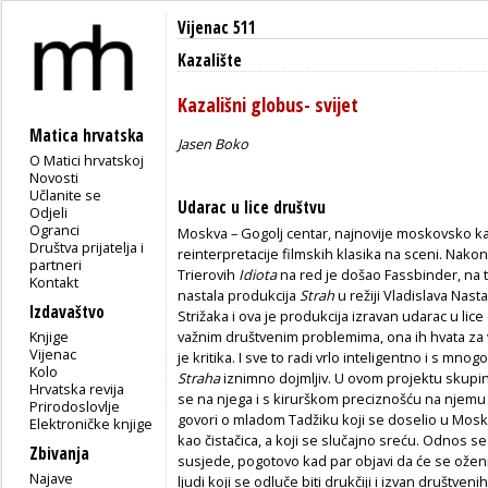
Vijenac 511
Kazalište
Kazališni globus- svijet
Matica hrvatska
Jasen Boko
O Matici hrvatskoj
Novosti
Učlanite se
Udarac u lice društvu
Odjeli
Ogranci
Moskva – Gogolj centar, najnovije moskovsko kaza
Društva prijatelja i
reinterpretacije filmskih klasika na sceni. Nako
partneri
Trierovih
Idiota
na red je došao Fassbinder, na t
Kontakt
nastala produkcija
Strah
u režiji Vladislava Nast
Izdavaštvo
Strižaka i ova je produkcija izravan udarac u lic
Knjige
važnim društvenim problemima, ona ih hvata za v
Vijenac
je kritika. I sve to radi vrlo inteligentno i s mno
Kolo
Straha
iznimno dojmljiv. U ovom projektu skupi
Hrvatska revija
se na njega i s kirurškom preciznošću na njemu r
Prirodoslovlje
govori o mladom Tadžiku koji se doselio u Moskvu 
Elektroničke knjige
kao čistačica, a koji se slučajno sreću. Odnos s
Zbivanja
susjede, pogotovo kad par objavi da će se oženiti.
Najave
ljudi koji se odluče biti drukčiji i izvan društ