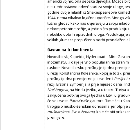
američki vojnik, ona seoska djevojka. Možda bi 
nisu jednostavno odveć stari za svoje uloge, tvrd
godine dvoje mladih iz Shakespeareove komedij
1944. nema nikakvo logično uporište. Mnogo viš
tužno gledati kako nas uvjeravaju u svoju mlado
nekompetentne režije, a jedino što produkciju u 
nekoliko dobrih epizodnih uloga. Produkcija je 
velikih glumaca prepušteno borbi pronalaženja k
Gavran na tri kontinenta
Novosibirsk, Klapeida, Hyderabad – Miro Gavran,
inozemstvu, i dalje je vrlo popularan na strani
ruskom Novosibirsku prošlog je tjedna premij
u režiji Konstantina Kolesnika, kojoj je to 37. 
prošlog tjedna premijerno je izveden i
Pacijent
režiji Ersona Zymberija, a prije mjesec dana i In
Noć bogova
, na hindu jeziku, a u teatru Turiya
zaključena potkraj ovoga tjedna u Litvi: u gradu
će se izvesti
Parovi
našeg autora. Time će u Klap
trilogija o muško-ženskim odnosima, jer otprije
muškarcima
i
Sve o ženama
, koje će biti prika
premijere.