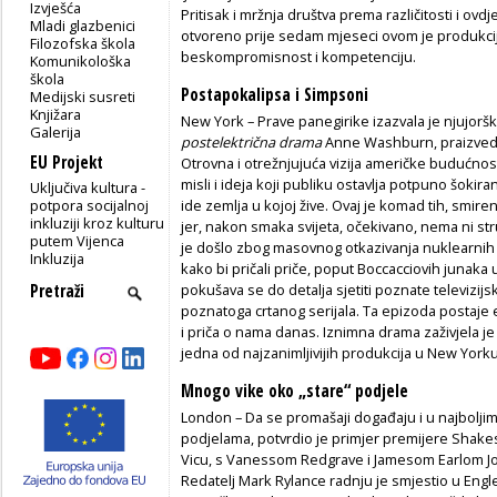
Izvješća
Pritisak i mržnja društva prema različitosti i ovd
Mladi glazbenici
otvoreno prije sedam mjeseci ovom je produkc
Filozofska škola
beskompromisnost i kompetenciju.
Komunikološka
škola
Postapokalipsa i Simpsoni
Medijski susreti
Knjižara
New York – Prave panegirike izazvala je njujor
Galerija
postelektrična drama
Anne Washburn, praizvede
EU Projekt
Otrovna i otrežnjujuća vizija američke budućnos
misli i ideja koji publiku ostavlja potpuno šoki
Uključiva kultura -
potpora socijalnoj
ide zemlja u kojoj žive. Ovaj je komad tih, smiren
inkluziji kroz kulturu
jer, nakon smaka svijeta, očekivano, nema ni stru
putem Vijenca
je došlo zbog masovnog otkazivanja nuklearnih e
Inkluzija
kako bi pričali priče, poput Boccacciovih junaka
pokušava se do detalja sjetiti poznate televizi
poznatoga crtanog serijala. Ta epizoda postaje 
i priča o nama danas. Iznimna drama zaživjela je
jedna od najzanimljivijih produkcija u New Yorku
Mnogo vike oko „stare“ podjele
London – Da se promašaji događaju i u najboljim
podjelama, potvrdio je primjer premijere Sha
Vicu, s Vanessom Redgrave i Jamesom Earlom J
Redatelj Mark Rylance radnju je smjestio u Engl