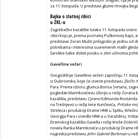
za 11. listopada. U predstavi glume Hrvojka Bego
Bajka o zlatnoj ribici
u ZKL-u
Zagrebačko kazalište lutaka 11. listopada izves
ribici
koju je, prema poznatoj Puškinovoj bajci, a
predstave Zoran Mužić prilagodio je jednu od d
potrebama i interesima suvremenih malih gledate
šarolike lutke dobiti pouku o zlim učincima pohle
Gavelline večeri
Ovogodišnje Gavelline večeri započinju 11. list
iz Dubrovnika, koje će izvesti predstavu
Zločin 
Para. Prema izboru glumca Borisa Svrtana, zagre
pogledati Marinkovićevu
Gloriju
u režiji Zorana 
kazališta, predstavu
Cyrano
Edmunda Rostanda u 
na Trešnjevci u režiji Ivice Kunčevića,
Pritiske mo
Streleca i produkciji Drame HNK u Splitu, Krleži
Georgija Para i izvedbi HNK-a u Varaždinu, Volt
Dramskog kazališta Gavella i režiji Kreše Dolenč
novela Ranka Marinkovića u produkciji Drame H
nagradu) predstavu
John Gabriel Borkman
u rež