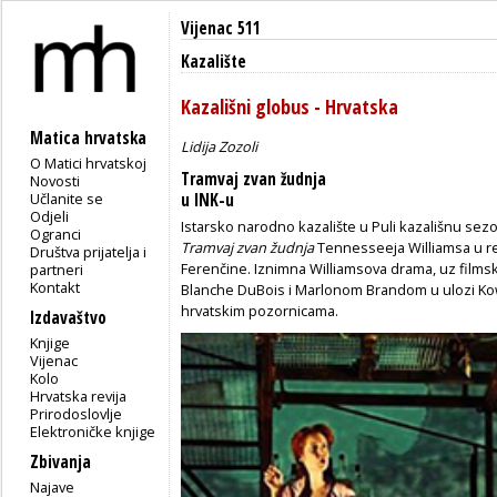
Vijenac 511
Kazalište
Kazališni globus - Hrvatska
Matica hrvatska
Lidija Zozoli
O Matici hrvatskoj
Tramvaj zvan žudnja
Novosti
Učlanite se
u INK-u
Odjeli
Istarsko narodno kazalište u Puli kazališnu se
Ogranci
Tramvaj zvan žudnja
Tennesseeja Williamsa u rež
Društva prijatelja i
Ferenčine. Iznimna Williamsova drama, uz filmsku
partneri
Kontakt
Blanche DuBois i Marlonom Brandom u ulozi Kowa
hrvatskim pozornicama.
Izdavaštvo
Knjige
Vijenac
Kolo
Hrvatska revija
Prirodoslovlje
Elektroničke knjige
Zbivanja
Najave