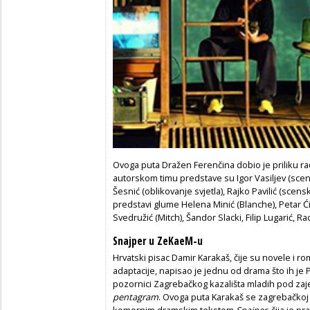
Ovoga puta Dražen Ferenčina dobio je priliku ra
autorskom timu predstave su Igor Vasiljev (sceno
Šesnić (oblikovanje svjetla), Rajko Pavilić (scenski
predstavi glume Helena Minić (Blanche), Petar Ćir
Svedružić (Mitch), Šandor Slacki, Filip Lugarić, 
Snajper u ZeKaeM-u
Hrvatski pisac Damir Karakaš, čije su novele i rom
adaptacije, napisao je jednu od drama što ih je 
pozornici Zagrebačkog kazališta mladih pod za
pentagram
. Ovoga puta Karakaš se zagrebačkoj p
komornim dramskim tekstom
Snajper
, čija je p