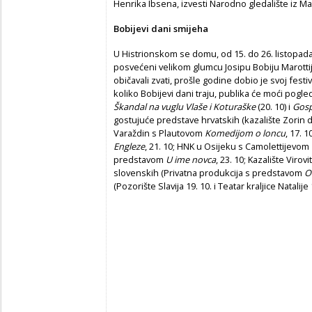
Henrika Ibsena, izvesti Narodno gledalište iz Ma
Bobijevi dani smijeha
U Histrionskom se domu, od 15. do 26. listopada,
posvećeni velikom glumcu Josipu Bobiju Marottij
običavali zvati, prošle godine dobio je svoj fes
koliko Bobijevi dani traju, publika će moći pogle
Škandal na vuglu Vlaše i Koturaške
(20. 10) i
Gosp
gostujuće predstave hrvatskih (kazalište Zori
Varaždin s Plautovom
Komedijom o loncu
, 17.
Engleze
, 21. 10; HNK u Osijeku s Camolettijevom
predstavom
U ime novca
, 23. 10; Kazalište Vir
slovenskih (Privatna produkcija s predstavom
O
(Pozorište Slavija 19. 10. i Teatar kraljice Natalije 