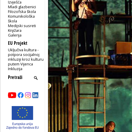
Izvješća
Mladi glazbenici
Filozofska škola
Komunikološka
škola
Medijski susreti
Knjižara
Galerija
EU Projekt
Uključiva kultura -
potpora socijalnoj
inkluziji kroz kulturu
putem Vijenca
Inkluzija