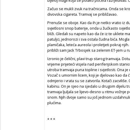
bijeloj magli koja se polako počela razrjeđivati. 
Začuo se mukli zvuk na tračnicama. Onda se kroz
divovska cigareta. Tramvaj se približavao.
Prenuše se oboje. Kao da ih je netko vratio iz d
svjetlosni snop baterije, onda u žućkasto svjetl
bliži. Gledali su napeto kao da će iz te uklete magl
patuljci, jednorozi i sva ostala čudna bića. Mogla 
plamičaka, leteća aureola i proletjeti pokraj n
približi sam Jack Trbosjek sa zelenim ET-jem u n
Izronio je čelični, plavi trup starog tramvaja. Dotu
vrijeme prijeteći visjela nad periferijskom stani
utroba tramvaja puna topline i svjetlosti. Ona je 
Vozač s umornim licem, koji je djelovao kao da ć
odmjerio i vrata su se zatvorila. Kotači zacviliše
kabinu. On je sjeo na sjedalo u drugom dijelu tr
tramvaja ljuljala se lijevo-desno u ritmu vožnje
snom. Njih dvoje samo su još jednom uzdahnul
plućima.
* * *