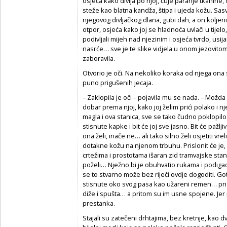
osjeća kako divlja po njoj, čuje paranje tkanine
steže kao blatna kandža, štipa i ujeda kožu. Sasvi
njegovog divljačkog dlana, gubi dah, a on koljen
otpor, osjeća kako joj se hladnoća uvlači u tijel
podivljali mijeh nad njezinim i osjeća tvrdo, u
nasrće… sve je te slike vidjela u onom jezovito
zaboravila.
Otvorio je oči. Na nekoliko koraka od njega ona se
puno prigušenih jecaja.
– Zaklopila je oči – pojavila mu se nada. – Možda 
dobar prema njoj, kako joj želim prići polako i 
magla i ova stanica, sve se tako čudno poklopilo. O
stisnute kapke i bit će joj sve jasno. Bit će pažlji
ona želi, inače ne… ali tako silno želi osjetiti v
dotakne kožu na njenom trbuhu. Prislonit će je, si
crtežima i prostotama išaran zid tramvajske stani
poželi… Nježno bi je obuhvatio rukama i podigao
se to stvarno može bez riječi ovdje dogoditi. Go
stisnute oko svog pasa kao užareni remen… prid
diže i spušta… a pritom su im usne spojene. Jer p
prestanka.
Stajali su zatečeni drhtajima, bez kretnje, kao d