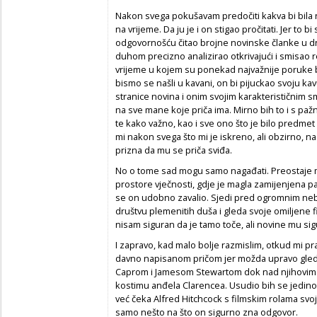
Nakon svega pokušavam predočiti kakva bi bila 
na vrijeme. Da ju je i on stigao pročitati. Jer to 
odgovornošću čitao brojne novinske članke u dn
duhom precizno analizirao otkrivajući i smisao re
vrijeme u kojem su ponekad najvažnije poruke 
bismo se našli u kavani, on bi pijuckao svoju k
stranice novina i onim svojim karakterističnim
na sve mane koje priča ima. Mirno bih to i s pažn
te kako važno, kao i sve ono što je bilo predmet
mi nakon svega što mi je iskreno, ali obzirno, na 
prizna da mu se priča sviđa.
No o tome sad mogu samo nagađati. Preostaje 
prostore vječnosti, gdje je magla zamijenjena 
se on udobno zavalio. Sjedi pred ogromnim n
društvu plemenitih duša i gleda svoje omiljene
nisam siguran da je tamo toče, ali novine mu si
I zapravo, kad malo bolje razmislim, otkud mi 
davno napisanom pričom jer možda upravo gled
Caprom i Jamesom Stewartom dok nad njihovim g
kostimu anđela Clarencea. Usudio bih se jedino k
već čeka Alfred Hitchcock s filmskim rolama svo
samo nešto na što on sigurno zna odgovor.