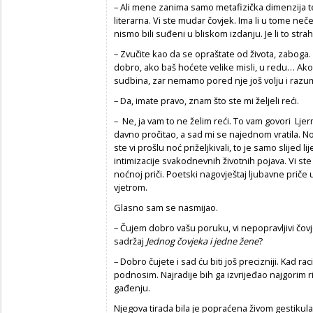
– Ali mene zanima samo metafizička dimenzija te
literarna. Vi ste mudar čovjek. Ima li u tome ne
nismo bili suđeni u bliskom izdanju. Je li to stra
– Zvučite kao da se opraštate od života, zaboga.
dobro, ako baš hoćete velike misli, u redu… Ak
sudbina, zar nemamo pored nje još volju i razu
– Da, imate pravo, znam što ste mi željeli reći.
– Ne, ja vam to ne želim reći. To vam govori Lje
davno pročitao, a sad mi se najednom vratila. N
ste vi prošlu noć priželjkivali, to je samo slijed l
intimizacije svakodnevnih životnih pojava. Vi st
noćnoj priči. Poetski nagovještaj ljubavne priče 
vjetrom.
Glasno sam se nasmijao.
– Čujem dobro vašu poruku, vi nepopravljivi čovj
sadržaj
Jednog čovjeka i jedne žene
?
– Dobro čujete i sad ću biti još precizniji. Kad ra
podnosim. Najradije bih ga izvrijeđao najgorim rij
gađenju.
Njegova tirada bila je popraćena živom gestikula