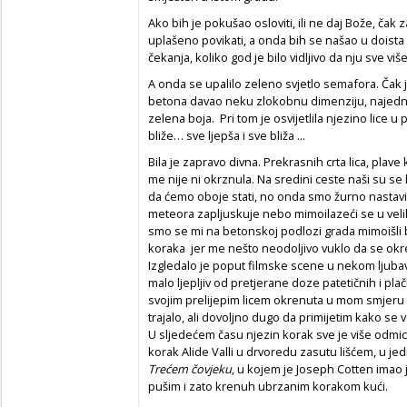
Ako bih je pokušao osloviti, ili ne daj Bože, čak z
uplašeno povikati, a onda bih se našao u doista gl
čekanja, koliko god je bilo vidljivo da nju sve vi
A onda se upalilo zeleno svjetlo semafora. Čak je
betona davao neku zlokobnu dimenziju, najedno
zelena boja. Pri tom je osvijetlila njezino lice u p
bliže… sve ljepša i sve bliža ...
Bila je zapravo divna. Prekrasnih crta lica, plav
me nije ni okrznula. Na sredini ceste naši su se 
da ćemo oboje stati, no onda smo žurno nastavili
meteora zapljuskuje nebo mimoilazeći se u veliko
smo se mi na betonskoj podlozi grada mimoišli
koraka jer me nešto neodoljivo vuklo da se okr
Izgledalo je poput filmske scene u nekom ljubavnom
malo ljepljiv od pretjerane doze patetičnih i plačl
svojim prelijepim licem okrenuta u mom smjeru i 
trajalo, ali dovoljno dugo da primijetim kako se v
U sljedećem času njezin korak sve je više odmic
korak Alide Valli u drvoredu zasutu lišćem, u je
Trećem čovjeku
, u kojem je Joseph Cotten imao 
pušim i zato krenuh ubrzanim korakom kući.