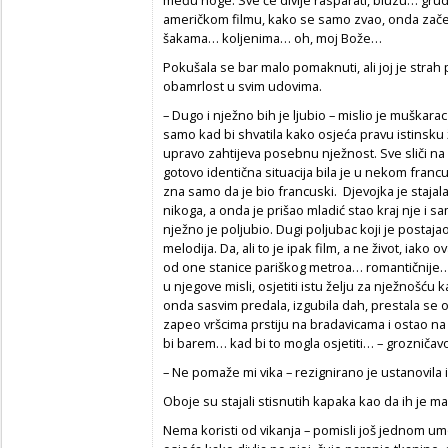
među noge. Sve će divlje rasparati, bluzu… grud
američkom filmu, kako se samo zvao, onda začepi
šakama… koljenima… oh, moj Bože…
Pokušala se bar malo pomaknuti, ali joj je stra
obamrlost u svim udovima.
– Dugo i nježno bih je ljubio – mislio je muškarac
samo kad bi shvatila kako osjeća pravu istinsku 
upravo zahtijeva posebnu nježnost. Sve sliči na
gotovo identična situacija bila je u nekom franc
zna samo da je bio francuski. Djevojka je stajal
nikoga, a onda je prišao mladić stao kraj nje i sa
nježno je poljubio. Dugi poljubac koji je postajao
melodija. Da, ali to je ipak film, a ne život, iako 
od one stanice pariškog metroa… romantičnije… 
u njegove misli, osjetiti istu želju za nježnošću
onda sasvim predala, izgubila dah, prestala se o
zapeo vršcima prstiju na bradavicama i ostao n
bi barem… kad bi to mogla osjetiti… – grozničavo 
– Ne pomaže mi vika – rezignirano je ustanovila i 
Oboje su stajali stisnutih kapaka kao da ih je m
Nema koristi od vikanja – pomisli još jednom um