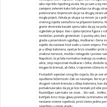
iako nije bilo nijednog vozila. No ja sam u toj ne
zamijeni zelenim kako bih prešao na drugu stran
potencirano činjenicom da je na drugoj strani ul
mogla prijeći, čekala je skupa sa mnom. Ja s jed
crvenog svjetla semafora na prljavom betonu. Ni
grane drvoreda bacale sjenu tako da joj se pola 
izgledalo je lijepo. Kao i cijela njezina figura s 
neobičan, pomalo groteskan. U pustoj ulici, bez 
grada u jesenskom ugođaju, muškarac i žena svak
svjetlo da nastave hod svaki u svom smjeru. Prim
je u džep balonera, opet je brzo izvadila i prsti su 
znakovi nervoze, možda i nelagode i postao sam 
Napokon, to je bila normalna reakcija za ovakvu 
ulice, stoji nepoznati muškarac i čeka; doduše 
mogao bi krenuti, ali čeka. U njezinim očima to m
Postadoh svjestan onog što osjeća, što je sve 
opuštene ležernosti i čak se nasmijao. No to je njo
drugom rukom krenula u džep balonera, kao da u
pomaknula tako da joj je lice nestalo još više 
Razmišljao sam kako se zove… što radi… koliko 
kotrljalo kroz moju glavu premda za trenutnu sit
nestane crvene svjetlosti, proći ćemo jedno por
smješten u istom gradu.