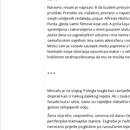
Naravno, nisam je napisao. Ili da budem preciznij
pročitati. Preselio se, nažalost, prerano u naj
svojih omiljenih redatelja, poput Alfreda Hitch
Forda, gleda samo filmove koje voli. A priča koj
spremljena i zaboravljena u mom pisaćem stolu.
jedna žena na zagrebačkim ulicama
i ona nema n
semaforskim svjetlom. Ima samo atmosferu i no
Mislio sam je ostaviti zauvijek među papirima u l
Nastojim svoja obećanja ispuniti pa makar i s 
količinom strahopoštovanja da mu se možda ne bi
* * *
Mirisalo je na snijeg. Polegla magla kao razrije
dopirali kao iz nekog dalekog svijeta. Ali, i zvuko
fasade kuća i ulice, samo su svjetiljke slabašno
gotovo sklopljenih očiju.
Žena stoji tiho, nepomično, umorna od dana i č
periferijske tramvajske stanice. Zagrebe je nešto
nervozno prijeđe pogledom po razvučenim bijeli