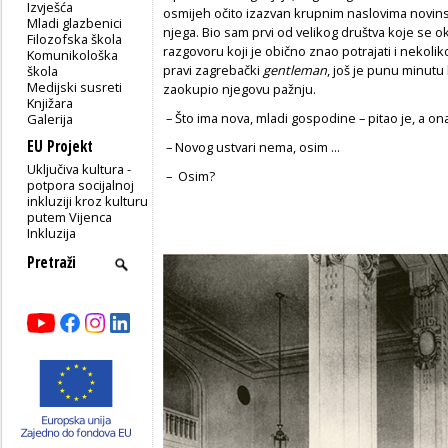
Izvješća
osmijeh očito izazvan krupnim naslovima novins
Mladi glazbenici
njega. Bio sam prvi od velikog društva koje se 
Filozofska škola
razgovoru koji je obično znao potrajati i nekolik
Komunikološka
pravi zagrebački
gentleman
, još je punu minutu 
škola
Medijski susreti
zaokupio njegovu pažnju.
Knjižara
– Što ima nova, mladi gospodine – pitao je, a ona
Galerija
EU Projekt
– Novog ustvari nema, osim ...
Uključiva kultura -
– Osim?
potpora socijalnoj
inkluziji kroz kulturu
putem Vijenca
Inkluzija