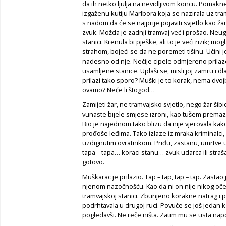
da ih netko ljulja na nevidljivom koncu. Pomakn
izgaženu kutiju Marlbora koja se nazirala uz tr
s nadom da će se najprije pojaviti svjetlo kao ža
zvuk. Možda je zadnji tramvaj već i prošao. Neug
stanici. Krenula bi pješke, ali to je veći rizik; mo
strahom, bojeći se da ne poremeti tišinu. Učini 
nadesno od nje. Nečije cipele odmjereno prilaze
usamljene stanice. Uplaši se, misli joj zamru i dla
prilazi tako sporo? Muški je to korak, nema dvoj
ovamo? Neće li štogod…
Zamijeti žar, ne tramvajsko svjetlo, nego žar šibi
vunaste bijele smjese izroni, kao tušem premaza
Bio je najednom tako blizu da nije vjerovala kako g
prođoše leđima. Tako izlaze iz mraka kriminalci, 
uzdignutim ovratnikom. Priđu, zastanu, umrtve 
tapa – tapa… koraci stanu… zvuk udarca ili straša
gotovo.
Muškarac je prilazio. Tap – tap, tap – tap. Zast
njenom nazočnošću. Kao da ni on nije nikog oče
tramvajskoj stanici. Zbunjeno korakne natrag i 
podrhtavala u drugoj ruci. Povuče se još jedan k
pogledavši. Ne reče ništa. Zatim mu se usta napol