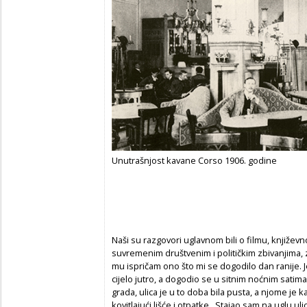
Unutrašnjost kavane Corso 1906. godine
Naši su razgovori uglavnom bili o filmu, književn
suvremenim društvenim i političkim zbivanjima,
mu ispričam ono što mi se dogodilo dan ranije. 
cijelo jutro, a dogodio se u sitnim noćnim satim
grada, ulica je u to doba bila pusta, a njome je
kovitlajući lišće i otpatke. Stajao sam na uglu u