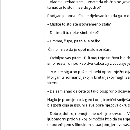
– Vladek – rekao sam – znate da obično ne govo
tumačite to što mi se dogodilo?
Podigao je obrvu. Čak je djelovao kao da ga to d
– Mislite to što ste istovremeno stali?
– Da, ima li tu neke simbolike?
– Hmmm, čujte, pitanje je teško.
Činilo mi se da je opet malo ironičan.
– Ozbiljno vas pitam. Bi li moj i njezin život bi
smo nestali u noći kao dva kukca čiji život traje 
– A vi ste sigurno poželjeli neki oporo-nježni d
Morgan u normandijskoj ili bretanjskoj magli. 
sirene.
– Da sam znao da ćete to tako posprdno doživjet
Naglo je promijenio izgled i onaj ironični smij
blagosti koja je ispunila sve pore njegova okru
– Dobro, dobro, nemojte me ozbiljno shvaćati. Vi
ljubomorni prdonja koji bi možda htio da se i nj
uspoređujem s filmskom situacijom, jer ova vaša 