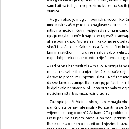
– Magla – rekao je napokon mirnim glasom nepom
sam ljuti na tu bijelu neprozirnu koprenu što ih
stanice.
– Magla, rekao je magla – pomisli s novom količi
time misli? Zašto je to tako naglasio? Očito sam
nitko ne može ni čuti ni vidjeti i da nemam ka
riječju magla… Hoće li napokon taj vražji tramv
ali se pomaknuo. Vidjela sam kako mu je cipela s
skočiti i začepiti mi šakom usta. Neću stići ni kri
kriminalističkom filmu čiji je naslov zaboravil
napadač je rekao samo jednu riječ i onda naglo 
– Kad bi ona bar naslutila – mislio je raznježeno
nema nikakvih zlih namjera. Može li uopće osjetit
da sve to preselim u njezinu glavu? Neću se mica
da sve krivo razumije. Rado bih joj prišao blizu i 
bi djelovalo nestvarno. Ali i ona bi trebala to osj
ne želim ništa, baš ništa, ružno učiniti.
– Zaklopio je oči. Vidim dobro, iako je magla oko n
panično su joj navirale misli. – Koncentrira se.
vrijeme da naglo potrči? Ali kamo? Ta prokleta ma
On bi pojurio za njom, bacio je na pod i pritisnuo
Ruke će mu odmah poletjeti pod njezinu bluzu. 