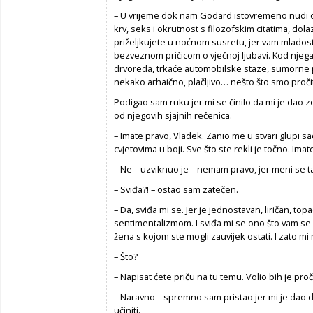
– U vrijeme dok nam Godard istovremeno nudi cini
krv, seks i okrutnost s filozofskim citatima, dola
priželjkujete u noćnom susretu, jer vam mladost
bezveznom pričicom o vječnoj ljubavi. Kod nje
drvoreda, trkaće automobilske staze, sumorne pl
nekako arhaično, plačljivo… nešto što smo pročital
Podigao sam ruku jer mi se činilo da mi je dao z
od njegovih sjajnih rečenica.
– Imate pravo, Vladek. Zanio me u stvari glupi s
cvjetovima u boji. Sve što ste rekli je točno. Imat
– Ne – uzviknuo je – nemam pravo, jer meni se taj
– Sviđa?! – ostao sam zatečen.
– Da, sviđa mi se. Jer je jednostavan, liričan, t
sentimentalizmom. I sviđa mi se ono što vam se
žena s kojom ste mogli zauvijek ostati. I zato mi
– Što?
– Napisat ćete priču na tu temu. Volio bih je pro
– Naravno – spremno sam pristao jer mi je dao do
učiniti.