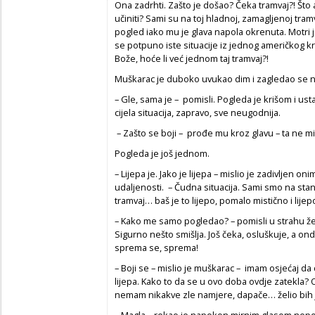
Ona zadrhti. Zašto je došao? Čeka tramvaj?! Što a
učiniti? Sami su na toj hladnoj, zamagljenoj tram
pogled iako mu je glava napola okrenuta. Motri je
se potpuno iste situacije iz jednog američkog krim
Bože, hoće li već jednom taj tramvaj?!
Muškarac je duboko uvukao dim i zagledao se 
– Gle, sama je – pomisli. Pogleda je krišom i usta
cijela situacija, zapravo, sve neugodnija.
– Zašto se boji – prođe mu kroz glavu – ta ne mis
Pogleda je još jednom.
– Lijepa je. Jako je lijepa – mislio je zadivljen on
udaljenosti. – Čudna situacija. Sami smo na stan
tramvaj… baš je to lijepo, pomalo mistično i lijep
– Kako me samo pogledao? – pomisli u strahu ž
Sigurno nešto smišlja. Još čeka, osluškuje, a ond
sprema se, sprema!
– Boji se – mislio je muškarac – imam osjećaj da 
lijepa. Kako to da se u ovo doba ovdje zatekla? Oh
nemam nikakve zle namjere, dapače… želio bih j