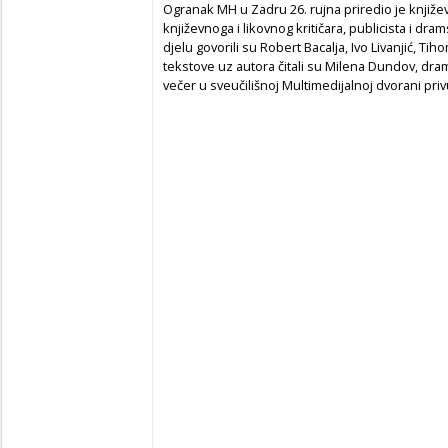
Ogranak MH u Zadru 26. rujna priredio je književn
književnoga i likovnog kritičara, publicista i dram
djelu govorili su Robert Bacalja, Ivo Livanjić, Ti
tekstove uz autora čitali su Milena Dundov, dra
večer u sveučilišnoj Multimedijalnoj dvorani priv