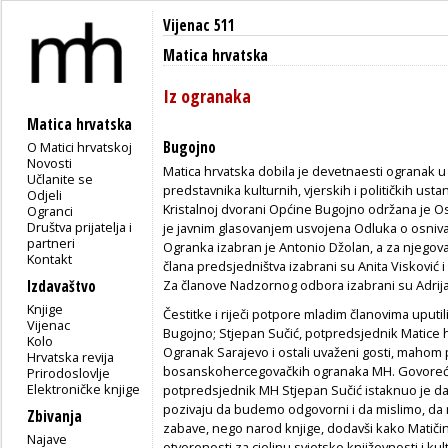
Vijenac 511
Matica hrvatska
Iz ogranaka
Matica hrvatska
Bugojno
O Matici hrvatskoj
Novosti
Matica hrvatska dobila je devetnaesti ogranak u
Učlanite se
predstavnika kulturnih, vjerskih i političkih ust
Odjeli
Kristalnoj dvorani Općine Bugojno održana je 
Ogranci
Društva prijatelja i
je javnim glasovanjem usvojena Odluka o osniva
partneri
Ogranka izabran je Antonio Džolan, a za njegov
Kontakt
člana predsjedništva izabrani su Anita Visković i
Izdavaštvo
Za članove Nadzornog odbora izabrani su Adrijan
Knjige
Čestitke i riječi potpore mladim članovima uputi
Vijenac
Bugojno; Stjepan Sučić, potpredsjednik Matice h
Kolo
Ogranak Sarajevo i ostali uvaženi gosti, mahom p
Hrvatska revija
bosanskohercegovačkih ogranaka MH. Govoreći o
Prirodoslovlje
Elektroničke knjige
potpredsjednik MH Stjepan Sučić istaknuo je da
pozivaju da budemo odgovorni i da mislimo, da n
Zbivanja
zabave, nego narod knjige, dodavši kako Matičin
Najave
otvorenosti za cjelinu svjetske književnosti i kul