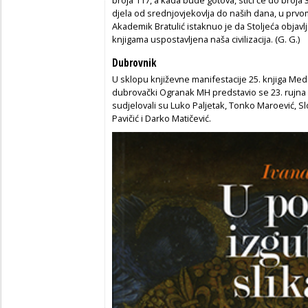
djela od srednjovjekovlja do naših dana, u prvom r
Akademik Bratulić istaknuo je da Stoljeća objavlj
knjigama uspostavljena naša civilizacija. (G. G.)
Dubrovnik
U sklopu književne manifestacije 25. knjiga Me
dubrovački Ogranak MH predstavio se 23. rujna 
sudjelovali su Luko Paljetak, Tonko Maroević, S
Pavičić i Darko Matičević.