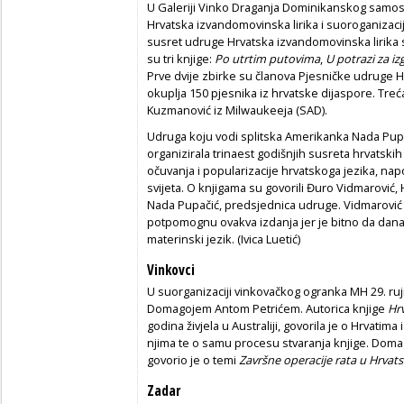
U Galeriji Vinko Draganja Dominikanskog samost
Hrvatska izvandomovinska lirika i suoroganizacij
susret udruge Hrvatska izvandomovinska lirika 
su tri knjige:
Po utrtim putovima
,
U potrazi za i
Prve dvije zbirke su članova Pjesničke udruge H
okuplja 150 pjesnika iz hrvatske dijaspore. Treć
Kuzmanović iz Milwaukeeja (SAD).
Udruga koju vodi splitska Amerikanka Nada Pupa
organizirala trinaest godišnjih susreta hrvatski
očuvanja i popularizacije hrvatskoga jezika, n
svijeta. O knjigama su govorili Đuro Vidmarović, 
Nada Pupačić, predsjednica udruge. Vidmarović
potpomognu ovakva izdanja jer je bitno da dana
materinski jezik. (Ivica Luetić)
Vinkovci
U suorganizaciji vinkovačkog ogranka MH 29. ruj
Domagojem Antom Petrićem. Autorica knjige
Hrv
godina živjela u Australiji, govorila je o Hrvati
njima te o samu procesu stvaranja knjige. Domagoj
govorio je o temi
Završne operacije rata u Hrvats
Zadar