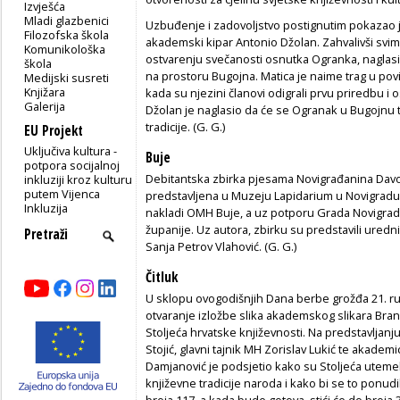
Izvješća
Mladi glazbenici
Uzbuđenje i zadovoljstvo postignutim pokazao 
Filozofska škola
akademski kipar Antonio Džolan. Zahvalivši svima 
Komunikološka
ostvarenju svečanosti osnutka Ogranka, naglasio
škola
na prostoru Bugojna. Matica je naime trag u povi
Medijski susreti
Knjižara
kada su njezini članovi odigrali prvu priredbu i 
Galerija
Džolan je naglasio da će se Ogranak u Bugojnu tem
tradicije. (G. G.)
EU Projekt
Uključiva kultura -
Buje
potpora socijalnoj
Debitantska zbirka pjesama Novigrađanina Davo
inkluziji kroz kulturu
putem Vijenca
predstavljena u Muzeju Lapidarium u Novigradu 2
Inkluzija
nakladi OMH Buje, a uz potporu Grada Novigrada
županije. Uz autora, zbirku su predstavili uredni
Sanja Petrov Vlahović. (G. G.)
Čitluk
U sklopu ovogodišnjih Dana berbe grožđa 21. ru
otvaranje izložbe slika akademskog slikara Brani
Stoljeća hrvatske književnosti. Na predstavljanj
Stojić, glavni tajnik MH Zorislav Lukić te akademi
Damjanović je podsjetio kako su Stoljeća utemel
književne tradicije naroda i kako bi se to ponudi
broja 117, a kada bude gotova, stići će do broja 