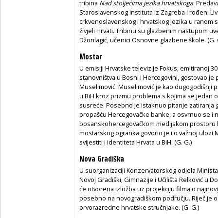
tribina
Nad stoljećima jezika hrvatskoga
. Predav
Staroslavenskog instituta iz Zagreba i rođeni Liv
crkvenoslavenskog i hrvatskog jezika u ranom s
živjeli Hrvati. Tribinu su glazbenim nastupom uveli
Džonlagić, učenici Osnovne glazbene škole. (G. 
Mostar
U emisiji Hrvatske televizije Fokus, emitiranoj 3
stanovništva u Bosni i Hercegovini, gostovao j
Muselimović. Muselimović je kao dugogodišnji p
u BiH kroz prizmu problema s kojima se jedan o
susreće. Posebno je istaknuo pitanje zatiranja 
propašću Hercegovačke banke, a osvrnuo se i na 
bosanskohercegovačkom medijskom prostoru hrv
mostarskog ogranka govorio je i o važnoj ulozi M
svijestiti i identiteta Hrvata u BiH. (G. G.)
Nova Gradiška
U suorganizaciji Konzervatorskog odjela Minista
Novoj Gradiški, Gimnazije i Učilišta Relković u Do
će otvorena izložba uz projekciju filma o najnov
posebno na novogradiškom području. Riječ je o 
prvorazredne hrvatske stručnjake. (G. G.)