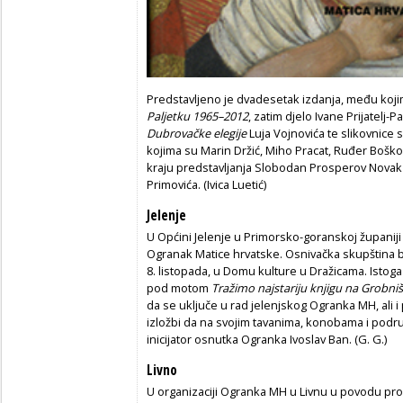
Predstavljeno je dvadesetak izdanja, među kojim
Paljetku 1965–2012
, zatim djelo Ivane Prijatelj-P
Dubrovačke elegije
Luja Vojnovića te slikovnic
kojima su Marin Držić, Miho Pracat, Ruđer Boškov
kraju predstavljanja Slobodan Prosperov Novak g
Primovića. (Ivica Luetić)
Jelenje
U Općini Jelenje u Primorsko-goranskoj županij
Ogranak Matice hrvatske. Osnivačka skupština b
8. listopada, u Domu kulture u Dražicama. Istoga 
pod motom
Tražimo najstariju knjigu na Grobniš
da se uključe u rad jelenjskog Ogranka MH, ali i 
izložbi da na svojim tavanima, konobama i podru
inicijator osnutka Ogranka Ivoslav Ban. (G. G.)
Livno
U organizaciji Ogranka MH u Livnu u povodu pro