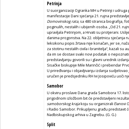
Petrinja
U suorganizaciji Ogranka MH u Petrinji i udruga
manifestacije Dani sjećanja 21. rujna predstavlj
Domovinskog rata
, sa 480 stranica biografija, f
poginulih, nestalih i ubijenih osoba. „Od 21. rujn
upravljala Petrinjom, a Hrvati su protjerani. Usli
danima progonstva. Na 22. obljetnicu sjećanja n
leksikonu popis žrtava nije konačan, jer se, naža
za stotinu nestalih civila i branitelja“, kazali su 
da im se dostavi svaki novi podatak o nepoznat
predstavljanju govorili su i glavni urednik izdanj
Sisačke biskupije Mile Marinčić i prebendar Prv
U priređivanju i objavljivanju izdanja sudjelovao 
uručen je predsjedniku RH Ivi Josipoviću uoči nje
Samobor
U okviru proslave Dana grada Samobora 17. list
prigodnom izložbom bit će predstavljeni rezultat
samoborskog
kraja
koju su organizirali članov
i Radio Samobor. Prikupljenu građu predstavit 
Nadbiskupskog arhiva u Zagrebu. (G. G.)
Split