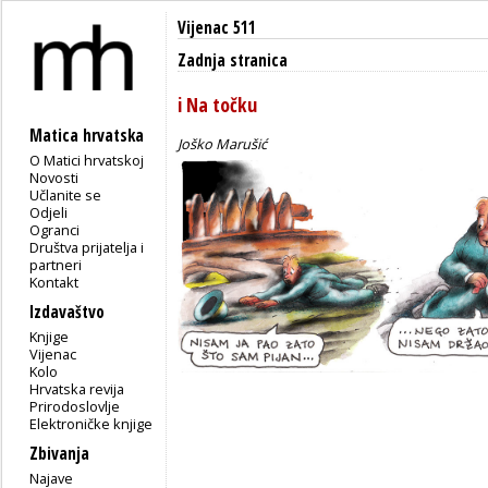
Vijenac 511
Zadnja stranica
i Na točku
Matica hrvatska
Joško Marušić
O Matici hrvatskoj
Novosti
Učlanite se
Odjeli
Ogranci
Društva prijatelja i
partneri
Kontakt
Izdavaštvo
Knjige
Vijenac
Kolo
Hrvatska revija
Prirodoslovlje
Elektroničke knjige
Zbivanja
Najave