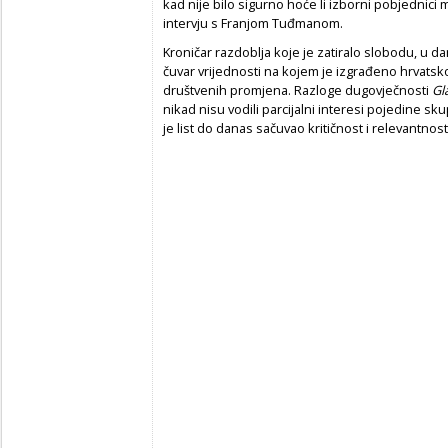
kad nije bilo sigurno hoće li izborni pobjednici m
intervju s Franjom Tuđmanom.
Kroničar razdoblja koje je zatiralo slobodu, u 
čuvar vrijednosti na kojem je izgrađeno hrvatsko 
društvenih promjena. Razloge dugovječnosti
Gl
nikad nisu vodili parcijalni interesi pojedine sk
je list do danas sačuvao kritičnost i relevantnos