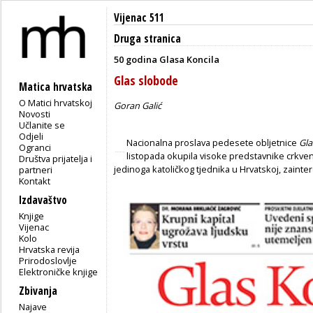
Vijenac 511
Druga stranica
50 godina Glasa Koncila
Glas slobode
Matica hrvatska
O Matici hrvatskoj
Goran Galić
Novosti
Učlanite se
Odjeli
Nacionalna proslava pedesete obljetnice
Gla
Ogranci
listopada okupila visoke predstavnike crkveno
Društva prijatelja i
jedinoga katoličkog tjednika u Hrvatskoj, zainte
partneri
Kontakt
Izdavaštvo
Knjige
Vijenac
Kolo
Hrvatska revija
Prirodoslovlje
Elektroničke knjige
Zbivanja
Najave