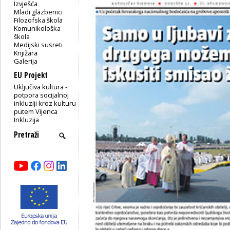
Izvješća
Mladi glazbenici
Filozofska škola
Komunikološka
škola
Medijski susreti
Knjižara
Galerija
EU Projekt
Uključiva kultura -
potpora socijalnoj
inkluziji kroz kulturu
putem Vijenca
Inkluzija