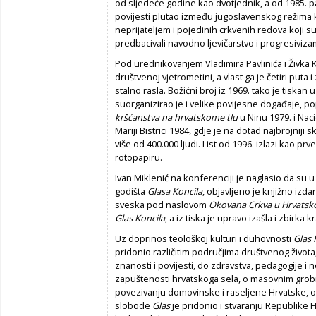
od sljedeće godine kao dvotjednik, a od 1985. p
povijesti plutao između jugoslavenskog režima k
neprijateljem i pojedinih crkvenih redova koji 
predbacivali navodno ljevičarstvo i progresiviza
Pod urednikovanjem Vladimira Pavlinića i Živka 
društvenoj vjetrometini, a vlast ga je četiri puta 
stalno rasla. Božićni broj iz 1969. tako je tiska
suorganizirao je i velike povijesne događaje, p
kršćanstva na hrvatskome tlu
u Ninu 1979. i Nac
Mariji Bistrici 1984, gdje je na dotad najbrojniji s
više od 400.000 ljudi. List od 1996. izlazi kao pr
rotopapiru.
Ivan Miklenić na konferenciji je naglasio da su u 
godišta
Glasa Koncila
, objavljeno je knjižno izd
sveska pod naslovom
Okovana Crkva u Hrvatsk
Glas Koncila
, a iz tiska je upravo izašla i zbirka k
Uz doprinos teološkoj kulturi i duhovnosti
Glas 
pridonio različitim područjima društvenog život
znanosti i povijesti, do zdravstva, pedagogije i
zapuštenosti hrvatskoga sela, o masovnim grob
povezivanju domovinske i raseljene Hrvatske, o
slobode
Glas
je pridonio i stvaranju Republike H