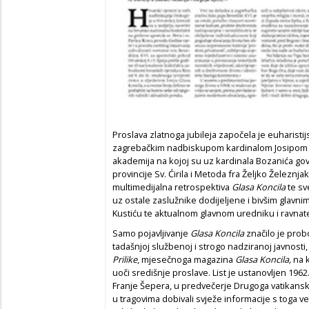
Proslava zlatnoga jubileja započela je euharisti
zagrebačkim nadbiskupom kardinalom Josipom Bo
akademija na kojoj su uz kardinala Bozanića govo
provincije Sv. Ćirila i Metoda fra Željko Železnja
multimedijalna retrospektiva
Glasa Koncila
te sv
uz ostale zaslužnike dodijeljene i bivšim glavni
Kustiću te aktualnom glavnom uredniku i ravnate
Samo pojavljivanje
Glasa Koncila
značilo je prob
tadašnjoj službenoj i strogo nadziranoj javnosti,
Prilike
, mjesečnoga magazina
Glasa Koncila,
na k
uoči središnje proslave. List je ustanovljen 19
Franje Šepera, u predvečerje Drugoga vatikansko
u tragovima dobivali svježe informacije s toga ve